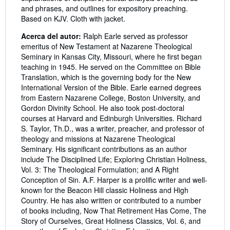
and phrases, and outlines for expository preaching.
Based on KJV. Cloth with jacket.
Acerca del autor:
Ralph Earle served as professor
emeritus of New Testament at Nazarene Theological
Seminary in Kansas City, Missouri, where he first began
teaching in 1945. He served on the Committee on Bible
Translation, which is the governing body for the New
International Version of the Bible. Earle earned degrees
from Eastern Nazarene College, Boston University, and
Gordon Divinity School. He also took post-doctoral
courses at Harvard and Edinburgh Universities. Richard
S. Taylor, Th.D., was a writer, preacher, and professor of
theology and missions at Nazarene Theological
Seminary. His significant contributions as an author
include The Disciplined Life; Exploring Christian Holiness,
Vol. 3: The Theological Formulation; and A Right
Conception of Sin. A.F. Harper is a prolific writer and well-
known for the Beacon Hill classic Holiness and High
Country. He has also written or contributed to a number
of books including, Now That Retirement Has Come, The
Story of Ourselves, Great Holiness Classics, Vol. 6, and