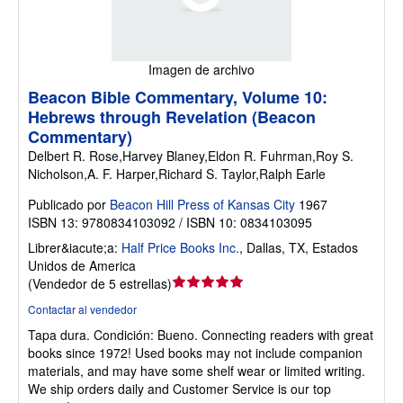
Imagen de archivo
Beacon Bible Commentary, Volume 10:
Hebrews through Revelation (Beacon
Commentary)
Delbert R. Rose,Harvey Blaney,Eldon R. Fuhrman,Roy S.
Nicholson,A. F. Harper,Richard S. Taylor,Ralph Earle
Publicado por
Beacon Hill Press of Kansas City
1967
ISBN 13: 9780834103092 / ISBN 10: 0834103095
Librer&iacute;a:
Half Price Books Inc.
,
Dallas, TX, Estados
Unidos de America
Calificación
(
Vendedor de 5 estrellas
)
del
Contactar al vendedor
vendedor:
Tapa dura.
Condición: Bueno.
Connecting readers with great
5
books since 1972! Used books may not include companion
de
materials, and may have some shelf wear or limited writing.
5
We ship orders daily and Customer Service is our top
estrellas