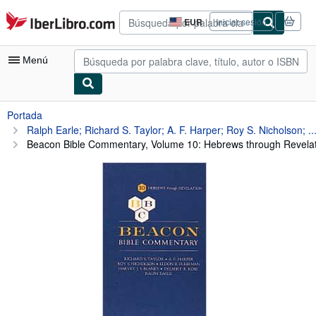
Pasar al contenido principal
IberLibro.com
EUR
Iniciar sesión
Preferencias
de
compra
Menú
del
sitio.
Mi cuenta
Portada
Ralph Earle; Richard S. Taylor; A. F. Harper; Roy S. Nicholson; ..
Consultar mis pedidos
Beacon Bible Commentary, Volume 10: Hebrews through Revelati
Búsqueda avanzada
Colecciones
Libros antiguos
Arte y coleccionismo
Vendedores
Comenzar a vender
Ayuda