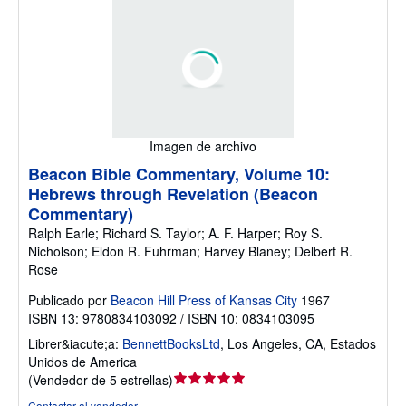
Imagen de archivo
Beacon Bible Commentary, Volume 10:
Hebrews through Revelation (Beacon
Commentary)
Ralph Earle; Richard S. Taylor; A. F. Harper; Roy S.
Nicholson; Eldon R. Fuhrman; Harvey Blaney; Delbert R.
Rose
Publicado por
Beacon Hill Press of Kansas City
1967
ISBN 13: 9780834103092 / ISBN 10: 0834103095
Librer&iacute;a:
BennettBooksLtd
,
Los Angeles, CA, Estados
Unidos de America
Calificación
(
Vendedor de 5 estrellas
)
del
Contactar al vendedor