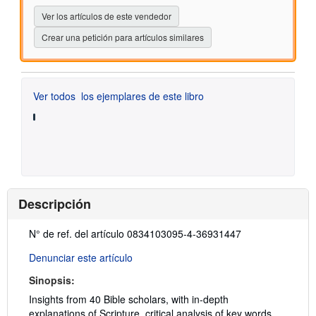
estrellas
Ver los artículos de este vendedor
Crear una petición para artículos similares
Ver todos
los ejemplares de este libro
Descripción
Descripción:
N° de ref. del artículo 0834103095-4-36931447
Denunciar este artículo
Sinopsis:
Insights from 40 Bible scholars, with in-depth
explanations of Scripture, critical analysis of key words