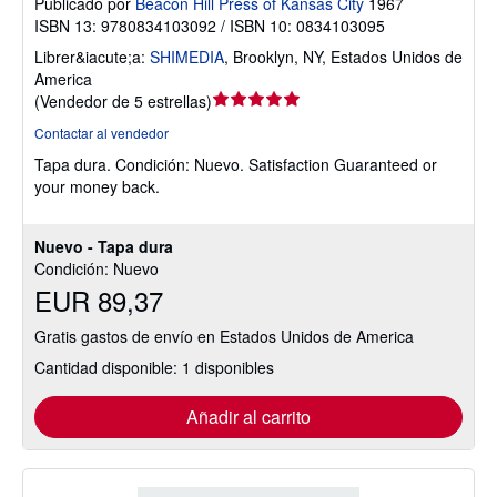
Publicado por
Beacon Hill Press of Kansas City
1967
ISBN 13: 9780834103092 / ISBN 10: 0834103095
Librer&iacute;a:
SHIMEDIA
,
Brooklyn, NY, Estados Unidos de
America
Calificación
(
Vendedor de 5 estrellas
)
del
Contactar al vendedor
vendedor:
Tapa dura.
Condición: Nuevo.
Satisfaction Guaranteed or
5
your money back.
de
5
estrellas
Nuevo - Tapa dura
Condición: Nuevo
EUR 89,37
Gratis gastos de envío en Estados Unidos de America
Cantidad disponible: 1 disponibles
Añadir al carrito