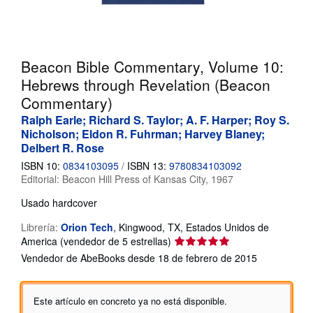
CERRAR
Beacon Bible Commentary, Volume 10:
Hebrews through Revelation (Beacon
Commentary)
Ralph Earle; Richard S. Taylor; A. F. Harper; Roy S.
Nicholson; Eldon R. Fuhrman; Harvey Blaney;
Delbert R. Rose
ISBN 10:
0834103095
/
ISBN 13:
9780834103092
Editorial:
Beacon Hill Press of Kansas City, 1967
Usado
hardcover
Librería:
Orion Tech
,
Kingwood, TX, Estados Unidos de
Calificación
America
(vendedor de 5 estrellas)
del
Vendedor de AbeBooks desde 18 de febrero de 2015
vendedor:
5
de
Este artículo en concreto ya no está disponible.
5