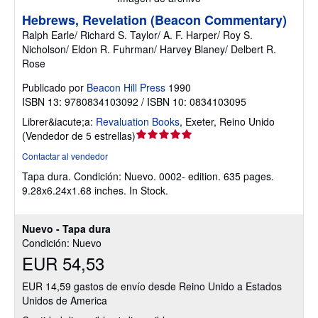
Hebrews, Revelation (Beacon Commentary)
Ralph Earle/ Richard S. Taylor/ A. F. Harper/ Roy S.
Nicholson/ Eldon R. Fuhrman/ Harvey Blaney/ Delbert R.
Rose
Publicado por
Beacon Hill Press
1990
ISBN 13: 9780834103092 / ISBN 10: 0834103095
Librer&iacute;a:
Revaluation Books
,
Exeter, Reino Unido
Calificación
(
Vendedor de 5 estrellas
)
del
Contactar al vendedor
vendedor:
Tapa dura.
Condición: Nuevo.
0002- edition. 635 pages.
5
9.28x6.24x1.68 inches. In Stock.
de
5
estrellas
Nuevo - Tapa dura
Condición: Nuevo
EUR 54,53
EUR 14,59 gastos de envío desde Reino Unido a Estados
Unidos de America