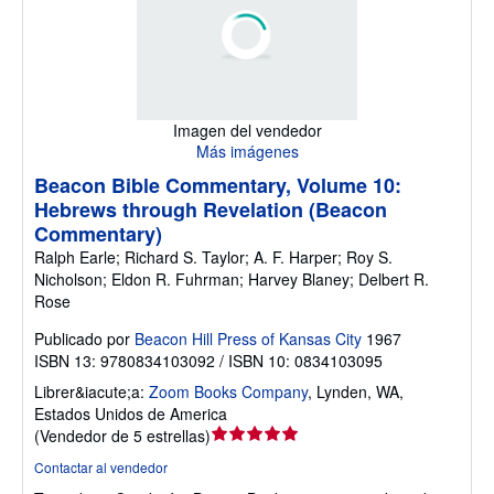
Imagen del vendedor
Más imágenes
Beacon Bible Commentary, Volume 10:
Hebrews through Revelation (Beacon
Commentary)
Ralph Earle; Richard S. Taylor; A. F. Harper; Roy S.
Nicholson; Eldon R. Fuhrman; Harvey Blaney; Delbert R.
Rose
Publicado por
Beacon Hill Press of Kansas City
1967
ISBN 13: 9780834103092 / ISBN 10: 0834103095
Librer&iacute;a:
Zoom Books Company
,
Lynden, WA,
Estados Unidos de America
Calificación
(
Vendedor de 5 estrellas
)
del
Contactar al vendedor
vendedor: