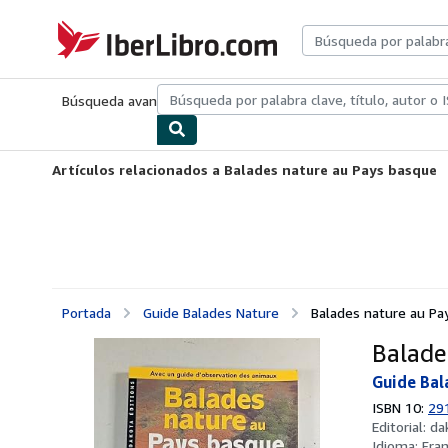
Pasar al contenido principal
IberLibro.com
Búsqueda avanzada
Colecciones
Libros antiguos
Arte y colecc
Artículos relacionados a Balades nature au Pays basque
Portada
Guide Balades Nature
Balades nature au Pa
Balade
Guide Bal
ISBN 10:
29
Editorial:
da
Idioma:
Fra