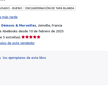
 USADO - BUENO
ENCUADERNACIÓN DE TAPA BLANDA
a más tarde
r
Démons & Merveilles
,
Joinville, Francia
e AbeBooks desde 10 de febrero de 2025
Calificación
e 5 estrellas)
del
ículos de este vendedor
vendedor:
5
de
os
los ejemplares de este libro
5
estrellas