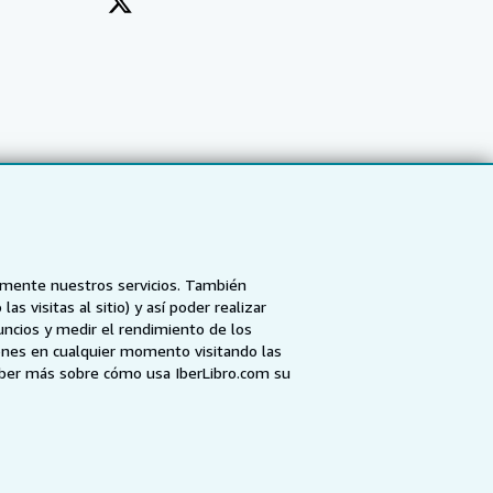
tamente nuestros servicios. También
 visitas al sitio) y así poder realizar
uncios y medir el rendimiento de los
ones en cualquier momento visitando las
NZ
AbeBooks.ca
ZVAB.com
aber más sobre cómo usa IberLibro.com su
enerales de utilización
.