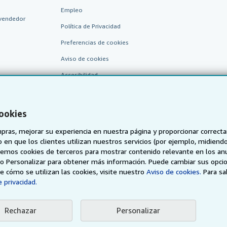
Empleo
vendedor
Política de Privacidad
Preferencias de cookies
Aviso de cookies
Accesibilidad
cookies
pras, mejorar su experiencia en nuestra página y proporcionar correc
 que los clientes utilizan nuestros servicios (por ejemplo, midiendo las
aremos cookies de terceros para mostrar contenido relevante en los an
o o Personalizar para obtener más información. Puede cambiar sus opci
AbeBooks.de
AbeBooks.fr
AbeBooks.it
AbeBooks Aus/
 cómo se utilizan las cookies, visite nuestro
Aviso de cookies.
Para s
 privacidad.
BookFinder.com
Encuentre cualquier libro al mejor precio
Rechazar
Personalizar
eb, usted confirma que ha leído, entendido y acepta
los términos y condiciones g