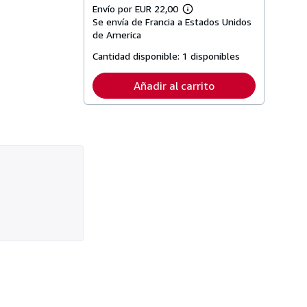
Envío por EUR 22,00
Más
Se envía de Francia a Estados Unidos
información
sobre
de America
las
tarifas
Cantidad disponible:
1 disponibles
de
envío
Añadir al carrito