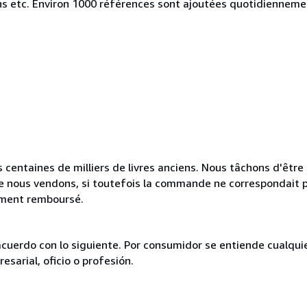
iens etc. Environ 1000 références sont ajoutées quotidienneme
 centaines de milliers de livres anciens. Nous tâchons d'être l
e nous vendons, si toutefois la commande ne correspondait p
lement remboursé.
acuerdo con lo siguiente. Por consumidor se entiende cualqui
esarial, oficio o profesión.