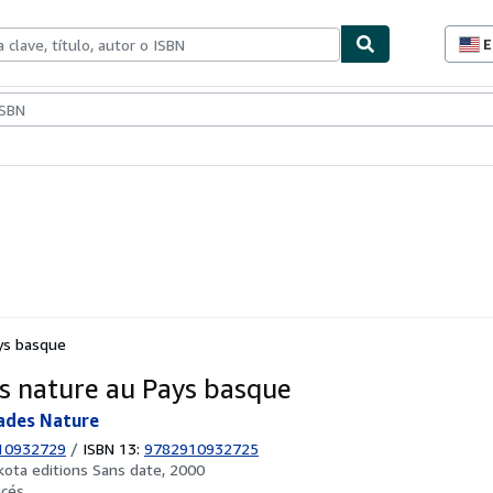
E
P
d
c
ionismo
Vendedores
Comenzar a vender
d
s
ys basque
s nature au Pays basque
ades Nature
10932729
/
ISBN 13:
9782910932725
kota editions Sans date, 2000
ncés