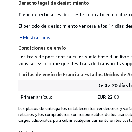
Derecho legal de desistimiento
Tiene derecho a rescindir este contrato en un plazo 
El periodo de desistimiento vencerá a los 14 días de
Mostrar más
Condiciones de envío
Les frais de port sont calculés sur la base d'un livr
vous serez informé que des frais de transports sup
Tarifas de envío de Francia a Estados Unidos de A
De 4 a 20 días 
Cantidad
Tarifas
del
Primer artículo
EUR 22.00
pedido
de
envío
Los plazos de entrega los establecen los vendedores y varían
de
retrasos y los compradores son responsables de los arancel
Francia
cargos adicionales para cubrir cualquier aumento en los coste
a