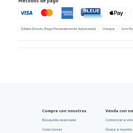
Métodos de pago
Estados
Unidos
de
America
Débito Directo (Pago Personalmente Autorizado)
Cheque
Giro Po
Compre con nosotros
Venda con no
Búsqueda avanzada
Comenzar a ven
Colecciones
Únase a nuestro