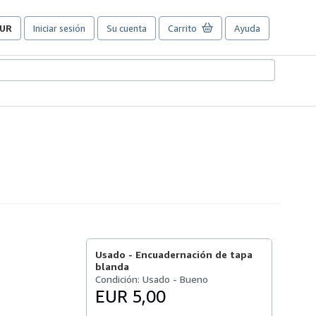
UR
Iniciar sesión
Su cuenta
Carrito
Ayuda
referencias
e
ompra
el
itio.
Usado -
Encuadernación de tapa
blanda
Condición: Usado - Bueno
EUR 5,00