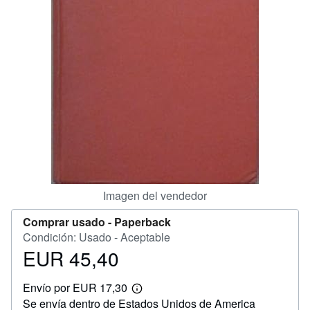
CERRAR
Imagen del vendedor
Comprar usado -
Paperback
Condición: Usado - Aceptable
EUR 45,40
Precio
EUR
Envío por EUR 17,30
45,40
Más
Se envía dentro de Estados Unidos de America
información