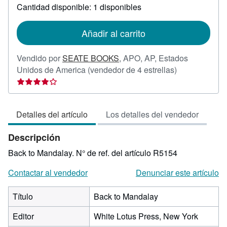
sobre
Cantidad disponible: 1 disponibles
las
tarifas
de
Añadir al carrito
envío
Vendido por
SEATE BOOKS
,
APO, AP, Estados
Calificación
Unidos de America
(vendedor de 4 estrellas)
del
vendedor:
4
Detalles del artículo
Los detalles del vendedor
de
5
Descripción
estrellas
Back to Mandalay.
N° de ref. del artículo R5154
Contactar al vendedor
Denunciar este artículo
Título
Back to Mandalay
Editor
White Lotus Press, New York