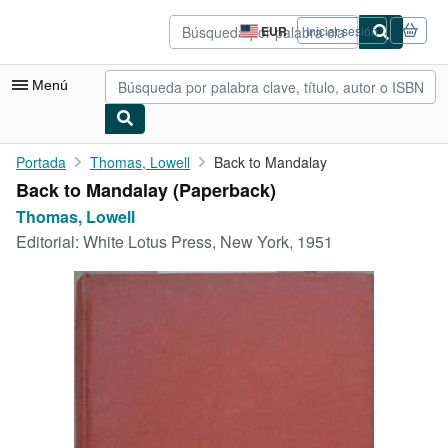
Pasar al contenido principal
IberLibro.com
EUR
Iniciar sesión
Preferencias
de
compra
Menú
del
sitio.
Mi cuenta
Portada
Thomas, Lowell
Back to Mandalay
Back to Mandalay (Paperback)
Consultar mis pedidos
Thomas, Lowell
Búsqueda avanzada
Editorial:
White Lotus Press, New York, 1951
Colecciones
Libros antiguos
Arte y coleccionismo
Vendedores
Comenzar a vender
Ayuda