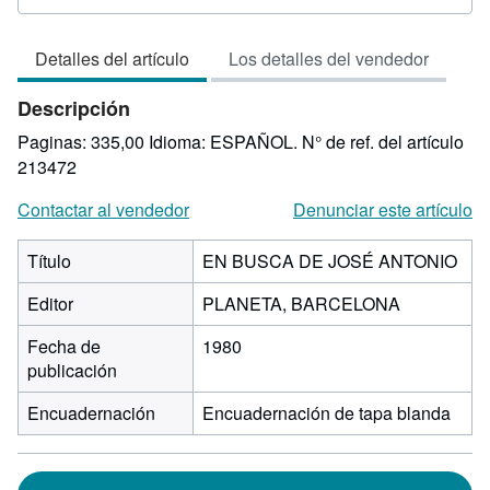
del
vendedor:
Detalles del artículo
Los detalles del vendedor
4
de
Descripción
5
estrellas
Paginas: 335,00 Idioma: ESPAÑOL.
N° de ref. del artículo
213472
Contactar al vendedor
Denunciar este artículo
Título
EN BUSCA DE JOSÉ ANTONIO
Editor
PLANETA, BARCELONA
Fecha de
1980
publicación
Encuadernación
Encuadernación de tapa blanda