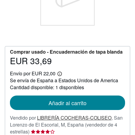
CERRAR
Comprar usado -
Encuadernación de tapa blanda
EUR 33,69
Precio
EUR
Envío por EUR 22,00
33,69
Más
Se envía de España a Estados Unidos de America
información
sobre
Cantidad disponible: 1 disponibles
las
tarifas
de
Añadir al carrito
envío
Vendido por
LIBRERÍA COCHERAS-COLISEO
,
San
Lorenzo de El Escorial, M, España
(vendedor de 4
Calificación
estrellas)