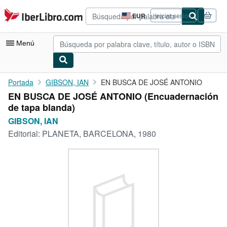
Pasar al contenido principal
IberLibro.com
EUR
Iniciar sesión
Preferencias
de
compra
Menú
del
sitio.
Mi cuenta
Portada
GIBSON, IAN
EN BUSCA DE JOSÉ ANTONIO
EN BUSCA DE JOSÉ ANTONIO (Encuadernación
Consultar mis pedidos
de tapa blanda)
Búsqueda avanzada
GIBSON, IAN
Editorial:
PLANETA, BARCELONA, 1980
Colecciones
Libros antiguos
Arte y coleccionismo
Vendedores
Comenzar a vender
Ayuda