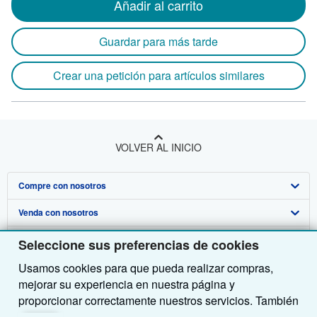
Añadir al carrito
Guardar para más tarde
Crear una petición para artículos similares
VOLVER AL INICIO
Compre con nosotros
Venda con nosotros
Búsqueda avanzada
Sobre nosotros
Colecciones
Comenzar a vender
Seleccione sus preferencias de cookies
Usamos cookies para que pueda realizar compras,
Obtener Ayuda
Mi cuenta
Únase a nuestro programa de afiliados
Sobre IberLibro
mejorar su experiencia en nuestra página y
Otras compañías de AbeBooks
Mis pedidos
Recomiende un vendedor
Medios
Preguntas frecuentes y guías
proporcionar correctamente nuestros servicios. También
utilizamos cookies para comprender el modo en que los