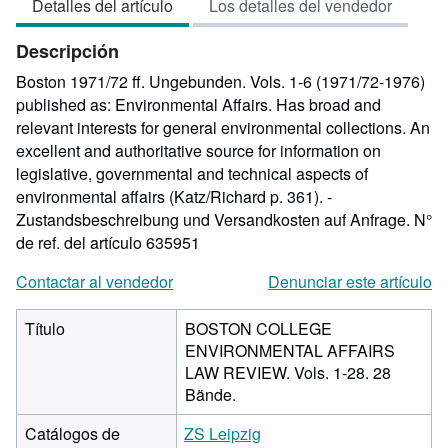
Detalles del artículo
Los detalles del vendedor
5
de
Descripción
5
estrellas
Boston 1971/72 ff. Ungebunden. Vols. 1-6 (1971/72-1976)
published as: Environmental Affairs. Has broad and
relevant interests for general environmental collections. An
excellent and authoritative source for information on
legislative, governmental and technical aspects of
environmental affairs (Katz/Richard p. 361). -
Zustandsbeschreibung und Versandkosten auf Anfrage.
N°
de ref. del artículo 635951
Contactar al vendedor
Denunciar este artículo
Título
BOSTON COLLEGE
ENVIRONMENTAL AFFAIRS
LAW REVIEW. Vols. 1-28. 28
Bände.
Catálogos de
ZS Leipzig