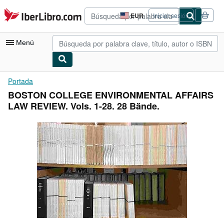
Pasar al contenido principal
IberLibro.com
EUR
Iniciar sesión
Preferencias
de
compra
Menú
del
sitio.
Mi cuenta
Portada
BOSTON COLLEGE ENVIRONMENTAL AFFAIRS
Consultar mis pedidos
LAW REVIEW. Vols. 1-28. 28 Bände.
Búsqueda avanzada
Colecciones
Libros antiguos
Arte y coleccionismo
Vendedores
Comenzar a vender
Ayuda