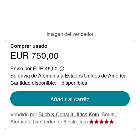
CERRAR
Imagen del vendedor
Comprar usado
EUR 750,00
Precio
EUR
Envío por EUR 45,00
750,00
Más
Se envía de Alemania a Estados Unidos de America
información
sobre
Cantidad disponible: 1 disponibles
las
tarifas
de
Añadir al carrito
envío
Vendido por
Buch & Consult Ulrich Keip
,
Berlin,
Calificación
Alemania
(vendedor de 5 estrellas)
del
vendedor: