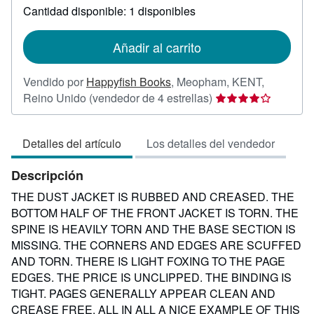
Cantidad disponible: 1 disponibles
tarifas
de
envío
Añadir al carrito
Vendido por
Happyfish Books
,
Meopham, KENT,
Calificación
Reino Unido
(vendedor de 4 estrellas)
del
vendedor:
Detalles del artículo
Los detalles del vendedor
4
de
Descripción
5
estrellas
THE DUST JACKET IS RUBBED AND CREASED. THE
BOTTOM HALF OF THE FRONT JACKET IS TORN. THE
SPINE IS HEAVILY TORN AND THE BASE SECTION IS
MISSING. THE CORNERS AND EDGES ARE SCUFFED
AND TORN. THERE IS LIGHT FOXING TO THE PAGE
EDGES. THE PRICE IS UNCLIPPED. THE BINDING IS
TIGHT. PAGES GENERALLY APPEAR CLEAN AND
CREASE FREE. ALL IN ALL A NICE EXAMPLE OF THIS