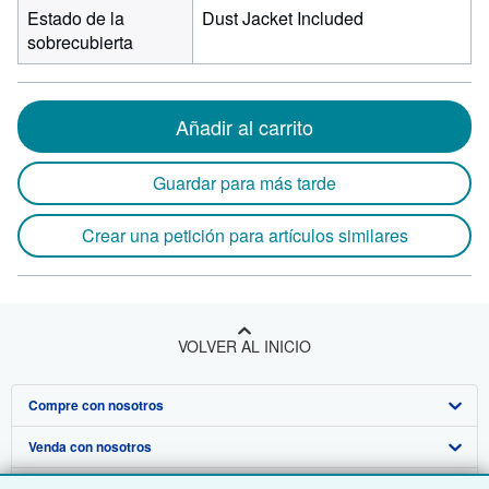
Estado de la
Dust Jacket Included
sobrecubierta
Añadir al carrito
Guardar para más tarde
Crear una petición para artículos similares
VOLVER AL INICIO
Compre con nosotros
Venda con nosotros
Búsqueda avanzada
Sobre nosotros
Colecciones
Comenzar a vender