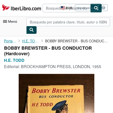
Pasar al contenido principal
IberLibro.com
EUR
Iniciar sesión
Preferencias
de
compra
Menú
del
sitio.
Mi cuenta
Portada
H.E. TODD
BOBBY BREWSTER - BUS CONDUCTOR
BOBBY BREWSTER - BUS CONDUCTOR
Consultar mis pedidos
(Hardcover)
Búsqueda avanzada
H.E. TODD
Editorial:
BROCKHAMPTON PRESS, LONDON, 1955
Colecciones
Libros antiguos
Arte y coleccionismo
Vendedores
Comenzar a vender
Ayuda