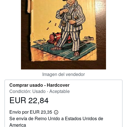
CERRAR
Imagen del vendedor
Comprar usado -
Hardcover
Condición: Usado - Aceptable
EUR 22,84
Precio
EUR
Envío por EUR 23,35
22,84
Más
Se envía de Reino Unido a Estados Unidos de
información
sobre
America
las