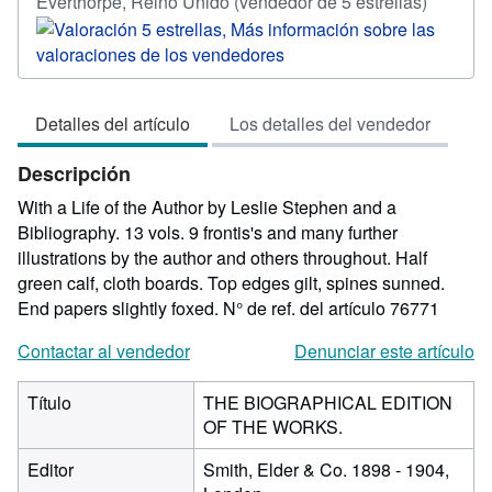
Califica
Everthorpe, Reino Unido
(vendedor de 5 estrellas)
del
vendedo
5
de
Detalles del artículo
Los detalles del vendedor
5
estrellas
Descripción
With a Life of the Author by Leslie Stephen and a
Bibliography. 13 vols. 9 frontis's and many further
illustrations by the author and others throughout. Half
green calf, cloth boards. Top edges gilt, spines sunned.
End papers slightly foxed.
N° de ref. del artículo 76771
Contactar al vendedor
Denunciar este artículo
Título
THE BIOGRAPHICAL EDITION
OF THE WORKS.
Editor
Smith, Elder & Co. 1898 - 1904,