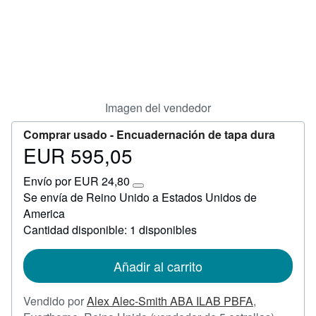
Ayuda
CERRAR
Imagen del vendedor
Comprar usado -
Encuadernación de tapa dura
EUR 595,05
Precio
EUR
Envío por EUR 24,80
595,05
Más
Se envía de Reino Unido a Estados Unidos de
información
America
sobre
las
Cantidad disponible: 1 disponibles
tarifas
de
envío
Añadir al carrito
Vendido por
Alex Alec-Smith ABA ILAB PBFA
,