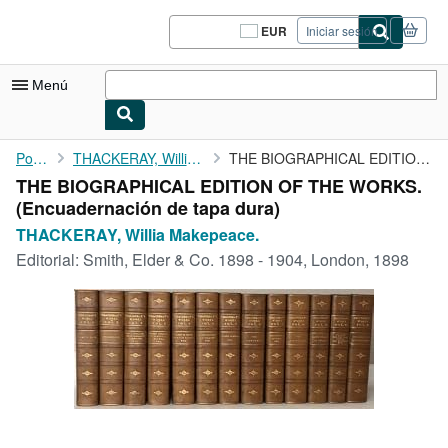
Pasar al contenido principal
IberLibro.com
EUR
Iniciar sesión
Preferencias
de
compra
Menú
del
sitio.
Mi cuenta
Portada
THACKERAY, Willia Makepeace.
THE BIOGRAPHICAL EDITION OF THE WORKS.
THE BIOGRAPHICAL EDITION OF THE WORKS.
Consultar mis pedidos
(Encuadernación de tapa dura)
Cerrar sesión
THACKERAY, Willia Makepeace.
Editorial:
Smith, Elder & Co. 1898 - 1904, London, 1898
Búsqueda avanzada
Colecciones
Libros antiguos
Arte y coleccionismo
Vendedores
Comenzar a vender