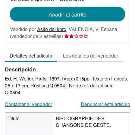
las
tarifas
de
Añadir al carrito
envío
Vendido por
Asilo del libro
,
VALENCIA, V, España
Calificación
(vendedor de 2 estrellas)
del
vendedor:
Detalles del artículo
Los detalles del vendedor
2
de
Descripción
5
estrellas
Ed. H. Welter. Paris. 1897. IVpp.+315pp. Texto en francés.
25 x 17 cm. Rústica.(Q.0504).
N° de ref. del artículo
Q.0504
Contactar al vendedor
Denunciar este artículo
Título
BIBLIOGRAPHIE DES
CHANSONS DE GESTE.