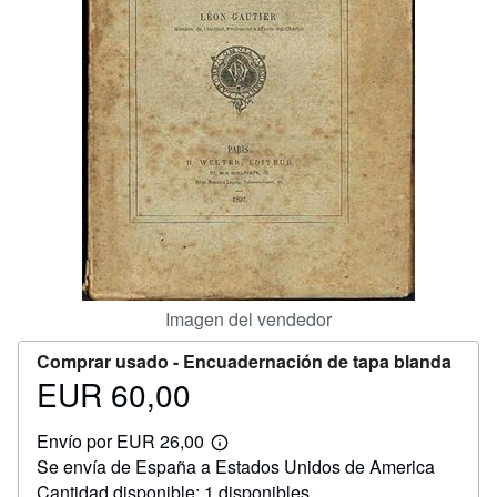
CERRAR
Imagen del vendedor
Comprar usado -
Encuadernación de tapa blanda
EUR 60,00
Precio
EUR
Envío por EUR 26,00
60,00
Más
Se envía de España a Estados Unidos de America
información
sobre
Cantidad disponible: 1 disponibles