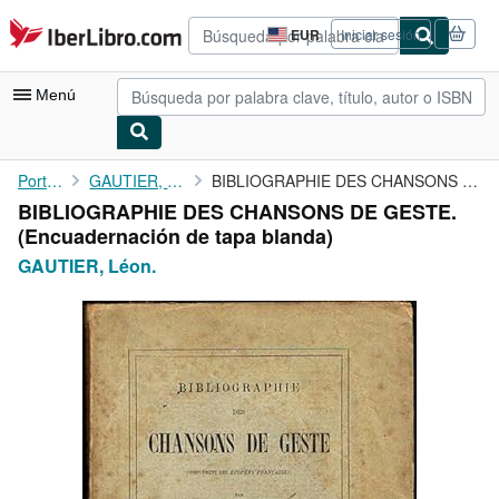
Pasar al contenido principal
IberLibro.com
EUR
Iniciar sesión
Preferencias
de
compra
Menú
del
sitio.
Mi cuenta
Portada
GAUTIER, Léon.
BIBLIOGRAPHIE DES CHANSONS DE GESTE.
BIBLIOGRAPHIE DES CHANSONS DE GESTE.
Consultar mis pedidos
(Encuadernación de tapa blanda)
Búsqueda avanzada
GAUTIER, Léon.
Colecciones
Libros antiguos
Arte y coleccionismo
Vendedores
Comenzar a vender
Ayuda