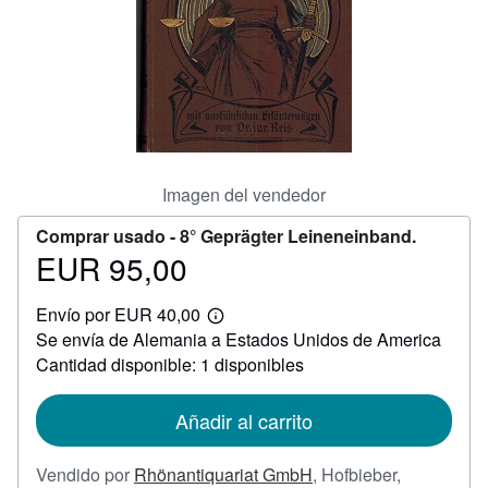
CERRAR
Imagen del vendedor
Comprar usado -
8° Geprägter Leineneinband.
EUR 95,00
Precio
EUR
Envío por EUR 40,00
95,00
Más
Se envía de Alemania a Estados Unidos de America
información
sobre
Cantidad disponible: 1 disponibles
las
tarifas
de
Añadir al carrito
envío
Vendido por
Rhönantiquariat GmbH
,
Hofbieber,