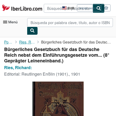
Pasar al contenido principal
IberLibro.com
EUR
Iniciar sesión
Preferencias
de
compra
Menú
del
sitio.
Mi cuenta
Portada
Ries, Richard:
Bürgerliches Gesetzbuch für das Deutsche Reich nebst dem ...
Bürgerliches Gesetzbuch für das Deutsche
Consultar mis pedidos
Reich nebst dem Einführungsgesetze vom... (8°
Búsqueda avanzada
Geprägter Leineneinband.)
Ries, Richard:
Colecciones
Editorial:
Reutlingen Enßlin (1901)., 1901
Libros antiguos
Arte y coleccionismo
Vendedores
Comenzar a vender
Ayuda