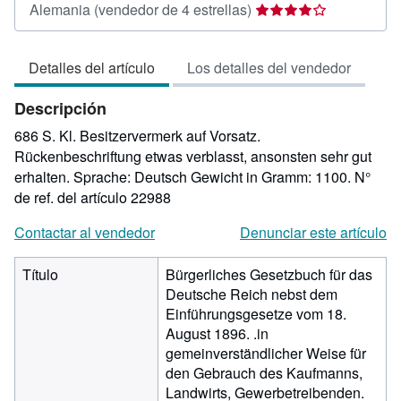
Calificación
Alemania
(vendedor de 4 estrellas)
del
vendedor:
Detalles del artículo
Los detalles del vendedor
4
de
Descripción
5
estrellas
686 S. Kl. Besitzervermerk auf Vorsatz.
Rückenbeschriftung etwas verblasst, ansonsten sehr gut
erhalten. Sprache: Deutsch Gewicht in Gramm: 1100.
N°
de ref. del artículo 22988
Contactar al vendedor
Denunciar este artículo
Título
Bürgerliches Gesetzbuch für das
Deutsche Reich nebst dem
Einführungsgesetze vom 18.
August 1896. .in
gemeinverständlicher Weise für
den Gebrauch des Kaufmanns,
Landwirts, Gewerbetreibenden.