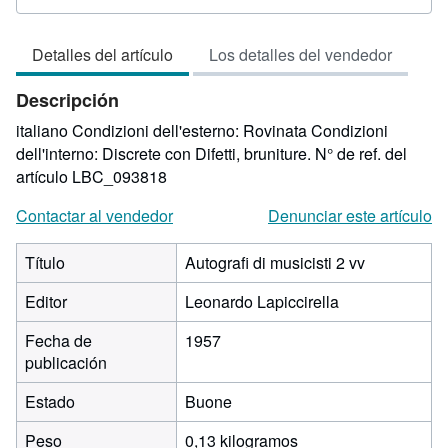
del
vendedor:
Detalles del artículo
Los detalles del vendedor
5
de
Descripción
5
estrellas
italiano Condizioni dell'esterno: Rovinata Condizioni
dell'interno: Discrete con Difetti, bruniture.
N° de ref. del
artículo LBC_093818
Contactar al vendedor
Denunciar este artículo
Título
Autografi di musicisti 2 vv
Editor
Leonardo Lapiccirella
Fecha de
1957
publicación
Estado
Buone
Peso
0,13 kilogramos