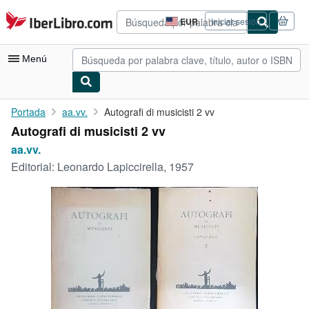
Pasar al contenido principal
IberLibro.com
EUR
Iniciar sesión
Preferencias
de
compra
Menú
del
sitio.
Mi cuenta
Portada
aa.vv.
Autografi di musicisti 2 vv
Autografi di musicisti 2 vv
Consultar mis pedidos
aa.vv.
Búsqueda avanzada
Editorial:
Leonardo Lapiccirella, 1957
Colecciones
Libros antiguos
Arte y coleccionismo
Vendedores
Comenzar a vender
Ayuda