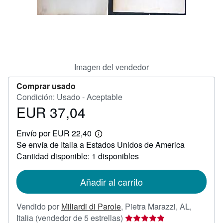
CERRAR
Imagen del vendedor
Comprar usado
Condición: Usado - Aceptable
EUR 37,04
Precio
EUR
Envío por EUR 22,40
37,04
Más
Se envía de Italia a Estados Unidos de America
información
sobre
Cantidad disponible: 1 disponibles
las
tarifas
de
Añadir al carrito
envío
Vendido por
Miliardi di Parole
,
Pietra Marazzi, AL,
Calificación
Italia
(vendedor de 5 estrellas)