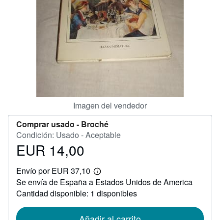
CERRAR
Imagen del vendedor
Comprar usado -
Broché
Condición: Usado - Aceptable
EUR 14,00
Precio
EUR
Envío por EUR 37,10
14,00
Más
Se envía de España a Estados Unidos de America
información
sobre
Cantidad disponible: 1 disponibles
las
tarifas
de
Añadir al carrito
envío