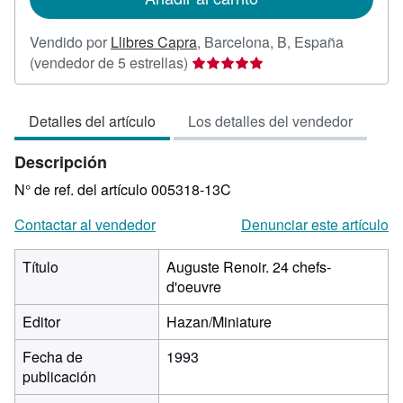
Vendido por
Llibres Capra
,
Barcelona, B, España
Calificación
(vendedor de 5 estrellas)
del
vendedor:
Detalles del artículo
Los detalles del vendedor
5
de
Descripción
5
estrellas
N° de ref. del artículo 005318-13C
Contactar al vendedor
Denunciar este artículo
Título
Auguste Renoir. 24 chefs-
d'oeuvre
Editor
Hazan/Miniature
Fecha de
1993
publicación