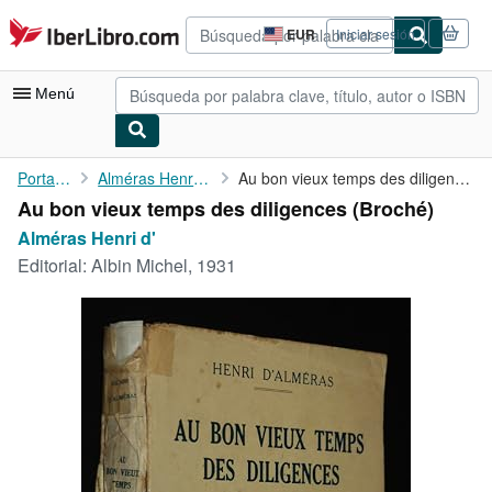
Pasar al contenido principal
IberLibro.com
EUR
Iniciar sesión
Preferencias
de
compra
Menú
del
sitio.
Mi cuenta
Portada
Alméras Henri d'
Au bon vieux temps des diligences
Au bon vieux temps des diligences (Broché)
Consultar mis pedidos
Alméras Henri d'
Búsqueda avanzada
Editorial:
Albin Michel, 1931
Colecciones
Libros antiguos
Arte y coleccionismo
Vendedores
Comenzar a vender
Ayuda