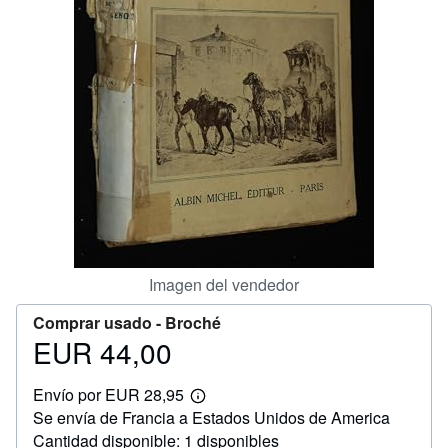
CERRAR
Imagen del vendedor
Comprar usado -
Broché
EUR 44,00
Precio
EUR
Envío por EUR 28,95
44,00
Más
Se envía de Francia a Estados Unidos de America
información
sobre
Cantidad disponible: 1 disponibles
las