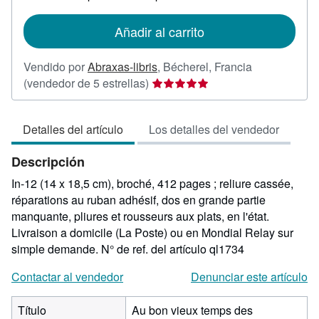
tarifas
de
Añadir al carrito
envío
Vendido por
Abraxas-libris
,
Bécherel, Francia
Calificación
(vendedor de 5 estrellas)
del
vendedor:
Detalles del artículo
Los detalles del vendedor
5
de
Descripción
5
estrellas
In-12 (14 x 18,5 cm), broché, 412 pages ; reliure cassée,
réparations au ruban adhésif, dos en grande partie
manquante, pliures et rousseurs aux plats, en l'état.
Livraison a domicile (La Poste) ou en Mondial Relay sur
simple demande.
N° de ref. del artículo ql1734
Contactar al vendedor
Denunciar este artículo
Título
Au bon vieux temps des