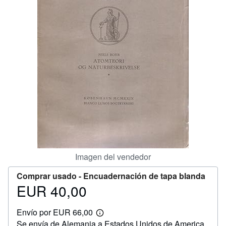
CERRAR
Imagen del vendedor
Comprar usado -
Encuadernación de tapa blanda
EUR 40,00
Precio
EUR
Envío por EUR 66,00
40,00
Más
Se envía de Alemania a Estados Unidos de America
información