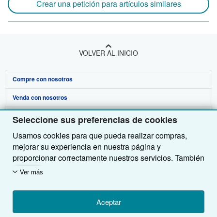
Crear una petición para artículos similares
VOLVER AL INICIO
Compre con nosotros
Venda con nosotros
Búsqueda avanzada
Sobre nosotros
Colecciones
Comenzar a vender
Seleccione sus preferencias de cookies
Usamos cookies para que pueda realizar compras,
Obtener Ayuda
Mi cuenta
Únase a nuestro programa de afiliados
Sobre IberLibro
mejorar su experiencia en nuestra página y
Otras compañías de AbeBooks
Mis pedidos
Recomiende un vendedor
Medios
Preguntas frecuentes y guías
proporcionar correctamente nuestros servicios. También
utilizamos cookies para comprender el modo en que los
Siga a IberLibro
Ver carrito
Empleo
Atención al Cliente
AbeBooks.com
Ver más
clientes utilizan nuestros servicios (por ejemplo,
midiendo las visitas al sitio) y así poder realizar
Política de Privacidad
AbeBooks.co.uk
mejoras. Si está de acuerdo, también utilizaremos
Aceptar
Preferencias de cookies
AbeBooks.de
cookies de terceros para mostrar contenido relevante