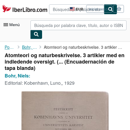
Pasar al contenido principal
IberLibro.com
EUR
Iniciar sesión
Preferencias
de
compra
Menú
del
sitio.
Mi cuenta
Portada
Bohr, Niels:
Atomteori og naturbeskrivelse. 3 artikler med en indledende ...
Atomteori og naturbeskrivelse. 3 artikler med en
Consultar mis pedidos
indledende oversigt. (... (Encuadernación de
Búsqueda avanzada
tapa blanda)
Bohr, Niels:
Colecciones
Editorial:
Kobenhavn, Luno,, 1929
Libros antiguos
Arte y coleccionismo
Vendedores
Comenzar a vender
Ayuda