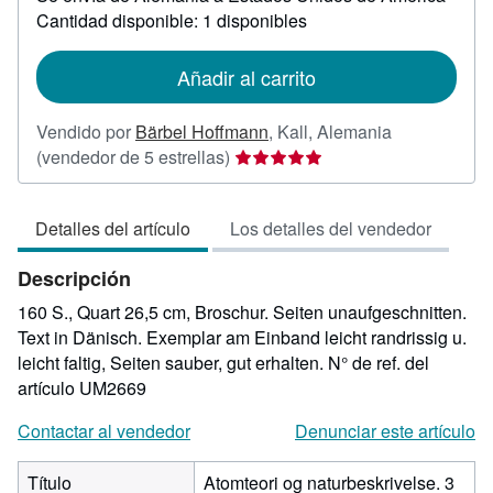
sobre
Cantidad disponible: 1 disponibles
las
tarifas
de
Añadir al carrito
envío
Vendido por
Bärbel Hoffmann
,
Kall, Alemania
Calificación
(vendedor de 5 estrellas)
del
vendedor:
Detalles del artículo
Los detalles del vendedor
5
de
Descripción
5
estrellas
160 S., Quart 26,5 cm, Broschur. Seiten unaufgeschnitten.
Text in Dänisch. Exemplar am Einband leicht randrissig u.
leicht faltig, Seiten sauber, gut erhalten.
N° de ref. del
artículo UM2669
Contactar al vendedor
Denunciar este artículo
Título
Atomteori og naturbeskrivelse. 3