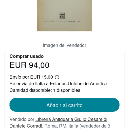
CERRAR
Imagen del vendedor
Comprar usado
EUR 94,00
Precio
EUR
Envío por EUR 15,00
94,00
Más
Se envía de Italia a Estados Unidos de America
información
sobre
Cantidad disponible: 1 disponibles
las
tarifas
de
Añadir al carrito
envío
Vendido por
Libreria Antiquaria Giulio Cesare di
Daniele Corradi
,
Roma, RM, Italia
(vendedor de 3