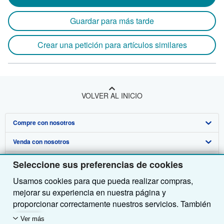
Guardar para más tarde
Crear una petición para artículos similares
VOLVER AL INICIO
Compre con nosotros
Venda con nosotros
Búsqueda avanzada
Sobre nosotros
Colecciones
Comenzar a vender
Seleccione sus preferencias de cookies
Usamos cookies para que pueda realizar compras,
Obtener Ayuda
Mi cuenta
Únase a nuestro programa de afiliados
Sobre IberLibro
mejorar su experiencia en nuestra página y
Otras compañías de AbeBooks
Mis pedidos
Recomiende un vendedor
Medios
Preguntas frecuentes y guías
proporcionar correctamente nuestros servicios. También
utilizamos cookies para comprender el modo en que los
Siga a IberLibro
Ver carrito
Empleo
Atención al Cliente
AbeBooks.com
Ver más