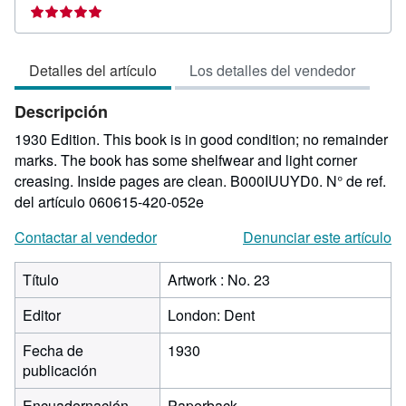
del
vend
5
Detalles del artículo
Los detalles del vendedor
de
5
Descripción
estre
1930 Edition. This book is in good condition; no remainder
marks. The book has some shelfwear and light corner
creasing. Inside pages are clean. B000IUUYD0.
N° de ref.
del artículo 060615-420-052e
Contactar al vendedor
Denunciar este artículo
Título
Artwork : No. 23
Editor
London: Dent
Fecha de
1930
publicación
Encuadernación
Paperback