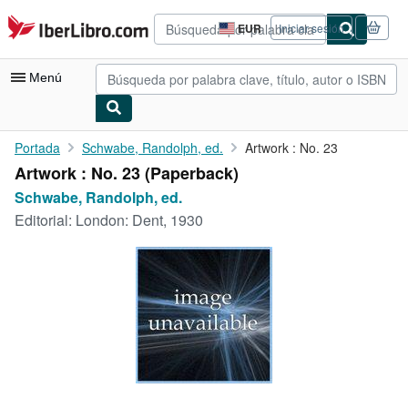
Pasar al contenido principal
IberLibro.com
EUR
Iniciar sesión
Preferencias
de
compra
Menú
del
sitio.
Mi cuenta
Portada
Schwabe, Randolph, ed.
Artwork : No. 23
Artwork : No. 23 (Paperback)
Consultar mis pedidos
Schwabe, Randolph, ed.
Búsqueda avanzada
Editorial:
London: Dent, 1930
Colecciones
Libros antiguos
Arte y coleccionismo
Vendedores
Comenzar a vender
Ayuda