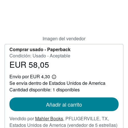
CERRAR
Imagen del vendedor
Comprar usado -
Paperback
Condición: Usado - Aceptable
EUR 58,05
Precio
EUR
Envío por EUR 4,30
58,05
Más
Se envía dentro de Estados Unidos de America
información
sobre
Cantidad disponible: 1 disponibles
las
tarifas
de
Añadir al carrito
envío
Vendido por
Mahler Books
,
PFLUGERVILLE, TX,
Calif
Estados Unidos de America
(vendedor de 5 estrellas)