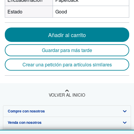
Estado
Good
Añadir al carrito
Guardar para más tarde
Crear una petición para artículos similares
VOLVER AL INICIO
Compre con nosotros
Venda con nosotros
Búsqueda avanzada
Sobre nosotros
Colecciones
Comenzar a vender