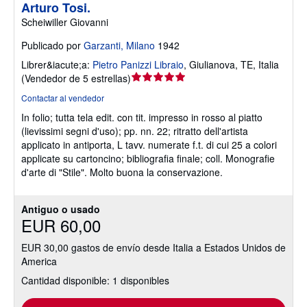
Arturo Tosi.
Scheiwiller Giovanni
Publicado por
Garzanti, Milano
1942
Librer&iacute;a:
Pietro Panizzi Libraio
,
Giulianova, TE, Italia
Calificación
(
Vendedor de 5 estrellas
)
del
Contactar al vendedor
vendedor:
In folio; tutta tela edit. con tit. impresso in rosso al piatto
5
(lievissimi segni d'uso); pp. nn. 22; ritratto dell'artista
de
applicato in antiporta, L tavv. numerate f.t. di cui 25 a colori
5
applicate su cartoncino; bibliografia finale; coll. Monografie
estrellas
d'arte di "Stile". Molto buona la conservazione.
Antiguo o usado
EUR 60,00
EUR 30,00 gastos de envío desde Italia a Estados Unidos de
America
Cantidad disponible: 1 disponibles