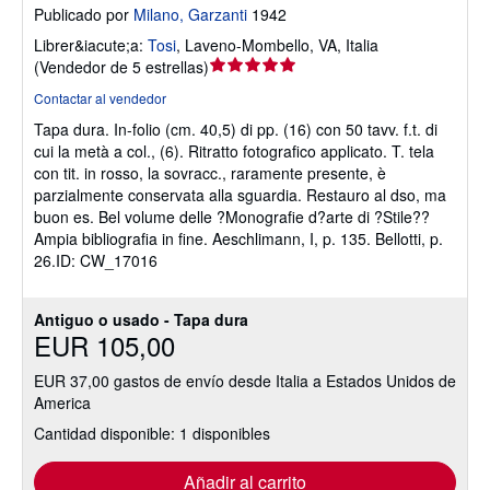
Publicado por
Milano, Garzanti
1942
Librer&iacute;a:
Tosi
,
Laveno-Mombello, VA, Italia
Calificación
(
Vendedor de 5 estrellas
)
del
Contactar al vendedor
vendedor:
Tapa dura.
In-folio (cm. 40,5) di pp. (16) con 50 tavv. f.t. di
5
cui la metà a col., (6). Ritratto fotografico applicato. T. tela
de
con tit. in rosso, la sovracc., raramente presente, è
5
parzialmente conservata alla sguardia. Restauro al dso, ma
estrellas
buon es. Bel volume delle ?Monografie d?arte di ?Stile??
Ampia bibliografia in fine. Aeschlimann, I, p. 135. Bellotti, p.
26.ID: CW_17016
Antiguo o usado - Tapa dura
EUR 105,00
EUR 37,00 gastos de envío desde Italia a Estados Unidos de
America
Cantidad disponible: 1 disponibles
Añadir al carrito