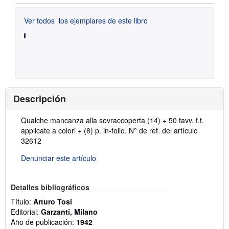
Ver todos
los ejemplares de este libro
Descripción
Descripción:
Qualche mancanza alla sovraccoperta (14) + 50 tavv. f.t.
applicate a colori + (8) p. in-folio.
N° de ref. del artículo
32612
Denunciar este artículo
Detalles bibliográficos
Título:
Arturo Tosi
Editorial:
Garzanti, Milano
Año de publicación:
1942