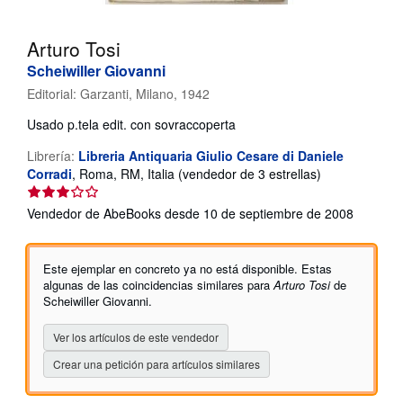
CERRAR
Arturo Tosi
Scheiwiller Giovanni
Editorial:
Garzanti, Milano, 1942
Usado
p.tela edit. con sovraccoperta
Librería:
Libreria Antiquaria Giulio Cesare di Daniele
Calificación
Corradi
,
Roma, RM, Italia
(vendedor de 3 estrellas)
del
vendedor:
Vendedor de AbeBooks desde 10 de septiembre de 2008
3
de
5
Este ejemplar en concreto ya no está disponible. Estas
estrellas
algunas de las coincidencias similares para
Arturo Tosi
de
Scheiwiller Giovanni.
Ver los artículos de este vendedor
Crear una petición para artículos similares