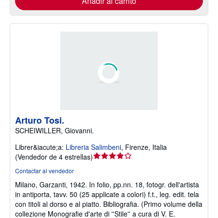
Añadir al carrito
Arturo Tosi.
SCHEIWILLER, Giovanni.
Librer&iacute;a:
Libreria Salimbeni
,
Firenze, Italia
Calificación
(
Vendedor de 4 estrellas
)
del
Contactar al vendedor
vendedor:
Milano, Garzanti, 1942. In folio, pp.nn. 18, fotogr. dell'artista
4
in antiporta, tavv. 50 (25 applicate a colori) f.t., leg. edit. tela
de
con titoli al dorso e al piatto. Bibliografia. (Primo volume della
5
collezione Monografie d'arte di ''Stile'' a cura di V. E.
estrellas