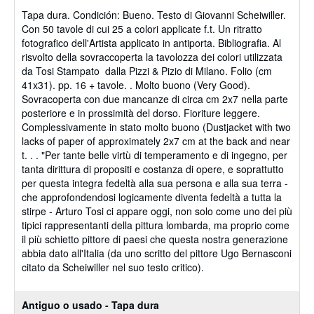
vendedor:
Tapa dura.
Condición: Bueno.
Testo di Giovanni Scheiwiller.
5
Con 50 tavole di cui 25 a colori applicate f.t. Un ritratto
de
fotografico dell'Artista applicato in antiporta. Bibliografia. Al
5
risvolto della sovraccoperta la tavolozza dei colori utilizzata
estrellas
da Tosi Stampato dalla Pizzi & Pizio di Milano. Folio (cm
41x31). pp. 16 + tavole. . Molto buono (Very Good).
Sovracoperta con due mancanze di circa cm 2x7 nella parte
posteriore e in prossimità del dorso. Fioriture leggere.
Complessivamente in stato molto buono (Dustjacket with two
lacks of paper of approximately 2x7 cm at the back and near
t. . . "Per tante belle virtù di temperamento e di ingegno, per
tanta dirittura di propositi e costanza di opere, e soprattutto
per questa integra fedeltà alla sua persona e alla sua terra -
che approfondendosi logicamente diventa fedeltà a tutta la
stirpe - Arturo Tosi ci appare oggi, non solo come uno dei più
tipici rappresentanti della pittura lombarda, ma proprio come
il più schietto pittore di paesi che questa nostra generazione
abbia dato all'Italia (da uno scritto del pittore Ugo Bernasconi
citato da Scheiwiller nel suo testo critico).
Antiguo o usado - Tapa dura