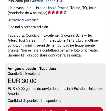
Publicado por
Garzanti, Torino
1942
Librer&iacute;a:
Libreria Utopia Pratica
,
Torino, TO, Italia
Calificación
(
Vendedor de 4 estrellas
)
del
Contactar al vendedor
vendedor:
Original o primera edición
4
de
Tapa dura.
Condición: Excelente.
Giovanni Scheiwiller -
5
Arturo Tosi Garzanti - Prima edizione 1942 Libro in ottime
estrellas
condizioni, minimi segni del tempo, pagine leggermente
brunite. Non esitate a contattarci per altre foto o richieste.
Saremo lieti di soddisfare ogni vostra esigenza.
Antiguo o usado - Tapa dura
Condición: Excelente
EUR 30,00
EUR 42,00 gastos de envío desde Italia a Estados Unidos de
America
Cantidad disponible: 1 disponibles