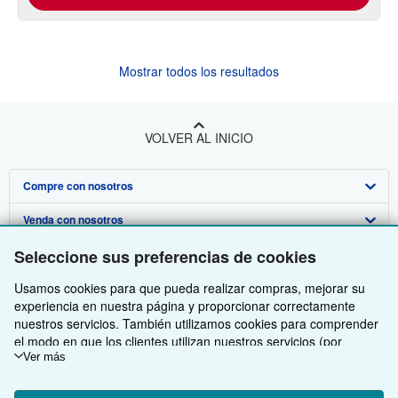
Mostrar todos los resultados
VOLVER AL INICIO
Compre con nosotros
Venda con nosotros
Búsqueda avanzada
Sobre nosotros
Seleccione sus preferencias de cookies
Colecciones
Comenzar a vender
Obtener Ayuda
Usamos cookies para que pueda realizar compras, mejorar su
Mi cuenta
Únase a nuestro programa de afiliados
Sobre IberLibro
experiencia en nuestra página y proporcionar correctamente
Otras compañías de AbeBooks
Mis pedidos
Recomiende un vendedor
Medios
Preguntas frecuentes y guías
nuestros servicios. También utilizamos cookies para comprender
el modo en que los clientes utilizan nuestros servicios (por
Siga a IberLibro
Ver carrito
Empleo
Atención al Cliente
AbeBooks.com
ejemplo, midiendo las visitas al sitio) y así poder realizar mejoras.
Ver más
Si está de acuerdo, también utilizaremos cookies de terceros
Política de Privacidad
AbeBooks.co.uk
para mostrar contenido relevante en los anuncios y medir el