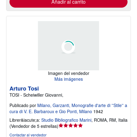
Añadir al carrito
Imagen del vendedor
Más imágenes
Arturo Tosi
TOSI - Scheiwiller Giovanni,
Publicado por
Milano, Garzanti, Monografie d'arte di ''Stile'' a
cura di V. E. Barbaroux e Gio Ponti, Milano
1942
Librer&iacute;a:
Studio Bibliografico Marini
,
ROMA, RM, Italia
Calificación
(
Vendedor de 5 estrellas
)
del
Contactar al vendedor