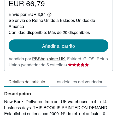
EUR 66,79
Precio
EUR
Envío por EUR 3,84
66,79
Más
Se envía de Reino Unido a Estados Unidos de
información
sobre
America
las
Cantidad disponible: Más de 20 disponibles
tarifas
de
envío
Añadir al carrito
Vendido por
PBShop.store UK
,
Fairford, GLOS, Reino
Calificación
Unido
(vendedor de 5 estrellas)
del
vendedor:
Detalles del artículo
Los detalles del vendedor
5
de
Descripción
5
estrellas
New Book. Delivered from our UK warehouse in 4 to 14
business days. THIS BOOK IS PRINTED ON DEMAND.
Established seller since 2000.
N° de ref. del artículo L0-