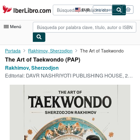
Pasar al contenido principal
IberLibro.com
EUR
Iniciar sesión
Preferencias
de
compra
Menú
del
sitio.
Mi cuenta
Portada
Rakhimov, Sherzodjon
The Art of Taekwondo
The Art of Taekwondo (PAP)
Consultar mis pedidos
Rakhimov, Sherzodjon
Búsqueda avanzada
Editorial:
DAVR NASHRIYOTI PUBLISHING HOUSE, 2023
Colecciones
Libros antiguos
Arte y coleccionismo
Vendedores
Comenzar a vender
Ayuda