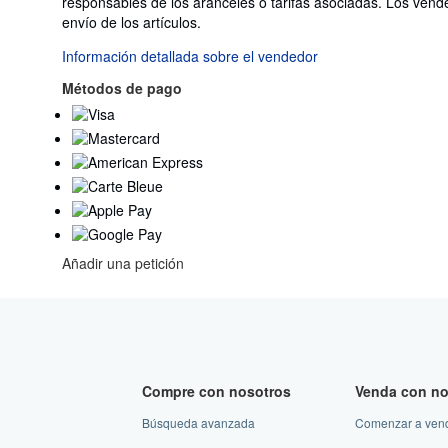
responsables de los aranceles o tarifas asociadas. Los vend
de
envío de los artículos.
España
a
Información detallada sobre el vendedor
Estados
Métodos de pago
Unidos
de
America
Añadir una petición
Compre con nosotros
Venda con no
Búsqueda avanzada
Comenzar a ven