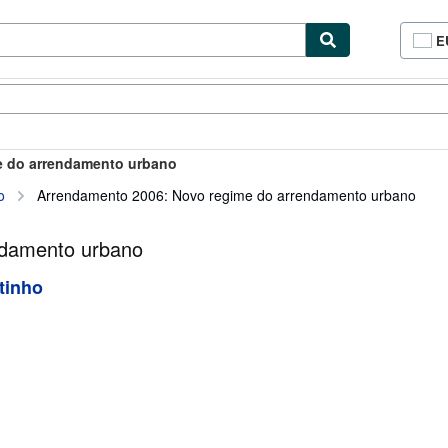
E
P
d
c
cionismo
Vendedores
Comenzar a vender
d
si
me do arrendamento urbano
o
Arrendamento 2006: Novo regime do arrendamento urbano
ndamento urbano
tinho