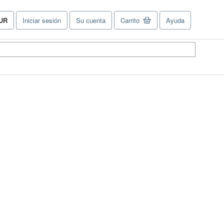
UR
Iniciar sesión
Su cuenta
Carrito
Ayuda
referencias
e
ompra
el
tio.