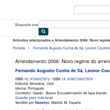
Pasar al contenido principal
IberLibro.com
Búsqueda avanzada
Colecciones
Libros antiguos
Arte y colec
Artículos relacionados a Arrendamento 2006: Novo regi
Portada
Fernando Augusto Cunha de Sá, Leonor Coutinh
Arrendamento 2006: Novo regime do arre
Fernando Augusto Cunha de Sá, Leonor Cou
ISBN 10:
9724027872
/
ISBN 13:
9789724027876
Editorial:
Almedina, 1900
Idioma:
Portugués
Condición: Usado - Bueno
Encuadernación de tapa blanda
Guardar para más tarde
Vendido por
Hamelyn
,
Madrid, M, España