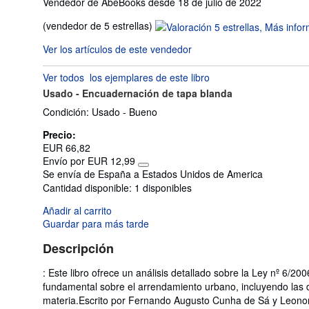
Vendedor de AbeBooks desde 18 de julio de 2022
Calificación
(vendedor de 5 estrellas)
del
Ver los artículos de este vendedor
vendedor:
5
Ver todos
los ejemplares de este libro
de
Usado -
Encuadernación de tapa blanda
5
estrellas
Condición: Usado - Bueno
Precio:
EUR 66,82
Envío por EUR 12,99
Más
Se envía de España a Estados Unidos de America
información
Cantidad disponible:
1 disponibles
sobre
las
Añadir al carrito
tarifas
de
Guardar para más tarde
envío
Descripción
: Este libro ofrece un análisis detallado sobre la Ley nº 6/
fundamental sobre el arrendamiento urbano, incluyendo las d
materia.Escrito por Fernando Augusto Cunha de Sá y Leonor C