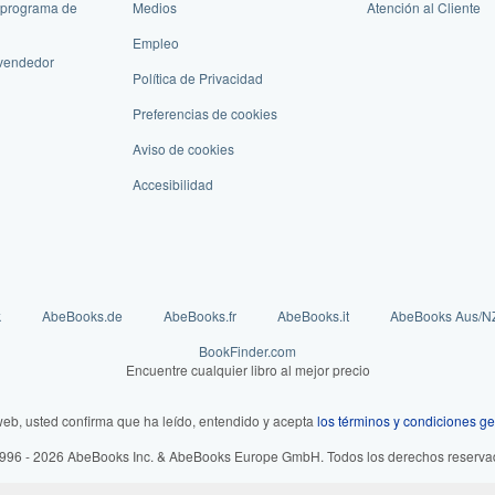
 programa de
Medios
Atención al Cliente
Empleo
vendedor
Política de Privacidad
Preferencias de cookies
Aviso de cookies
Accesibilidad
k
AbeBooks.de
AbeBooks.fr
AbeBooks.it
AbeBooks Aus/N
BookFinder.com
Encuentre cualquier libro al mejor precio
web, usted confirma que ha leído, entendido y acepta
los términos y condiciones ge
996 - 2026 AbeBooks Inc. & AbeBooks Europe GmbH. Todos los derechos reserva