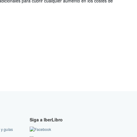
dicionales para cubrir cualquier aumento en los costes de
Siga a IberLibro
 y guías