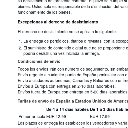
su desistimiento del presente contrato. El plazo se cumple s
bienes. Usted solo es responsable de la disminución del valor
funcionamiento de los bienes.
Excepciones al derecho de desistimiento
El derecho de desistimiento no se aplica a lo siguiente:
La entrega de periódicos, diarios o revistas, con la excep
El suministro de contenido digital que no se proporcione
podría desistir una vez iniciada la entrega.
Condiciones de envío
Todos los envíos irán con número de seguimiento, sin embarg
Envío urgente a cualquier punto de España peninsular con e
Envío a ciudades autónomas, Canarias y Baleares con entreg
Envíos a Europa con entrega en 2-10 días laborables.
Envíos fuera de Europa con entrega en 5-20 días laborables
Tarifas de envío de España a Estados Unidos de Americ
De 4 a 14 días hábiles
De 1 a 3 días hábil
Cantidad
Tarifas
Primer artículo
EUR 12.99
EUR 17.99
del
de
pedido
Los plazos de entrega los establecen los vendedores y varía
envío