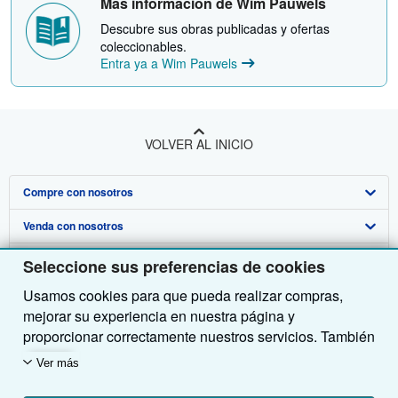
Más información de Wim Pauwels
Descubre sus obras publicadas y ofertas
coleccionables.
Entra ya a Wim Pauwels
VOLVER AL INICIO
Compre con nosotros
Venda con nosotros
Búsqueda avanzada
Sobre nosotros
Colecciones
Comenzar a vender
Seleccione sus preferencias de cookies
Obtener Ayuda
Usamos cookies para que pueda realizar compras,
Mi cuenta
Únase a nuestro programa de afiliados
Sobre IberLibro
mejorar su experiencia en nuestra página y
Otras compañías de AbeBooks
Mis pedidos
Recomiende un vendedor
Medios
Preguntas frecuentes y guías
proporcionar correctamente nuestros servicios. También
utilizamos cookies para comprender el modo en que los
Siga a IberLibro
Ver carrito
Empleo
Atención al Cliente
AbeBooks.com
Ver más
clientes utilizan nuestros servicios (por ejemplo,
Política de Privacidad
AbeBooks.co.uk
midiendo las visitas al sitio) y así poder realizar