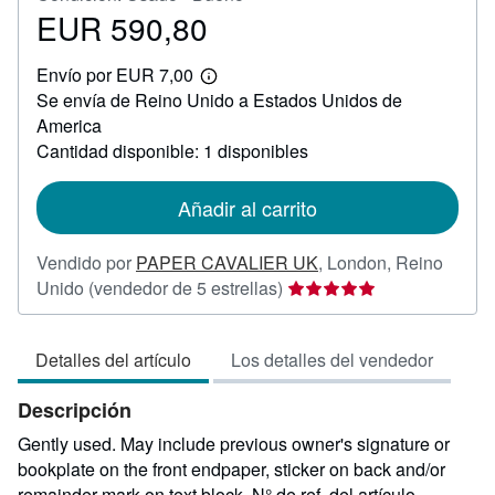
EUR 590,80
Precio
EUR
Envío por EUR 7,00
590,80
Más
Se envía de Reino Unido a Estados Unidos de
información
sobre
America
las
Cantidad disponible: 1 disponibles
tarifas
de
envío
Añadir al carrito
Vendido por
PAPER CAVALIER UK
,
London, Reino
Calificación
Unido
(vendedor de 5 estrellas)
del
vendedor:
Detalles del artículo
Los detalles del vendedor
5
de
Descripción
5
estrellas
Gently used. May include previous owner's signature or
bookplate on the front endpaper, sticker on back and/or
remainder mark on text block.
N° de ref. del artículo