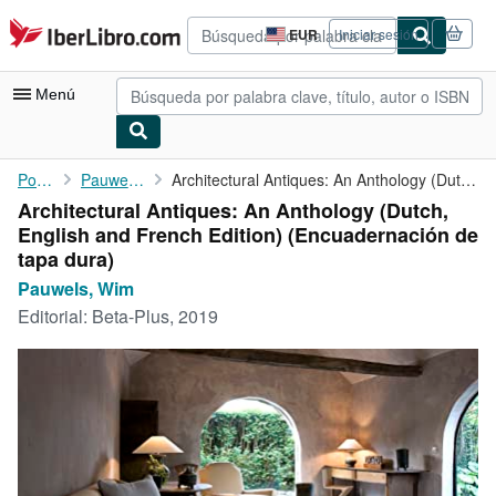
Pasar al contenido principal
IberLibro.com
EUR
Iniciar sesión
Preferencias
de
compra
Menú
del
sitio.
Mi cuenta
Portada
Pauwels, Wim
Architectural Antiques: An Anthology (Dutch, English and French ...
Architectural Antiques: An Anthology (Dutch,
Consultar mis pedidos
English and French Edition) (Encuadernación de
Búsqueda avanzada
tapa dura)
Pauwels, Wim
Colecciones
Editorial:
Beta-Plus, 2019
Libros antiguos
Arte y coleccionismo
Vendedores
Comenzar a vender
Ayuda