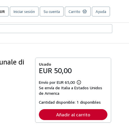
UR
Iniciar sesión
Su cuenta
Carrito
Ayuda
referencias
e
ompra
el
itio.
unale di
Usado
EUR 50,00
Envío por EUR 65,00
Más
Se envía de Italia a Estados Unidos
información
sobre
de America
las
tarifas
Cantidad disponible:
1 disponibles
de
envío
Añadir al carrito