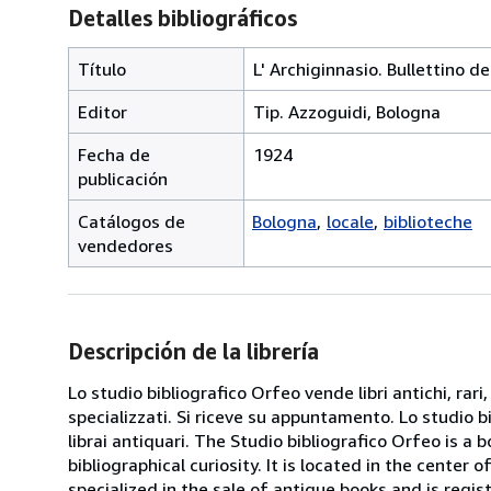
Detalles bibliográficos
Título
L' Archiginnasio. Bullettino 
Editor
Tip. Azzoguidi, Bologna
Fecha de
1924
publicación
Catálogos de
Bologna
locale
biblioteche
vendedores
Descripción de la librería
Lo studio bibliografico Orfeo vende libri antichi, rari,
specializzati. Si riceve su appuntamento. Lo studio b
librai antiquari. The Studio bibliografico Orfeo is a 
bibliographical curiosity. It is located in the cente
specialized in the sale of antique books and is regis