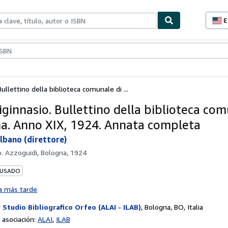
E
P
d
c
ionismo
Vendedores
Comenzar a vender
d
s
Bullettino della biblioteca comunale di ...
iginnasio. Bullettino della biblioteca com
a. Anno XIX, 1924. Annata completa
Albano (direttore)
p. Azzoguidi, Bologna, 1924
 USADO
a más tarde
r
Studio Bibliografico Orfeo (ALAI - ILAB)
,
Bologna, BO, Italia
asociación:
ALAI
ILAB