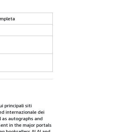
ompleta
 principali siti
ed internazionale dei
ell as autographs and
sent in the major portals
ian booksellers ALAI and