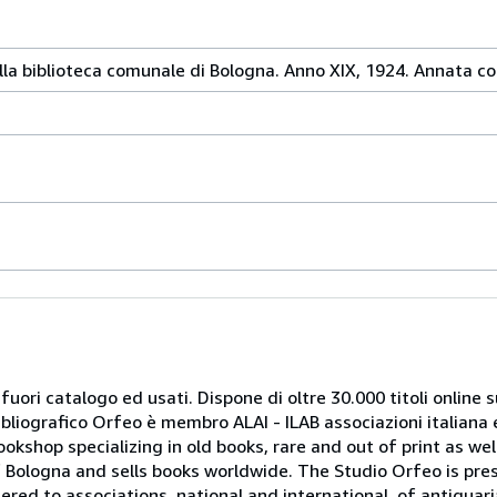
della biblioteca comunale di Bologna. Anno XIX, 1924. Annata c
 fuori catalogo ed usati. Dispone di oltre 30.000 titoli online sui
ibliografico Orfeo è membro ALAI - ILAB associazioni italiana 
bookshop specializing in old books, rare and out of print as w
r of Bologna and sells books worldwide. The Studio Orfeo is pre
tered to associations, national and international, of antiquar