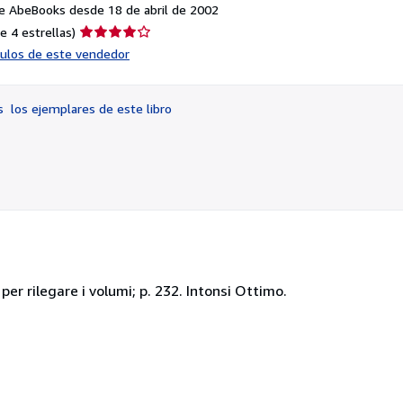
e AbeBooks desde 18 de abril de 2002
Calificación
e 4 estrellas)
del
ículos de este vendedor
vendedor:
4
de
os
los ejemplares de este libro
5
estrellas
 per rilegare i volumi; p. 232. Intonsi Ottimo.