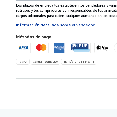
envío
Los plazos de entrega los establecen los vendedores y varían
de
retrasos y los compradores son responsables de los arancel
Italia
cargos adicionales para cubrir cualquier aumento en los coste
a
Información detallada sobre el vendedor
Estados
Unidos
Métodos de pago
de
America
PayPal
Contra Reembolso
Transferencia Bancaria