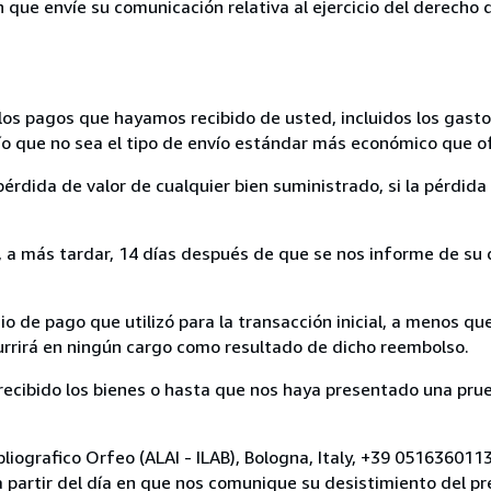
n que envíe su comunicación relativa al ejercicio del derecho
los pagos que hayamos recibido de usted, incluidos los gasto
nvío que no sea el tipo de envío estándar más económico que 
rdida de valor de cualquier bien suministrado, si la pérdida 
a más tardar, 14 días después de que se nos informe de su d
 de pago que utilizó para la transacción inicial, a menos q
currirá en ningún cargo como resultado de dicho reembolso.
cibido los bienes o hasta que nos haya presentado una prue
bliografico Orfeo (ALAI - ILAB), Bologna, Italy, +39 05163601
a partir del día en que nos comunique su desistimiento del pr