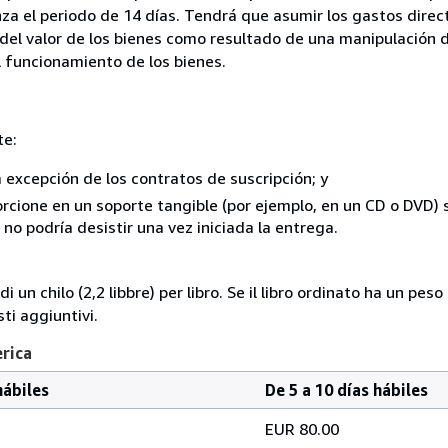
za el periodo de 14 días. Tendrá que asumir los gastos direc
del valor de los bienes como resultado de una manipulación d
el funcionamiento de los bienes.
te:
a excepción de los contratos de suscripción; y
rcione en un soporte tangible (por ejemplo, en un CD o DVD) si
o podría desistir una vez iniciada la entrega.
i un chilo (2,2 libbre) per libro. Se il libro ordinato ha un pe
i aggiuntivi.
erica
hábiles
De 5 a 10 días hábiles
EUR 80.00