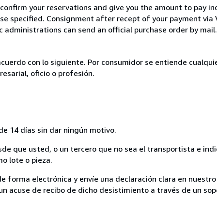
 confirm your reservations and give you the amount to pay in
wise specified. Consignment after recept of your payment v
c administrations can send an official purchase order by mail.
acuerdo con lo siguiente. Por consumidor se entiende cualqui
esarial, oficio o profesión.
de 14 días sin dar ningún motivo.
sde que usted, o un tercero que no sea el transportista e ind
mo lote o pieza.
de forma electrónica y envíe una declaración clara en nuestro
un acuse de recibo de dicho desistimiento a través de un sop