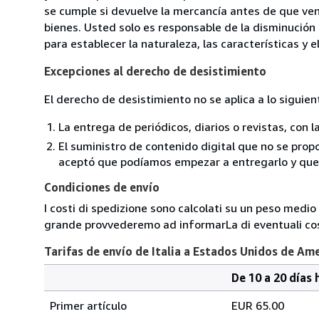
se cumple si devuelve la mercancía antes de que ven
bienes. Usted solo es responsable de la disminución 
para establecer la naturaleza, las características y 
Excepciones al derecho de desistimiento
El derecho de desistimiento no se aplica a lo siguien
La entrega de periódicos, diarios o revistas, con l
El suministro de contenido digital que no se propo
aceptó que podíamos empezar a entregarlo y que n
Condiciones de envío
I costi di spedizione sono calcolati su un peso medio d
grande provvederemo ad informarLa di eventuali cost
Tarifas de envío de Italia a Estados Unidos de Am
De 10 a 20 días 
Cantidad
Tarifas
del
Primer artículo
EUR 65.00
pedido
de