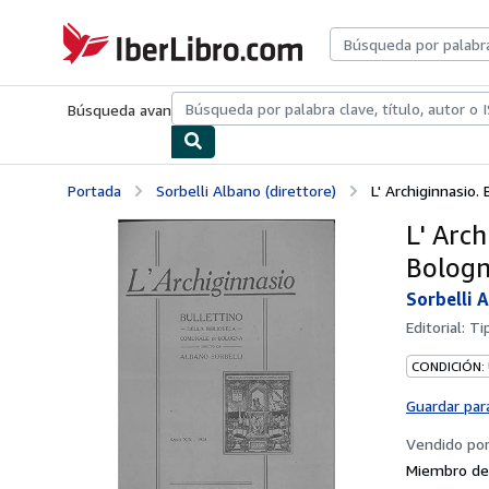
Pasar al contenido principal
IberLibro.com
Búsqueda avanzada
Colecciones
Libros antiguos
Arte y colecc
Portada
Sorbelli Albano (direttore)
L' Archiginnasio. 
L' Arch
Bologn
Sorbelli 
Editorial:
Ti
CONDICIÓN:
Guardar par
Vendido po
Miembro de 