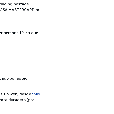
cluding postage.
ia VISA MASTERCARD or
er persona física que
icado por usted,
 sitio web, desde
"Mis
orte duradero (por