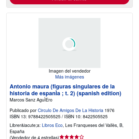
Imagen del vendedor
Más imágenes
Antonio maura (figuras singulares de la
historia de espanÌa ; t. 2) (spanish edition)
Marcos Sanz AguÌEro
Publicado por
Circulo De Amigos De La Historia
1976
ISBN 13: 9788422505525 / ISBN 10: 8422505525
Librer&iacute;a:
Libros Eco
,
Les Franqueses del Vallès, B,
España
Calificación
(
Vendedor de 4 estrellas
)