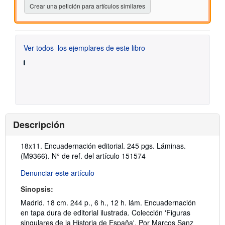
Crear una petición para artículos similares
Ver todos
los ejemplares de este libro
Descripción
Descripción:
18x11. Encuadernación editorial. 245 pgs. Láminas.
(M9366).
N° de ref. del artículo 151574
Denunciar este artículo
Sinopsis:
Madrid. 18 cm. 244 p., 6 h., 12 h. lám. Encuadernación
en tapa dura de editorial ilustrada. Colección 'Figuras
singulares de la Historia de España'. Por Marcos Sanz