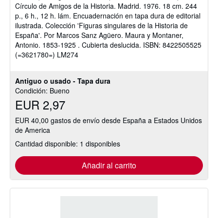
Círculo de Amigos de la Historia. Madrid. 1976. 18 cm. 244
5
p., 6 h., 12 h. lám. Encuadernación en tapa dura de editorial
estrellas
ilustrada. Colección 'Figuras singulares de la Historia de
España'. Por Marcos Sanz Agüero. Maura y Montaner,
Antonio. 1853-1925 . Cubierta deslucida. ISBN: 8422505525
(=3621780=) LM274
Antiguo o usado - Tapa dura
Condición: Bueno
EUR 2,97
EUR 40,00 gastos de envío desde España a Estados Unidos
de America
Cantidad disponible: 1 disponibles
Añadir al carrito