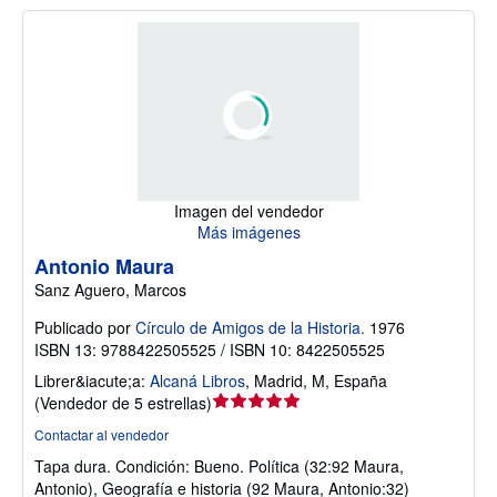
Imagen del vendedor
Más imágenes
Antonio Maura
Sanz Aguero, Marcos
Publicado por
Círculo de Amigos de la Historia.
1976
ISBN 13: 9788422505525 / ISBN 10: 8422505525
Librer&iacute;a:
Alcaná Libros
,
Madrid, M, España
Calificación
(
Vendedor de 5 estrellas
)
del
Contactar al vendedor
vendedor:
Tapa dura.
Condición: Bueno.
Política (32:92 Maura,
5
Antonio), Geografía e historia (92 Maura, Antonio:32)
de