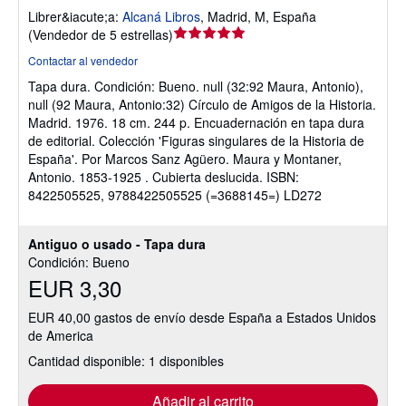
Librer&iacute;a:
Alcaná Libros
,
Madrid, M, España
Calificación
(
Vendedor de 5 estrellas
)
del
Contactar al vendedor
vendedor:
Tapa dura.
Condición: Bueno.
null (32:92 Maura, Antonio),
5
null (92 Maura, Antonio:32) Círculo de Amigos de la Historia.
de
Madrid. 1976. 18 cm. 244 p. Encuadernación en tapa dura
5
de editorial. Colección 'Figuras singulares de la Historia de
estrellas
España'. Por Marcos Sanz Agüero. Maura y Montaner,
Antonio. 1853-1925 . Cubierta deslucida. ISBN:
8422505525, 9788422505525 (=3688145=) LD272
Antiguo o usado - Tapa dura
Condición: Bueno
EUR 3,30
EUR 40,00 gastos de envío desde España a Estados Unidos
de America
Cantidad disponible: 1 disponibles
Añadir al carrito