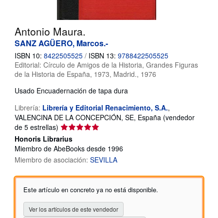
CERRAR
Antonio Maura.
SANZ AGÜERO, Marcos.-
ISBN 10:
8422505525
/
ISBN 13:
9788422505525
Editorial:
Círculo de Amigos de la Historia, Grandes Figuras
de la Historia de España, 1973, Madrid., 1976
Usado
Encuadernación de tapa dura
Librería:
Librería y Editorial Renacimiento, S.A.
,
VALENCINA DE LA CONCEPCIÓN, SE, España
(vendedor
Calificación
de 5 estrellas)
del
Honoris Librarius
vendedor:
Miembro de AbeBooks desde 1996
5
Miembro de asociación:
SEVILLA
de
5
estrellas
Este artículo en concreto ya no está disponible.
Ver los artículos de este vendedor