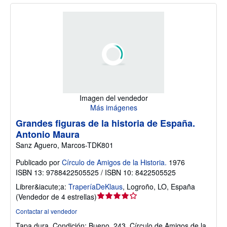
Imagen del vendedor
Más imágenes
Grandes figuras de la historia de España.
Antonio Maura
Sanz Aguero, Marcos-TDK801
Publicado por
Círculo de Amigos de la Historia.
1976
ISBN 13: 9788422505525 / ISBN 10: 8422505525
Librer&iacute;a:
TraperíaDeKlaus
,
Logroño, LO, España
Calificación
(
Vendedor de 4 estrellas
)
del
Contactar al vendedor
vendedor:
Tapa dura.
Condición: Bueno.
243. Círculo de Amigos de la
4