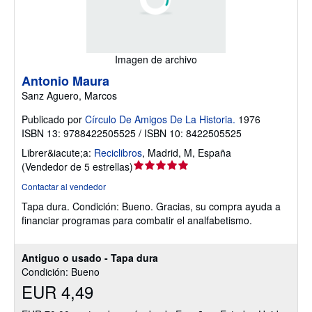
Imagen de archivo
Antonio Maura
Sanz Aguero, Marcos
Publicado por
Círculo De Amigos De La Historia.
1976
ISBN 13: 9788422505525 / ISBN 10: 8422505525
Librer&iacute;a:
Reciclibros
,
Madrid, M, España
Calificación
(
Vendedor de 5 estrellas
)
del
Contactar al vendedor
vendedor:
Tapa dura.
Condición: Bueno.
Gracias, su compra ayuda a
5
financiar programas para combatir el analfabetismo.
de
5
estrellas
Antiguo o usado - Tapa dura
Condición: Bueno
EUR 4,49