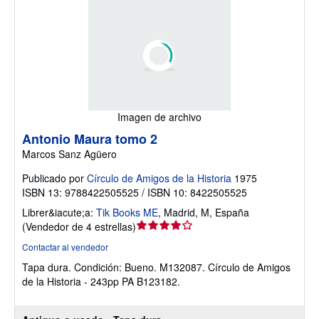
Imagen de archivo
Antonio Maura tomo 2
Marcos Sanz Agüero
Publicado por
Círculo de Amigos de la Historia
1975
ISBN 13: 9788422505525 / ISBN 10: 8422505525
Librer&iacute;a:
Tik Books ME
,
Madrid, M, España
Calificación
(
Vendedor de 4 estrellas
)
del
Contactar al vendedor
vendedor:
Tapa dura.
Condición: Bueno.
M132087. Círculo de Amigos
4
de la Historia - 243pp PA B123182.
de
5
estrellas