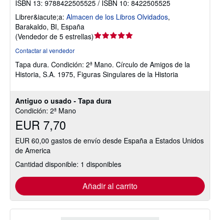
ISBN 13: 9788422505525 / ISBN 10: 8422505525
Librer&iacute;a:
Almacen de los Libros Olvidados
,
Barakaldo, BI, España
Calificación
(
Vendedor de 5 estrellas
)
del
Contactar al vendedor
vendedor:
Tapa dura.
Condición: 2ª Mano.
Círculo de Amigos de la
5
Historia, S.A. 1975, Figuras Singulares de la Historia
de
5
estrellas
Antiguo o usado - Tapa dura
Condición: 2ª Mano
EUR 7,70
EUR 60,00 gastos de envío desde España a Estados Unidos
de America
Cantidad disponible: 1 disponibles
Añadir al carrito