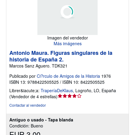
Imagen del vendedor
Más imágenes
Antonio Maura. Figuras singulares de la
historia de España 2.
Marcos Sanz Aguero. TDK321
Publicado por
Ci?rculo de Amigos de la Historia
1976
ISBN 13: 9788422505525 / ISBN 10: 8422505525
Librer&iacute;a:
TraperíaDeKlaus
,
Logroño, LO, España
Calificación
(
Vendedor de 4 estrellas
)
del
Contactar al vendedor
vendedor:
4
Antiguo o usado - Tapa blanda
de
Condición: Bueno
5
EUR 3,00
estrellas