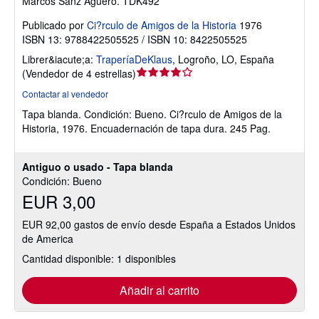
Marcos Sanz Aguero. TDK492
Publicado por
Ci?rculo de Amigos de la Historia
1976
ISBN 13: 9788422505525 / ISBN 10: 8422505525
Librer&iacute;a:
TraperíaDeKlaus
,
Logroño, LO, España
Calificación
(
Vendedor de 4 estrellas
)
del
Contactar al vendedor
vendedor:
Tapa blanda.
Condición: Bueno.
Ci?rculo de Amigos de la
4
Historia, 1976. Encuadernación de tapa dura. 245 Pag.
de
5
estrellas
Antiguo o usado - Tapa blanda
Condición: Bueno
EUR 3,00
EUR 92,00 gastos de envío desde España a Estados Unidos
de America
Cantidad disponible: 1 disponibles
Añadir al carrito