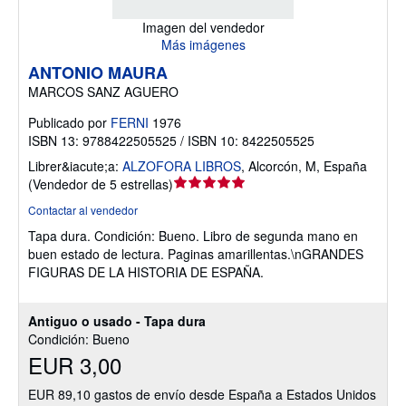
Imagen del vendedor
Más imágenes
ANTONIO MAURA
MARCOS SANZ AGUERO
Publicado por
FERNI
1976
ISBN 13: 9788422505525 / ISBN 10: 8422505525
Librer&iacute;a:
ALZOFORA LIBROS
,
Alcorcón, M, España
Calificación
(
Vendedor de 5 estrellas
)
del
Contactar al vendedor
vendedor:
Tapa dura.
Condición: Bueno.
Libro de segunda mano en
5
buen estado de lectura. Paginas amarillentas.\nGRANDES
de
FIGURAS DE LA HISTORIA DE ESPAÑA.
5
estrellas
Antiguo o usado - Tapa dura
Condición: Bueno
EUR 3,00
EUR 89,10 gastos de envío desde España a Estados Unidos