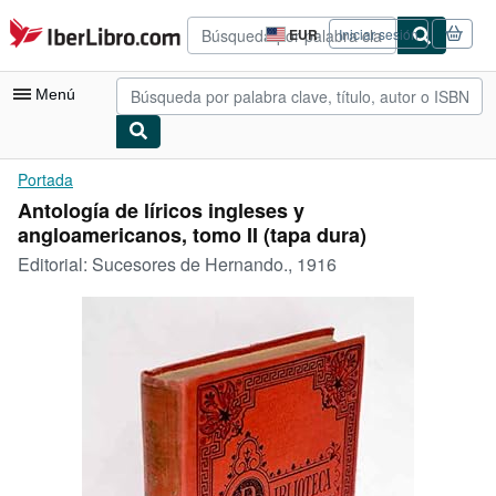
Pasar al contenido principal
IberLibro.com
EUR
Iniciar sesión
Preferencias
de
compra
Menú
del
sitio.
Mi cuenta
Portada
Antología de líricos ingleses y
Consultar mis pedidos
angloamericanos, tomo II (tapa dura)
Búsqueda avanzada
Editorial:
Sucesores de Hernando., 1916
Colecciones
Libros antiguos
Arte y coleccionismo
Vendedores
Comenzar a vender
Ayuda