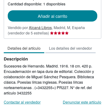
sobre
Cantidad disponible: 1 disponibles
las
tarifas
de
Añadir al carrito
envío
Vendido por
Alcaná Libros
,
Madrid, M, España
Calificación
(vendedor de 5 estrellas)
del
vendedor:
Detalles del artículo
Los detalles del vendedor
5
de
Descripción
5
estrellas
Sucesores de Hernando. Madrid. 1916. 18 cm. 420 p.
Encuadernación en tapa dura de editorial. Colección y
colaboración de Miguel Sánchez Pesquera. Biblioteca
clásica. Poesías líricas inglesas. Poesías líricas
norteamericanas . (=3432255=) PR227.
N° de ref. del
artículo 3432255
Contactar al vendedor
Denunciar este artículo