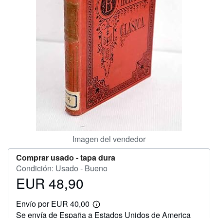
CERRAR
Imagen del vendedor
Comprar usado -
tapa dura
Condición: Usado - Bueno
EUR 48,90
Precio
EUR
Envío por EUR 40,00
48,90
Más
Se envía de España a Estados Unidos de America
información