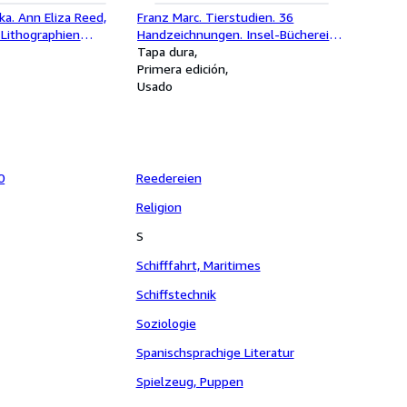
a. Ann Eliza Reed,
Franz Marc. Tierstudien. 36
 Lithographien
Handzeichnungen. Insel-Bücherei
Oskar Kokoschka]
Nr. 567
Tapa dura
Primera edición
Usado
0
Reedereien
Religion
S
Schifffahrt, Maritimes
Schiffstechnik
Soziologie
Spanischsprachige Literatur
Spielzeug, Puppen