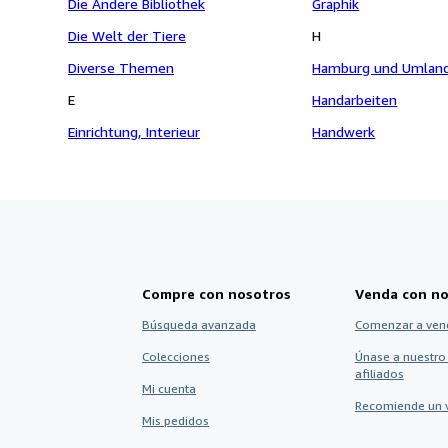
Die Andere Bibliothek
Graphik
Die Welt der Tiere
H
Diverse Themen
Hamburg und Umlan
E
Handarbeiten
Einrichtung, Interieur
Handwerk
Compre con nosotros
Venda con no
Búsqueda avanzada
Comenzar a ven
Colecciones
Únase a nuestro
afiliados
Mi cuenta
Recomiende un 
Mis pedidos