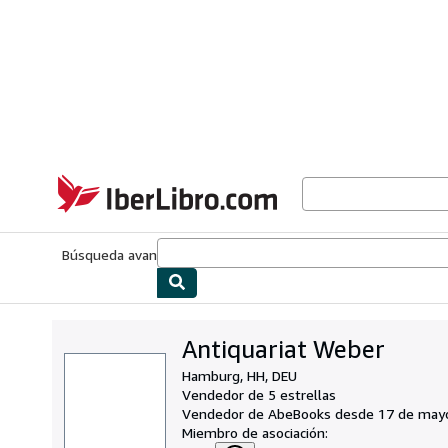
Pasar al contenido principal
IberLibro.com
Búsqueda avanzada
Colecciones
Libros antiguos
Arte y colecc
Antiquariat Weber
Hamburg, HH, DEU
Vendedor de 5 estrellas
Vendedor de AbeBooks desde 17 de may
Miembro de asociación: