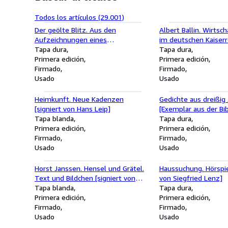
20.1. - 17.6.2007
Todos los artículos (29.001)
Der geölte Blitz. Aus den
Albert Ballin. Wirtsch
Aufzeichnungen eines
im deutschen Kaiserr
Volkswagens [signiert von Martin
Tapa dura
1918 [signiert und 
Tapa dura
Beheim-Schwarzbach]
Primera edición
von Eric M. Warburg]
Primera edición
Firmado
Firmado
Usado
Usado
Heimkunft. Neue Kadenzen
Gedichte aus dreißig
[signiert von Hans Leip]
[Exemplar aus der Bi
Tapa blanda
Martin Beheim-Schwa
Tapa dura
Primera edición
dessen Namenszug i
Primera edición
Firmado
Firmado
Usado
Usado
Horst Janssen. Hensel und Grätel.
Haussuchung. Hörspie
Text und Bildchen [signiert von
von Siegfried Lenz]
Horst Janssen]
Tapa blanda
Tapa dura
Primera edición
Primera edición
Firmado
Firmado
Usado
Usado