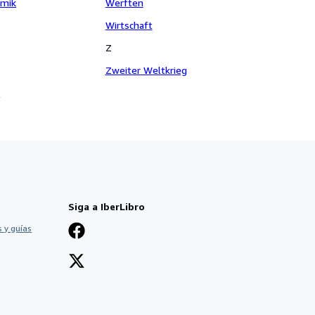
amik
Werften
Wirtschaft
Z
Zweiter Weltkrieg
r
Siga a IberLibro
 y guías