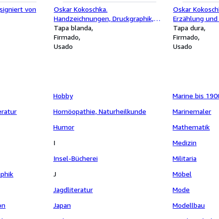
signiert von
Oskar Kokoschka.
Oskar Kokoschk
Handzeichnungen, Druckgraphik,
Erzählung und
Tapisserie 1965 - 1970.
Tapa blanda
[signiert von 
Tapa dura
Ausstellung Museum für Kunst und
Firmado
Firmado
Gewerbe, Hamburg, 26. Juni bis 26.
Usado
Usado
August 1970 [signiert von Oskar
Kokoschka]
Hobby
Marine bis 190
eratur
Homöopathie, Naturheilkunde
Marinemaler
Humor
Mathematik
I
Medizin
Insel-Bücherei
Militaria
aphik
J
Möbel
Jagdliteratur
Mode
on
Japan
Modellbau