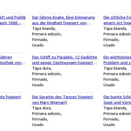
Februar 1994, und Westfälisches
Landesmuseum, Münster, 6. März
1994 bis 15. Mai 1994
aft und Politik
Der lahme Knabe. Eine Erinnerung
Die sittliche 
eich 1888 -
aus der Kindheit [signiert von
einem Act [sig
mit Widmung
Hermann Hesse]
Tapa blanda
Hartleben]
Tapa blanda
Primera edición
Primera edició
Firmado
Firmado
Usado
Usado
 Jahren
Das Schiff zu Paradeis. 12 Gedichte
Ein wichtigste
bliothek von
und einige Zeichnungen [signiert
Problem und se
rzbach mit
von Hans Leip, mit Widmung für
Tapa dura
von Johannes 
Tapa blanda
m Vorsatz]
Otto Thämer]
Primera edición
Primera edició
Firmado
Firmado
Usado
Usado
le [signiert
Die Sprache des Tanzes [signiert
Die bunte Schl
von Mary Wigman]
Spiel und Vort
Tapa dura
von Ernst Sch
Tapa blanda
Primera edición
Primera edició
Firmado
Firmado
Usado
Usado