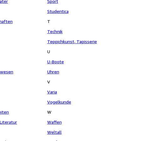
ater
Sport
Studentica
haften
T
Technik
Teppichkunst, Tapisserie
U
U-Boote
stwesen
Uhren
V
Varia
Vogelkunde
eiten
W
Literatur
Waffen
Weltall