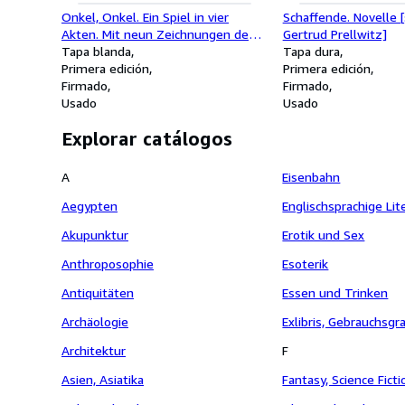
Onkel, Onkel. Ein Spiel in vier
Schaffende. Novelle [
Akten. Mit neun Zeichnungen des
Gertrud Prellwitz]
Autors. Quarthefte Nr. 4 [signiert
Tapa blanda
Tapa dura
von Günter Grass]
Primera edición
Primera edición
Firmado
Firmado
Usado
Usado
Explorar catálogos
A
Eisenbahn
Aegypten
Englischsprachige Lit
Akupunktur
Erotik und Sex
Anthroposophie
Esoterik
Antiquitäten
Essen und Trinken
Archäologie
Exlibris, Gebrauchsgr
Architektur
F
Asien, Asiatika
Fantasy, Science Ficti