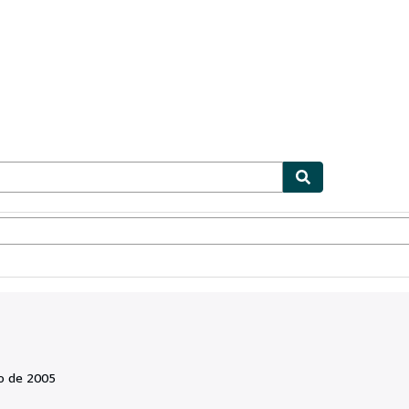
ionismo
Vendedores
Comenzar a vender
o de 2005