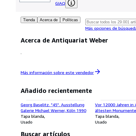
GIAQ
Tienda
Acerca de
Políticas
Más opciones de búsqued
Acerca de Antiquariat Weber
.
Más información sobre este
vendedor
Añadido recientemente
Georg Baselitz. "45". Ausstellung
Vor 12000 Jahren in 
Galerie Michael Werner, Köln 1990
ältesten Monumente
Tapa blanda
Menschheit. Große
Tapa blanda
Usado
Landesausstellung B
Usado
Württemberg, Badis
Buscar artículos
Landesmuseum, Schlo