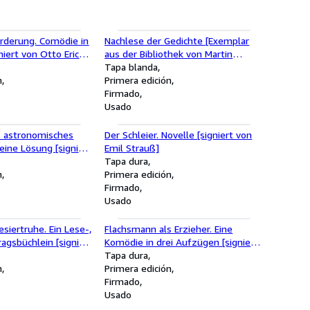
Forderung. Comödie in
Nachlese der Gedichte [Exemplar
niert von Otto Erich
aus der Bibliothek von Martin
Beheim-Schwarzbach mit dessen
Tapa blanda
n
Namenszug im Vorsatz]
Primera edición
Firmado
Usado
s astronomisches
Der Schleier. Novelle [signiert von
ine Lösung [signiert
Emil Strauß]
Schlaf]
Tapa dura
n
Primera edición
Firmado
Usado
esiertruhe. Ein Lese-,
Flachsmann als Erzieher. Eine
ragsbüchlein [signiert
Komödie in drei Aufzügen [signiert
enke]
von Senta-Regina Möller-Ernst
Tapa dura
n
genannt "Applschnut", der Tochter
Primera edición
von Otto Ernst]
Firmado
Usado