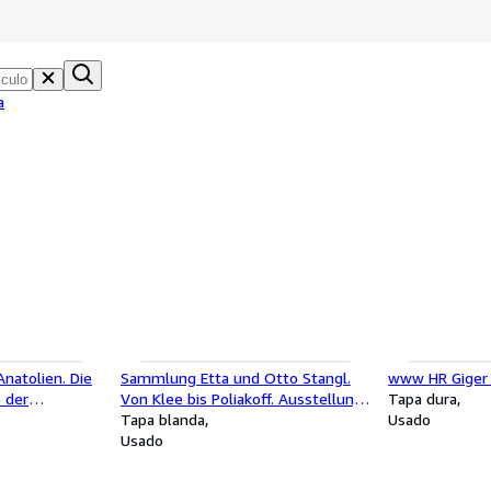
a
Anatolien. Die
Sammlung Etta und Otto Stangl.
www HR Giger
 der
Von Klee bis Poliakoff. Ausstellung
Tapa dura
Bayerische
Tapa blanda
Usado
aden-
Staatsgemäldesammlungen,
Usado
ches
Staatsgalerie Moderner Kunst,
ss Karlsruhe,
München, 2. Dezember 1993 bis 13.