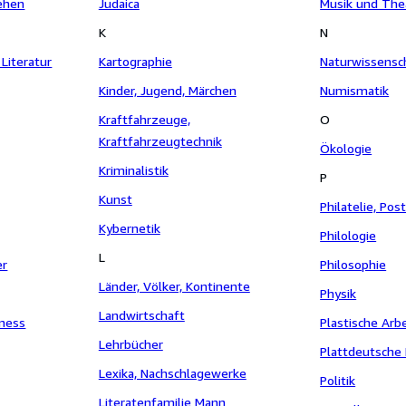
sehen
Judaica
Musik und The
K
N
Literatur
Kartographie
Naturwissensc
Kinder, Jugend, Märchen
Numismatik
Kraftfahrzeuge,
O
Kraftfahrzeugtechnik
Ökologie
Kriminalistik
P
Kunst
Philatelie, Po
Kybernetik
Philologie
L
er
Philosophie
Länder, Völker, Kontinente
Physik
Landwirtschaft
ness
Plastische Arb
Lehrbücher
Plattdeutsche 
Lexika, Nachschlagewerke
Politik
Literatenfamilie Mann