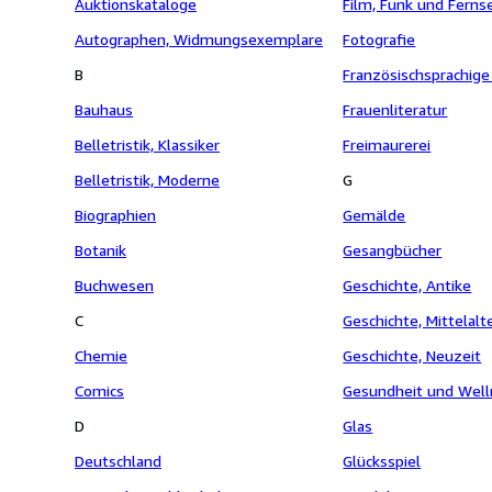
Auktionskataloge
Film, Funk und Fern
Autographen, Widmungsexemplare
Fotografie
B
Französischsprachige 
Bauhaus
Frauenliteratur
Belletristik, Klassiker
Freimaurerei
Belletristik, Moderne
G
Biographien
Gemälde
Botanik
Gesangbücher
Buchwesen
Geschichte, Antike
C
Geschichte, Mittelalt
Chemie
Geschichte, Neuzeit
Comics
Gesundheit und Well
D
Glas
Deutschland
Glücksspiel