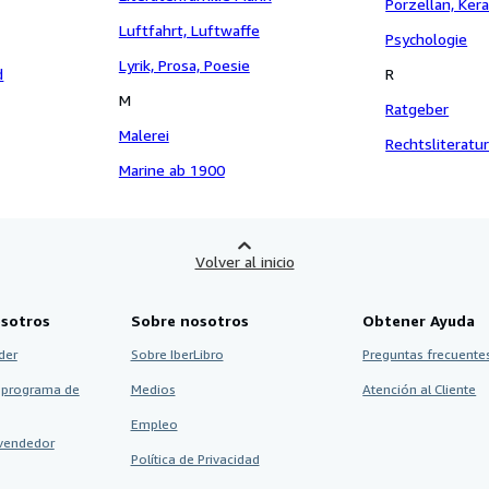
Porzellan, Ker
Luftfahrt, Luftwaffe
Psychologie
Lyrik, Prosa, Poesie
d
R
M
Ratgeber
Malerei
Rechtsliteratu
Marine ab 1900
Volver al inicio
sotros
Sobre nosotros
Obtener Ayuda
der
Sobre IberLibro
Preguntas frecuentes
 programa de
Medios
Atención al Cliente
Empleo
vendedor
Política de Privacidad