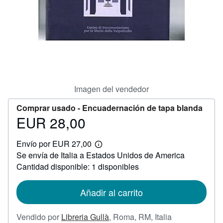
CERRAR
Imagen del vendedor
Comprar usado -
Encuadernación de tapa blanda
EUR 28,00
Precio
EUR
Envío por EUR 27,00
28,00
Más
Se envía de Italia a Estados Unidos de America
información
sobre
Cantidad disponible: 1 disponibles
las
tarifas
de
Añadir al carrito
envío
Vendido por
Libreria Gullà
,
Roma, RM, Italia