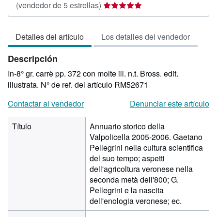
Calificación
(vendedor de 5 estrellas)
del
vendedor:
Detalles del artículo
Los detalles del vendedor
5
de
Descripción
5
estrellas
In-8° gr. carrè pp. 372 con molte ill. n.t. Bross. edit.
illustrata.
N° de ref. del artículo RM52671
Contactar al vendedor
Denunciar este artículo
Título
Annuario storico della
Valpolicella 2005-2006. Gaetano
Pellegrini nella cultura scientifica
del suo tempo; aspetti
dell'agricoltura veronese nella
seconda metà dell'800; G.
Pellegrini e la nascita
dell'enologia veronese; ec.