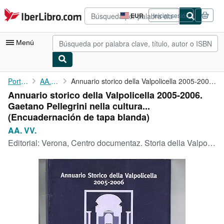
Pasar al contenido principal
IberLibro.com
EUR
Iniciar sesión
Preferencias
de
compra
Menú
del
sitio.
Mi cuenta
Portada
AA. VV.
Annuario storico della Valpolicella 2005-2006. Gaetano ...
Annuario storico della Valpolicella 2005-2006.
Consultar mis pedidos
Gaetano Pellegrini nella cultura...
Búsqueda avanzada
(Encuadernación de tapa blanda)
AA. VV.
Colecciones
Editorial:
Verona, Centro documentaz. Storia della Valpolicella 2006.
Libros antiguos
Arte y coleccionismo
Vendedores
Comenzar a vender
Ayuda