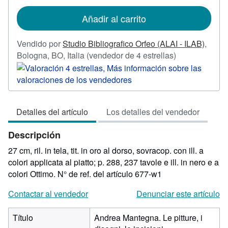
tarifas
de
Añadir al carrito
envío
Vendido por
Studio Bibliografico Orfeo (ALAI - ILAB)
,
Calificación
Bologna, BO, Italia
(vendedor de 4 estrellas)
del
vendedor:
4
de
Detalles del artículo
Los detalles del vendedor
5
estrellas
Descripción
27 cm, ril. in tela, tit. in oro al dorso, sovracop. con ill. a
colori applicata al piatto; p. 288, 237 tavole e ill. in nero e a
colori Ottimo.
N° de ref. del artículo 677-w1
Contactar al vendedor
Denunciar este artículo
Título
Andrea Mantegna. Le pitture, i