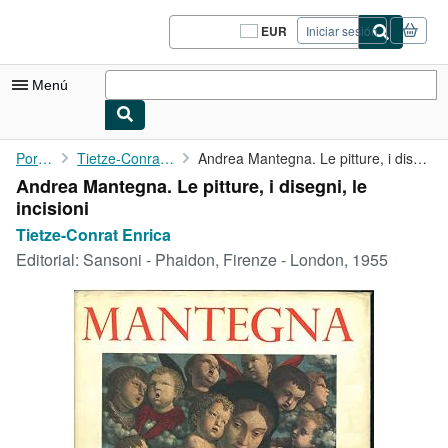
Pasar al contenido principal
IberLibro.com
EUR
Iniciar sesión
Preferencias
de
compra
Menú
del
sitio.
Mi cuenta
Portada
Tietze-Conrat Enrica
Andrea Mantegna. Le pitture, i disegni, le incisioni
Andrea Mantegna. Le pitture, i disegni, le
Consultar mis pedidos
incisioni
Cerrar sesión
Tietze-Conrat Enrica
Editorial:
Sansoni - Phaidon, Firenze - London, 1955
Búsqueda avanzada
Colecciones
Libros antiguos
Arte y coleccionismo
Vendedores
Comenzar a vender