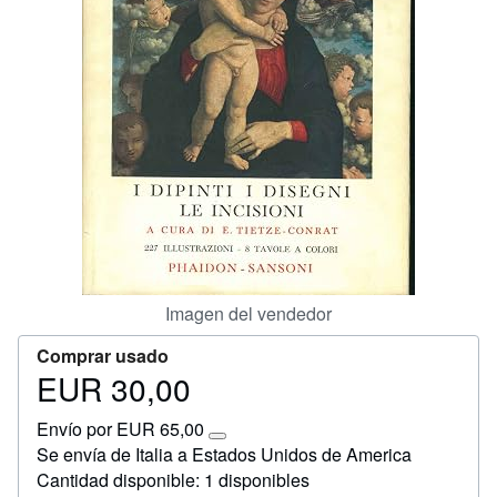
Ayuda
CERRAR
Imagen del vendedor
Comprar usado
EUR 30,00
Precio
EUR
Envío por EUR 65,00
30,00
Más
Se envía de Italia a Estados Unidos de America
información
Cantidad disponible: 1 disponibles
sobre
las