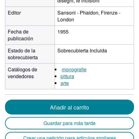
disegni, le incisioni
Editor
Sansoni - Phaidon, Firenze -
London
Fecha de
1955
publicación
Estado de la
Sobrecubierta Incluida
sobrecubierta
Catálogos de
monografie
vendedores
pittura
arte
Añadir al carrito
Guardar para más tarde
Crear una petición para artículos similares