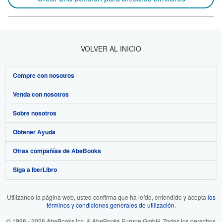
VOLVER AL INICIO
Compre con nosotros
Venda con nosotros
Búsqueda avanzada
Sobre nosotros
Colecciones
Comenzar a vender
Obtener Ayuda
Mi cuenta
Únase a nuestro programa de afiliados
Sobre IberLibro
Otras compañías de AbeBooks
Mis pedidos
Recomiende un vendedor
Medios
Preguntas frecuentes y guías
Siga a IberLibro
Ver carrito
Empleo
Atención al Cliente
AbeBooks.com
Política de Privacidad
AbeBooks.co.uk
Utilizando la página web, usted confirma que ha leído, entendido y acepta
los
términos y condiciones generales de utilización
.
Preferencias de cookies
AbeBooks.de
© 1996 - 2026 AbeBooks Inc. & AbeBooks Europe GmbH. Todos los derechos