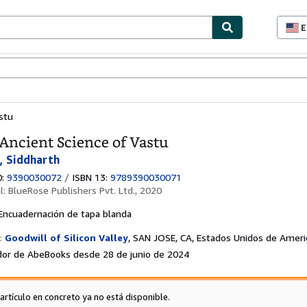
E
P
d
c
ionismo
Vendedores
Comenzar a vender
d
s
stu
Ancient Science of Vastu
, Siddharth
0:
9390030072
/
ISBN 13:
9789390030071
al:
BlueRose Publishers Pvt. Ltd., 2020
Encuadernación de tapa blanda
:
Goodwill of Silicon Valley
,
SAN JOSE, CA, Estados Unidos de Ameri
or de AbeBooks desde 28 de junio de 2024
 artículo en concreto ya no está disponible.