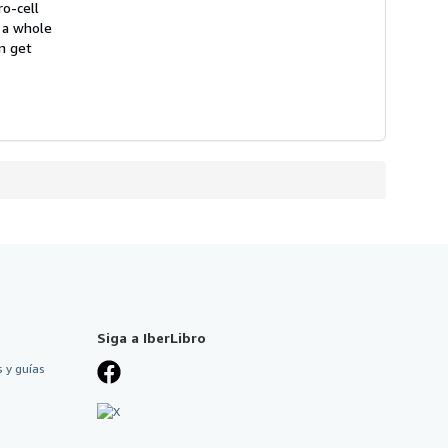
ro-cell
s a whole
n get
Siga a IberLibro
 y guías