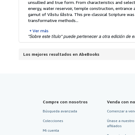
unsullied and true form. From characteristics and selecti
energy, water reservoir, temple construction, entrance an
gamut of Vāstu śāstra. This pre-classical Scripture wa
transformative methods...
Ver más
"Sobre este título" puede pertenecer a otra edición de es
Los mejores resultados en AbeBooks
Compre con nosotros
Venda con no
Búsqueda avanzada
Comenzar a ven
Colecciones
Únase a nuestro
afiliados
Mi cuenta