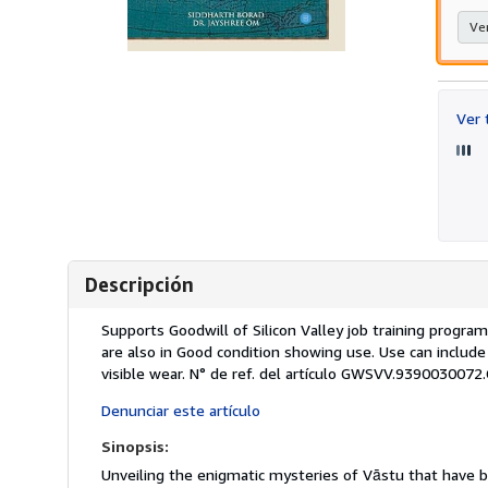
Ver
Ver
Descripción
Descripción:
Supports Goodwill of Silicon Valley job training progra
are also in Good condition showing use. Use can include
visible wear.
N° de ref. del artículo GWSVV.9390030072
Denunciar este artículo
Sinopsis:
Unveiling the enigmatic mysteries of Vāstu that have be