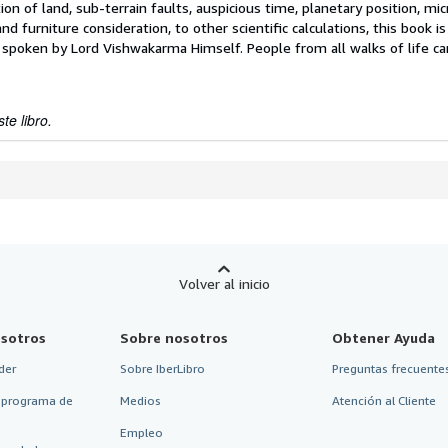
on of land, sub-terrain faults, auspicious time, planetary position, mic
d furniture consideration, to other scientific calculations, this book i
s spoken by Lord Vishwakarma Himself. People from all walks of life ca
te libro.
Volver al inicio
sotros
Sobre nosotros
Obtener Ayuda
der
Sobre IberLibro
Preguntas frecuentes
 programa de
Medios
Atención al Cliente
Empleo