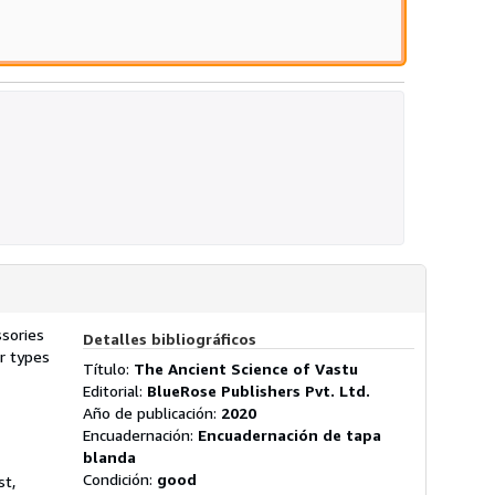
estrellas
ssories
Detalles bibliográficos
er types
Título:
The Ancient Science of Vastu
Editorial:
BlueRose Publishers Pvt. Ltd.
Año de publicación:
2020
Encuadernación:
Encuadernación de tapa
blanda
Condición:
good
st,