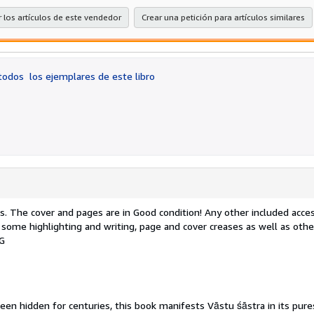
 los artículos de este vendedor
Crear una petición para artículos similares
 todos
los ejemplares de este libro
ms. The cover and pages are in Good condition! Any other included acce
 some highlighting and writing, page and cover creases as well as oth
.G
en hidden for centuries, this book manifests Vāstu śāstra in its pure