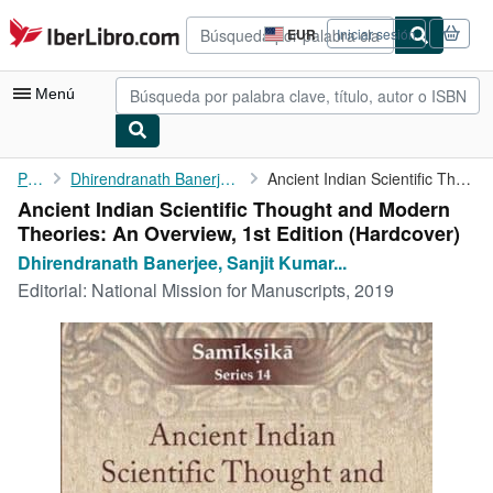
Pasar al contenido principal
IberLibro.com
EUR
Iniciar sesión
Preferencias
de
compra
Menú
del
sitio.
Mi cuenta
Portada
Dhirendranath Banerjee, Sanjit Kumar Sadhukhan
Ancient Indian Scientific Thought and Modern Theories: An ...
Ancient Indian Scientific Thought and Modern
Consultar mis pedidos
Theories: An Overview, 1st Edition (Hardcover)
Búsqueda avanzada
Dhirendranath Banerjee, Sanjit Kumar...
Editorial:
National Mission for Manuscripts, 2019
Colecciones
Libros antiguos
Arte y coleccionismo
Vendedores
Comenzar a vender
Ayuda