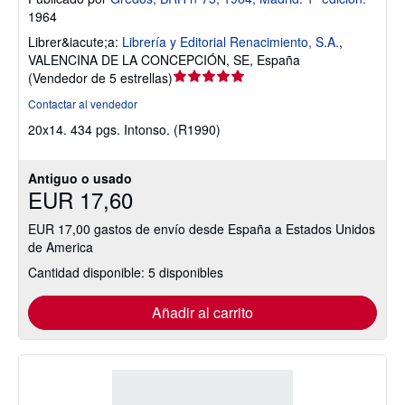
1964
Librer&iacute;a:
Librería y Editorial Renacimiento, S.A.
,
VALENCINA DE LA CONCEPCIÓN, SE, España
Calificación
(
Vendedor de 5 estrellas
)
del
Contactar al vendedor
vendedor:
20x14. 434 pgs. Intonso. (R1990)
5
de
5
Antiguo o usado
estrellas
EUR 17,60
EUR 17,00 gastos de envío desde España a Estados Unidos
de America
Cantidad disponible: 5 disponibles
Añadir al carrito