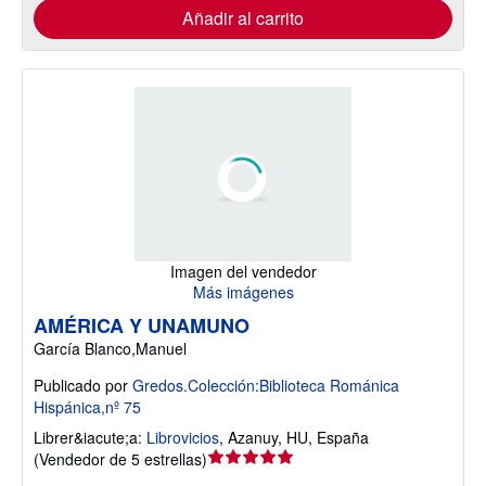
Añadir al carrito
Imagen del vendedor
Más imágenes
AMÉRICA Y UNAMUNO
García Blanco,Manuel
Publicado por
Gredos.Colección:Biblioteca Románica
Hispánica,nº 75
Librer&iacute;a:
Librovicios
,
Azanuy, HU, España
Calificación
(
Vendedor de 5 estrellas
)
del