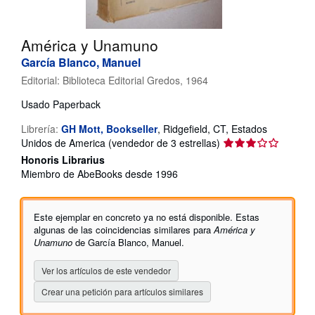
CERRAR
América y Unamuno
García Blanco, Manuel
Editorial:
Biblioteca Editorial Gredos, 1964
Usado
Paperback
Librería:
GH Mott, Bookseller
,
Ridgefield, CT, Estados
Calificación
Unidos de America
(vendedor de 3 estrellas)
del
Honoris Librarius
vendedor:
Miembro de AbeBooks desde 1996
3
de
5
Este ejemplar en concreto ya no está disponible. Estas
estrellas
algunas de las coincidencias similares para
América y
Unamuno
de García Blanco, Manuel.
Ver los artículos de este vendedor
Crear una petición para artículos similares