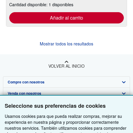
Cantidad disponible: 1 disponibles
Añadir al carrito
Mostrar todos los resultados
VOLVER AL INICIO
Compre con nosotros
Venda con nosotros
Búsqueda avanzada
Sobre nosotros
Seleccione sus preferencias de cookies
Colecciones
Comenzar a vender
Obtener Ayuda
Usamos cookies para que pueda realizar compras, mejorar su
Mi cuenta
Únase a nuestro programa de afiliados
Sobre IberLibro
experiencia en nuestra página y proporcionar correctamente
Otras compañías de AbeBooks
Mis pedidos
Recomiende un vendedor
Medios
Preguntas frecuentes y guías
nuestros servicios. También utilizamos cookies para comprender