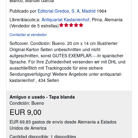
Blanco, Manuel Garcia
Publicado por
Editorial Gredos, S. A, Madrid
1964
Librer&iacute;a:
Antiquariat Kastanienhof
,
Pirna, Alemania
Calificación
(
Vendedor de 5 estrellas
)
del
Contactar al vendedor
vendedor:
Softcover.
Condición: Bueno.
20 cm x 14 cm Illustrierter
5
Original-Karton Seiten unbeschnitten und nicht
de
aufgeschnitten, sonst GUTES EXEMPLAR.---In spanischer
5
Sprache. Für Ihre Zufriedenheit versenden wir mit DHL und
estrellas
ausschließlich mit Trackingcode für eine sichere
Sendungsverfolgung! Weitere Angebote unter antiquariat-
kastanienhof , 434 Seiten
Antiguo o usado - Tapa blanda
Condición: Bueno
EUR 9,00
EUR 69,83 gastos de envío desde Alemania a Estados
Unidos de America
Cantidad disponible: 1 disponibles