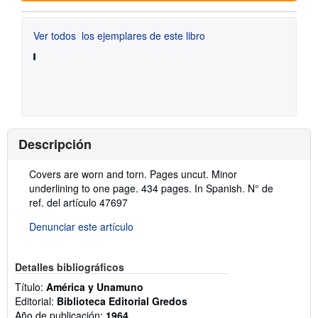
Ver todos
los ejemplares de este libro
Descripción
Descripción:
Covers are worn and torn. Pages uncut. Minor
underlining to one page. 434 pages. In Spanish.
N° de
ref. del artículo 47697
Denunciar este artículo
Detalles bibliográficos
Título:
América y Unamuno
Editorial:
Biblioteca Editorial Gredos
Año de publicación:
1964