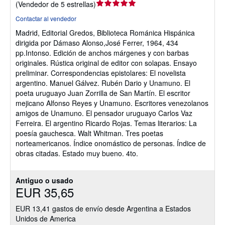
Calificación
(
Vendedor de 5 estrellas
)
del
Contactar al vendedor
vendedor:
Madrid, Editorial Gredos, Biblioteca Románica Hispánica
5
dirigida por Dámaso Alonso,José Ferrer, 1964, 434
de
pp.Intonso. Edición de anchos márgenes y con barbas
5
originales. Rústica original de editor con solapas. Ensayo
estrellas
preliminar. Correspondencias epistolares: El novelista
argentino. Manuel Gálvez. Rubén Dario y Unamuno. El
poeta uruguayo Juan Zorrilla de San Martín. El escritor
mejicano Alfonso Reyes y Unamuno. Escritores venezolanos
amigos de Unamuno. El pensador uruguayo Carlos Vaz
Ferreira. El argentino Ricardo Rojas. Temas literarios: La
poesía gauchesca. Walt Whitman. Tres poetas
norteamericanos. Índice onomástico de personas. Índice de
obras citadas. Estado muy bueno. 4to.
Antiguo o usado
EUR 35,65
EUR 13,41 gastos de envío desde Argentina a Estados
Unidos de America