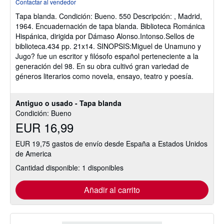
Contactar al vendedor
vendedor:
Tapa blanda.
Condición: Bueno.
550 Descripción: , Madrid,
5
1964. Encuadernación de tapa blanda. Biblioteca Románica
de
Hispánica, dirigida por Dámaso Alonso.Intonso.Sellos de
5
biblioteca.434 pp. 21x14. SINOPSIS:Miguel de Unamuno y
estrellas
Jugo? fue un escritor y filósofo español perteneciente a la
generación del 98. En su obra cultivó gran variedad de
géneros literarios como novela, ensayo, teatro y poesía.
Antiguo o usado - Tapa blanda
Condición: Bueno
EUR 16,99
EUR 19,75 gastos de envío desde España a Estados Unidos
de America
Cantidad disponible: 1 disponibles
Añadir al carrito