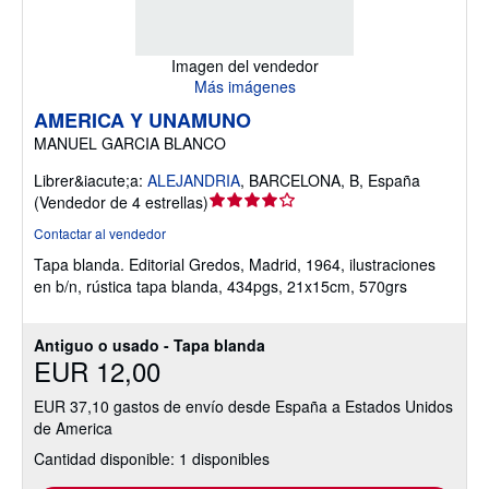
Imagen del vendedor
Más imágenes
AMERICA Y UNAMUNO
MANUEL GARCIA BLANCO
Librer&iacute;a:
ALEJANDRIA
,
BARCELONA, B, España
Calificación
(
Vendedor de 4 estrellas
)
del
Contactar al vendedor
vendedor:
Tapa blanda.
Editorial Gredos, Madrid, 1964, ilustraciones
4
en b/n, rústica tapa blanda, 434pgs, 21x15cm, 570grs
de
5
estrellas
Antiguo o usado - Tapa blanda
EUR 12,00
EUR 37,10 gastos de envío desde España a Estados Unidos
de America
Cantidad disponible: 1 disponibles