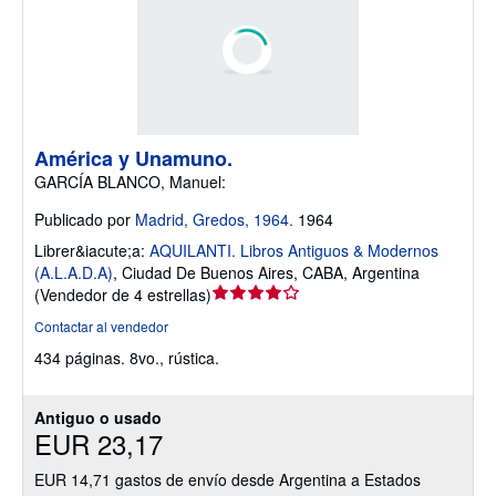
América y Unamuno.
GARCÍA BLANCO, Manuel:
Publicado por
Madrid, Gredos, 1964.
1964
Librer&iacute;a:
AQUILANTI. Libros Antiguos & Modernos
(A.L.A.D.A)
,
Ciudad De Buenos Aires, CABA, Argentina
Calificación
(
Vendedor de 4 estrellas
)
del
Contactar al vendedor
vendedor:
434 páginas. 8vo., rústica.
4
de
5
Antiguo o usado
estrellas
EUR 23,17
EUR 14,71 gastos de envío desde Argentina a Estados