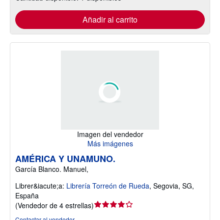
Añadir al carrito
Imagen del vendedor
Más imágenes
AMÉRICA Y UNAMUNO.
García Blanco. Manuel,
Librer&iacute;a:
Librería Torreón de Rueda
,
Segovia, SG,
España
Calificación
(
Vendedor de 4 estrellas
)
del
Contactar al vendedor