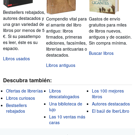
Bestsellers rebajados,
autores destacados y
Compendio vital para
Gastos de envío
una gran variedad de
el amante del libro
gratuitos para miles
libros por menos de 5
antiguo: libros
de libros nuevos,
€. Si su pasatiempo
firmados, primeras
antiguos y de ocasión.
es leer, éste es su
ediciones, facsímiles,
Sin compra mínima.
espacio.
librerías anticuarias o
Buscar libros
destacados.
Libros usados
Libros antiguos
Descubra también:
Ofertas de librerías
Libros
Los 100 mejores
descatalogados
libros
Libros curiosos
Una biblioteca de
Autores destacados
Bestsellers
lujo
rebajados
El baúl de IberLibro
Las 10 ventas más
caras