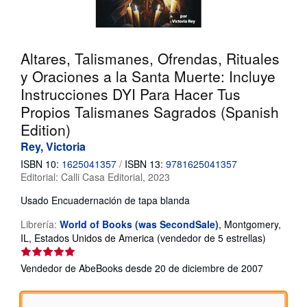
CERRAR
Altares, Talismanes, Ofrendas, Rituales
y Oraciones a la Santa Muerte: Incluye
Instrucciones DYI Para Hacer Tus
Propios Talismanes Sagrados (Spanish
Edition)
Rey, Victoria
ISBN 10:
1625041357
/
ISBN 13:
9781625041357
Editorial:
Calli Casa Editorial, 2023
Usado
Encuadernación de tapa blanda
Librería:
World of Books (was SecondSale)
,
Montgomery,
Calificaci
IL, Estados Unidos de America
(vendedor de 5 estrellas)
del
vendedor
Vendedor de AbeBooks desde 20 de diciembre de 2007
5
de
5