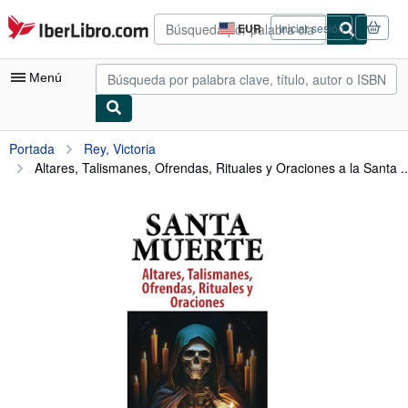
Pasar al contenido principal
IberLibro.com
EUR
Iniciar sesión
Preferencias
de
compra
Menú
del
sitio.
Mi cuenta
Portada
Rey, Victoria
Altares, Talismanes, Ofrendas, Rituales y Oraciones a la Santa ..
Consultar mis pedidos
Búsqueda avanzada
Colecciones
Libros antiguos
Arte y coleccionismo
Vendedores
Comenzar a vender
Ayuda