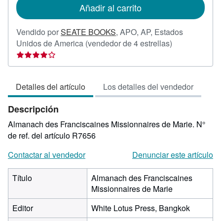
de
Añadir al carrito
envío
Vendido por
SEATE BOOKS
,
APO, AP, Estados
Calificación
Unidos de America
(vendedor de 4 estrellas)
del
vendedor:
4
Detalles del artículo
Los detalles del vendedor
de
5
Descripción
estrellas
Almanach des Franciscaines Missionnaires de Marie.
N°
de ref. del artículo R7656
Contactar al vendedor
Denunciar este artículo
Título
Almanach des Franciscaines
Missionnaires de Marie
Editor
White Lotus Press, Bangkok