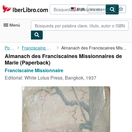
Pasar al contenido principal
IberLibro.com
EUR
Iniciar sesión
Preferencias
de
compra
Menú
del
sitio.
Mi cuenta
Portada
Franciscaine Missionnaire
Almanach des Franciscaines Missionnaires de Marie
Almanach des Franciscaines Missionnaires de
Consultar mis pedidos
Marie (Paperback)
Búsqueda avanzada
Franciscaine Missionnaire
Editorial:
White Lotus Press, Bangkok, 1937
Colecciones
Libros antiguos
Arte y coleccionismo
Vendedores
Comenzar a vender
Ayuda