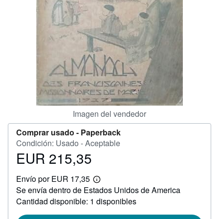
CERRAR
Imagen del vendedor
Comprar usado -
Paperback
Condición: Usado - Aceptable
EUR 215,35
Precio
EUR
Envío por EUR 17,35
215,35
Más
Se envía dentro de Estados Unidos de America
información
sobre
Cantidad disponible: 1 disponibles
las
tarifas