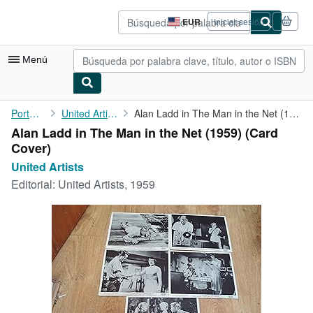
Pasar al contenido principal
IberLibro.com
EUR
Iniciar sesión
Preferencias
de
compra
Menú
del
sitio.
Mi cuenta
Portada
United Artists
Alan Ladd in The Man in the Net (1959)
Alan Ladd in The Man in the Net (1959) (Card
Consultar mis pedidos
Cover)
Búsqueda avanzada
United Artists
Editorial:
United Artists, 1959
Colecciones
Libros antiguos
Arte y coleccionismo
Vendedores
Comenzar a vender
Ayuda