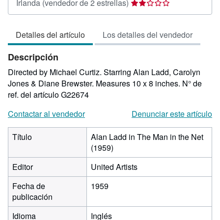
Calificación
Irlanda
(vendedor de 2 estrellas)
del
vendedor:
Detalles del artículo
Los detalles del vendedor
2
de
Descripción
5
estrellas
Directed by Michael Curtiz. Starring Alan Ladd, Carolyn
Jones & Diane Brewster. Measures 10 x 8 inches.
N° de
ref. del artículo G22674
Contactar al vendedor
Denunciar este artículo
Título
Alan Ladd in The Man in the Net
(1959)
Editor
United Artists
Fecha de
1959
publicación
Idioma
Inglés