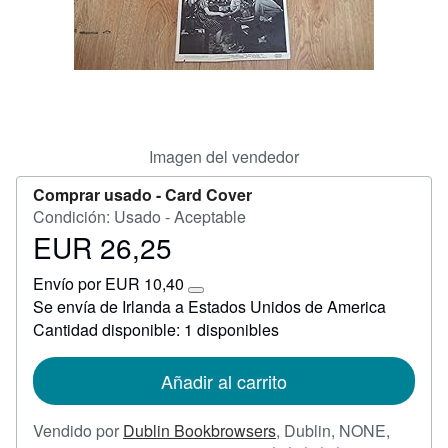
CERRAR
Imagen del vendedor
Comprar usado -
Card Cover
Condición: Usado - Aceptable
EUR 26,25
Precio
EUR
Envío por EUR 10,40
26,25
Más
Se envía de Irlanda a Estados Unidos de America
información
Cantidad disponible: 1 disponibles
sobre
las
tarifas
de
Añadir al carrito
envío
Vendido por
Dublin Bookbrowsers
,
Dublin, NONE,