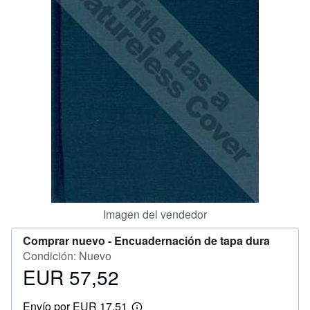
CERRAR
Imagen del vendedor
Comprar nuevo -
Encuadernación de tapa dura
Condición: Nuevo
EUR 57,52
Precio
EUR
Envío por EUR 17,51
57,52