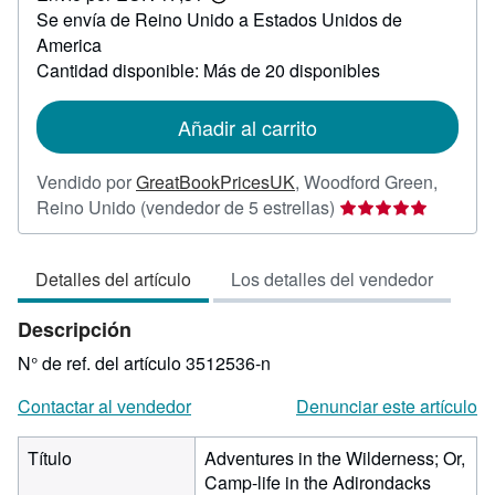
Más
Se envía de Reino Unido a Estados Unidos de
información
sobre
America
las
Cantidad disponible: Más de 20 disponibles
tarifas
de
envío
Añadir al carrito
Vendido por
GreatBookPricesUK
,
Woodford Green,
Calificación
Reino Unido
(vendedor de 5 estrellas)
del
vendedor:
Detalles del artículo
Los detalles del vendedor
5
de
Descripción
5
estrellas
N° de ref. del artículo 3512536-n
Contactar al vendedor
Denunciar este artículo
Título
Adventures in the Wilderness; Or,
Camp-life in the Adirondacks