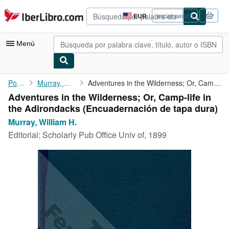
Pasar al contenido principal
IberLibro.com
EUR
Iniciar sesión
Preferencias
de
compra
Menú
del
sitio.
Mi cuenta
Portada
Murray, William H.
Adventures in the Wilderness; Or, Camp-life in the Adirondacks
Adventures in the Wilderness; Or, Camp-life in
Consultar mis pedidos
the Adirondacks (Encuadernación de tapa dura)
Búsqueda avanzada
Murray, William H.
Editorial:
Scholarly Pub Office Univ of, 1899
Colecciones
Libros antiguos
Arte y coleccionismo
Vendedores
Comenzar a vender
Ayuda