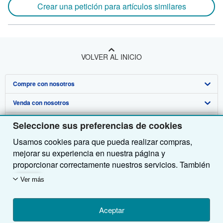
Crear una petición para artículos similares
VOLVER AL INICIO
Compre con nosotros
Venda con nosotros
Búsqueda avanzada
Sobre nosotros
Colecciones
Comenzar a vender
Seleccione sus preferencias de cookies
Usamos cookies para que pueda realizar compras,
Obtener Ayuda
Mi cuenta
Únase a nuestro programa de afiliados
Sobre IberLibro
mejorar su experiencia en nuestra página y
Otras compañías de AbeBooks
Mis pedidos
Recomiende un vendedor
Medios
Preguntas frecuentes y guías
proporcionar correctamente nuestros servicios. También
utilizamos cookies para comprender el modo en que los
Siga a IberLibro
Ver carrito
Empleo
Atención al Cliente
AbeBooks.com
Ver más
clientes utilizan nuestros servicios (por ejemplo,
midiendo las visitas al sitio) y así poder realizar
Política de Privacidad
AbeBooks.co.uk
mejoras. Si está de acuerdo, también utilizaremos
Aceptar
Preferencias de cookies
AbeBooks.de
cookies de terceros para mostrar contenido relevante