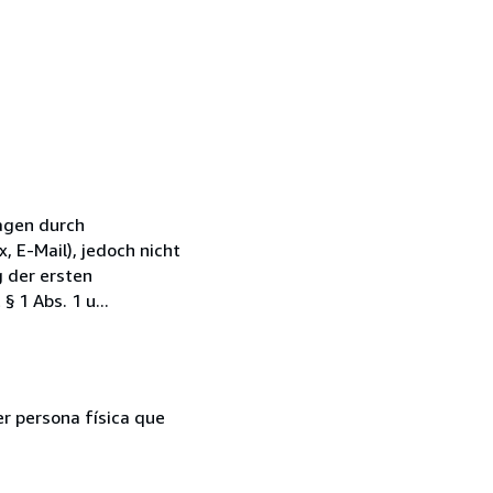
agen durch
, E-Mail), jedoch nicht
 der ersten
 1 Abs. 1 u...
er persona física que