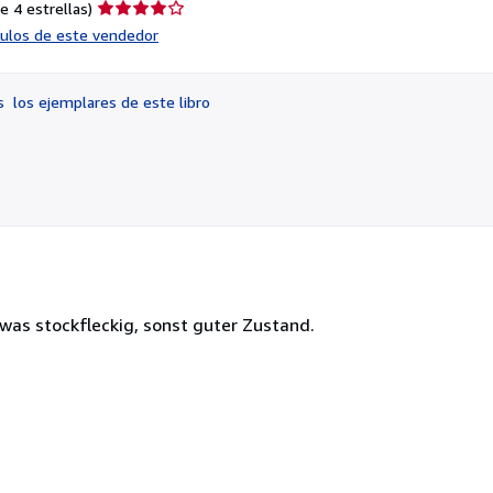
Calificación
e 4 estrellas)
del
ículos de este vendedor
vendedor:
4
de
os
los ejemplares de este libro
5
estrellas
twas stockfleckig, sonst guter Zustand.