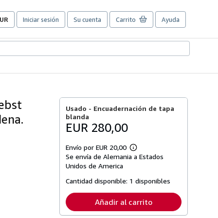
UR
Iniciar sesión
Su cuenta
Carrito
Ayuda
referencias
e
ompra
el
itio.
ebst
Usado -
Encuadernación de tapa
dena.
blanda
EUR 280,00
Envío por EUR 20,00
Más
Se envía de Alemania a Estados
información
sobre
Unidos de America
las
tarifas
Cantidad disponible:
1 disponibles
de
envío
Añadir al carrito