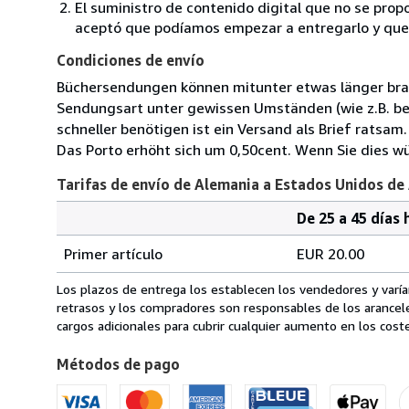
El suministro de contenido digital que no se propo
aceptó que podíamos empezar a entregarlo y que n
Condiciones de envío
Büchersendungen können mitunter etwas länger bra
Sendungsart unter gewissen Umständen (wie z.B. 
schneller benötigen ist ein Versand als Brief ratsam.
Das Porto erhöht sich um 0,50cent. Wenn Sie dies wü
Tarifas de envío de Alemania a Estados Unidos de
De 25 a 45 días 
Cantidad
Tarifas
del
Primer artículo
EUR 20.00
pedido
de
envío
Los plazos de entrega los establecen los vendedores y varían
de
retrasos y los compradores son responsables de los arancel
Alemania
cargos adicionales para cubrir cualquier aumento en los coste
a
Métodos de pago
Estados
Unidos
de