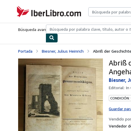
Pasar al contenido principal
IberLibro.com
Búsqueda avanzada
Colecciones
Libros antiguos
Arte y colecc
Portada
Biesner, Julius Heinrich
Abriß der Geschicht
Abriß 
Angeha
Biesner, J
Editorial:
In
CONDICIÓN:
Guardar par
Vendido po
Vendedor d