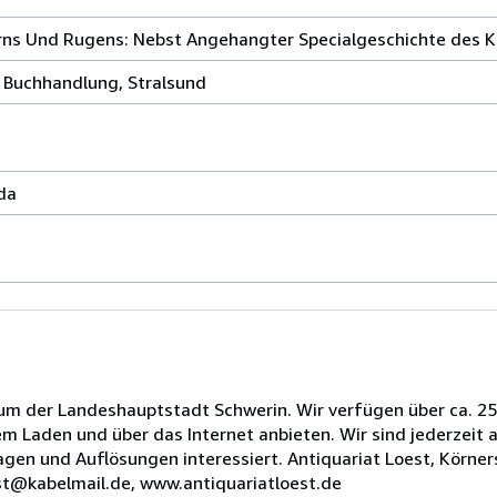
ns Und Rugens: Nebst Angehangter Specialgeschichte des Kl
n Buchhandlung, Stralsund
da
um der Landeshauptstadt Schwerin. Wir verfügen über ca. 25.0
rem Laden und über das Internet anbieten. Wir sind jederzeit
agen und Auflösungen interessiert. Antiquariat Loest, Körner
est@kabelmail.de, www.antiquariatloest.de