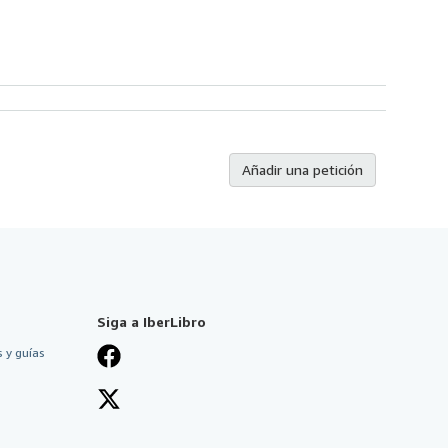
Añadir una petición
Siga a IberLibro
 y guías