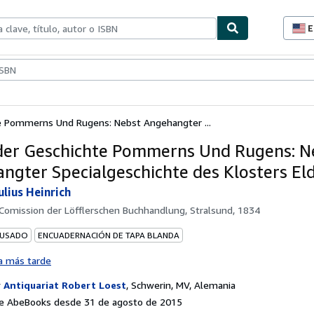
E
P
d
c
ionismo
Vendedores
Comenzar a vender
d
s
e Pommerns Und Rugens: Nebst Angehangter ...
der Geschichte Pommerns Und Rugens: N
ngter Specialgeschichte des Klosters El
ulius Heinrich
 Comission der Löfflerschen Buchhandlung, Stralsund, 1834
 USADO
ENCUADERNACIÓN DE TAPA BLANDA
a más tarde
r
Antiquariat Robert Loest
,
Schwerin, MV, Alemania
e AbeBooks desde 31 de agosto de 2015