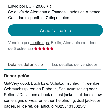
EUR
Envío por EUR 20,00
5,49
Más
Se envía de Alemania a Estados Unidos de America
información
sobre
Cantidad disponible: 7 disponibles
las
tarifas
de
Añadir al carrito
envío
Vendido por
medimops
,
Berlin, Alemania
(vendedor
Calificación
de 5 estrellas)
del
vendedor:
Detalles del artículo
Los detalles del vendedor
5
de
Descripción
5
estrellas
Gut/Very good: Buch bzw. Schutzumschlag mit wenigen
Gebrauchsspuren an Einband, Schutzumschlag oder
Seiten. / Describes a book or dust jacket that does show
some signs of wear on either the binding, dust jacket or
pages.
N° de ref. del artículo M02384315625-V