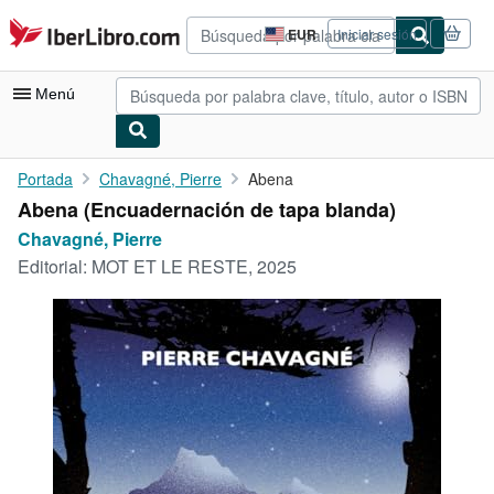
Pasar al contenido principal
IberLibro.com
EUR
Iniciar sesión
Preferencias
de
compra
Menú
del
sitio.
Mi cuenta
Portada
Chavagné, Pierre
Abena
Abena (Encuadernación de tapa blanda)
Consultar mis pedidos
Chavagné, Pierre
Búsqueda avanzada
Editorial:
MOT ET LE RESTE, 2025
Colecciones
Libros antiguos
Arte y coleccionismo
Vendedores
Comenzar a vender
Ayuda