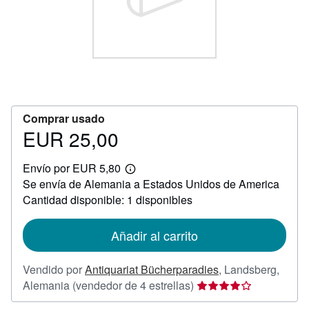
CERRAR
Comprar usado
EUR 25,00
Precio
EUR
Envío por EUR 5,80
25,00
Más
Se envía de Alemania a Estados Unidos de America
información
sobre
Cantidad disponible: 1 disponibles
las
tarifas
de
Añadir al carrito
envío
Vendido por
Antiquariat Bücherparadies
,
Landsberg,
Calificación
Alemania
(vendedor de 4 estrellas)
del