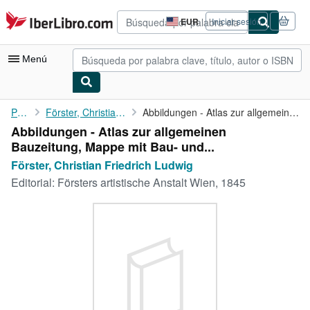
Pasar al contenido principal
IberLibro.com
EUR
Iniciar sesión
Preferencias
de
compra
Menú
del
sitio.
Mi cuenta
Portada
Förster, Christian Friedrich Ludwig
Abbildungen - Atlas zur allgemeinen Bauzeitung, Mappe mit Bau- ...
Abbildungen - Atlas zur allgemeinen
Consultar mis pedidos
Bauzeitung, Mappe mit Bau- und...
Búsqueda avanzada
Förster, Christian Friedrich Ludwig
Editorial:
Försters artistische Anstalt Wien, 1845
Colecciones
Libros antiguos
Arte y coleccionismo
Vendedores
Comenzar a vender
Ayuda