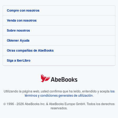
Compre con nosotros
Venda con nosotros
Búsqueda avanzada
Sobre nosotros
Colecciones
Comenzar a vender
Obtener Ayuda
Mi cuenta
Únase a nuestro programa de afiliados
Sobre IberLibro
Otras compañías de AbeBooks
Mis pedidos
Recomiende un vendedor
Medios
Preguntas frecuentes y guías
Siga a IberLibro
Ver carrito
Empleo
Atención al Cliente
AbeBooks.com
Política de Privacidad
AbeBooks.co.uk
Preferencias de cookies
AbeBooks.de
Aviso de cookies
AbeBooks.fr
Utilizando la página web, usted confirma que ha leído, entendido y acepta
los
términos y condiciones generales de utilización
.
Accesibilidad
AbeBooks.it
© 1996 - 2026 AbeBooks Inc. & AbeBooks Europe GmbH. Todos los derechos
reservados.
AbeBooks Aus/NZ