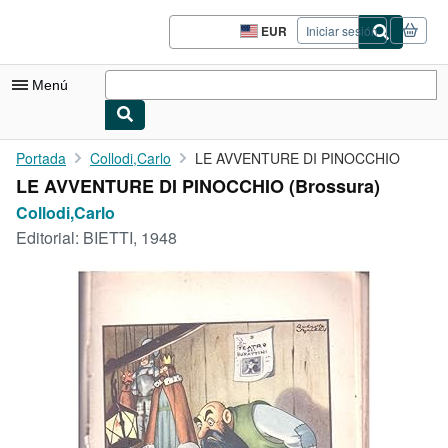
Pasar al contenido principal
IberLibro.com
EUR
Iniciar sesión
Preferencias
de
compra
Menú
del
sitio.
Mi cuenta
Portada
Collodi,Carlo
LE AVVENTURE DI PINOCCHIO
LE AVVENTURE DI PINOCCHIO (Brossura)
Consultar mis pedidos
Collodi,Carlo
Cerrar sesión
Editorial:
BIETTI, 1948
Búsqueda avanzada
Colecciones
Libros antiguos
Arte y coleccionismo
Vendedores
Comenzar a vender