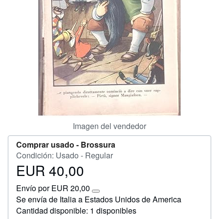
Ayuda
CERRAR
Imagen del vendedor
Comprar usado -
Brossura
Condición: Usado - Regular
EUR 40,00
Precio
EUR
Envío por EUR 20,00
40,00
Más
Se envía de Italia a Estados Unidos de America
información
Cantidad disponible: 1 disponibles
sobre
las