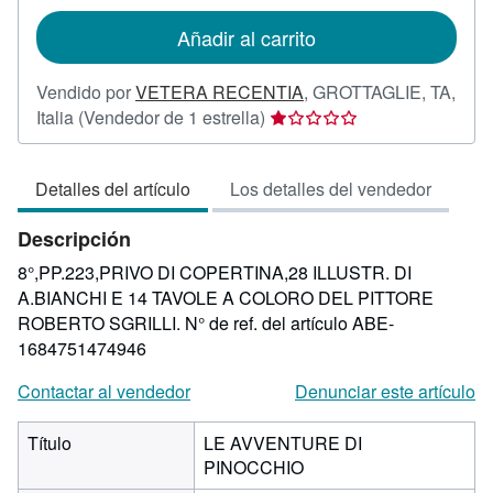
tarifas
de
Añadir al carrito
envío
Vendido por
VETERA RECENTIA
,
GROTTAGLIE, TA,
Calificación
Italia
(Vendedor de 1 estrella)
del
vendedor:
Detalles del artículo
Los detalles del vendedor
1
de
Descripción
5
estrellas
8°,PP.223,PRIVO DI COPERTINA,28 ILLUSTR. DI
A.BIANCHI E 14 TAVOLE A COLORO DEL PITTORE
ROBERTO SGRILLI.
N° de ref. del artículo ABE-
1684751474946
Contactar al vendedor
Denunciar este artículo
Título
LE AVVENTURE DI
PINOCCHIO