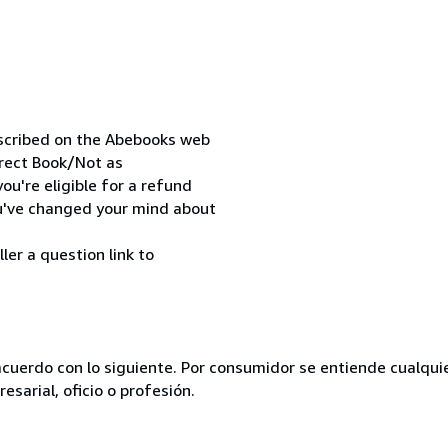
escribed on the Abebooks web
orrect Book/Not as
ou're eligible for a refund
ou've changed your mind about
ler a question link to
acuerdo con lo siguiente. Por consumidor se entiende cualqui
esarial, oficio o profesión.