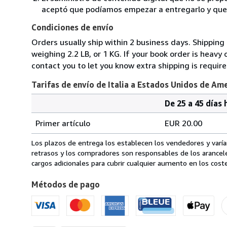
aceptó que podíamos empezar a entregarlo y que n
Condiciones de envío
Orders usually ship within 2 business days. Shipping
weighing 2.2 LB, or 1 KG. If your book order is heavy
contact you to let you know extra shipping is require
Tarifas de envío de Italia a Estados Unidos de Am
De 25 a 45 días 
Cantidad
Tarifas
del
Primer artículo
EUR 20.00
pedido
de
envío
Los plazos de entrega los establecen los vendedores y varían
de
retrasos y los compradores son responsables de los arancel
Italia
cargos adicionales para cubrir cualquier aumento en los coste
a
Métodos de pago
Estados
Unidos
de
America