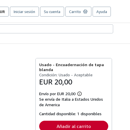
UR
Iniciar sesión
Su cuenta
Carrito
Ayuda
referencias
e
ompra
el
itio.
Usado -
Encuadernación de tapa
blanda
Condición: Usado - Aceptable
EUR 20,00
Envío por EUR 20,00
Más
Se envía de Italia a Estados Unidos
información
sobre
de America
las
tarifas
Cantidad disponible:
1 disponibles
de
envío
Añadir al carrito