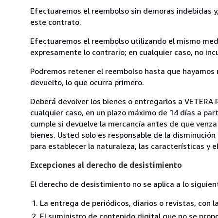
Efectuaremos el reembolso sin demoras indebidas y, 
este contrato.
Efectuaremos el reembolso utilizando el mismo medio
expresamente lo contrario; en cualquier caso, no in
Podremos retener el reembolso hasta que hayamos re
devuelto, lo que ocurra primero.
Deberá devolver los bienes o entregarlos a VETERA R
cualquier caso, en un plazo máximo de 14 días a part
cumple si devuelve la mercancía antes de que venza 
bienes. Usted solo es responsable de la disminución 
para establecer la naturaleza, las características y 
Excepciones al derecho de desistimiento
El derecho de desistimiento no se aplica a lo siguien
La entrega de periódicos, diarios o revistas, con l
El suministro de contenido digital que no se propo