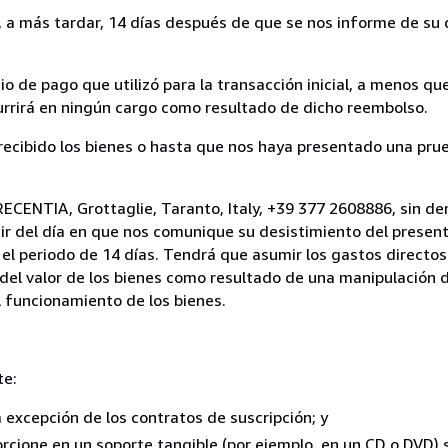
a más tardar, 14 días después de que se nos informe de su d
 de pago que utilizó para la transacción inicial, a menos q
currirá en ningún cargo como resultado de dicho reembolso.
cibido los bienes o hasta que nos haya presentado una prue
ECENTIA, Grottaglie, Taranto, Italy, +39 377 2608886, sin de
ir del día en que nos comunique su desistimiento del present
el periodo de 14 días. Tendrá que asumir los gastos directos
del valor de los bienes como resultado de una manipulación d
el funcionamiento de los bienes.
te:
a excepción de los contratos de suscripción; y
rcione en un soporte tangible (por ejemplo, en un CD o DVD) si