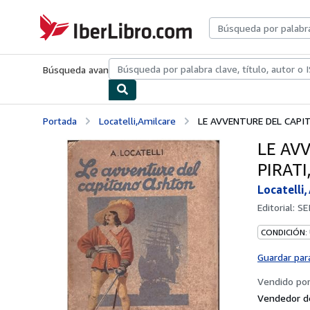
Pasar al contenido principal
IberLibro.com
Búsqueda avanzada
Colecciones
Libros antiguos
Arte y colecc
Portada
Locatelli,Amilcare
LE AVVENTURE DEL CAPI
LE AV
PIRATI
Locatelli
Editorial:
SE
CONDICIÓN:
Guardar par
Vendido po
Vendedor d