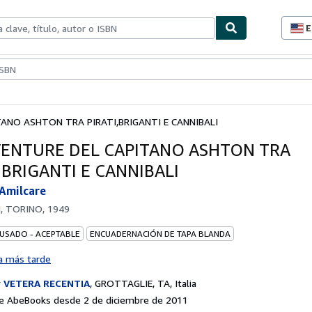
E
P
d
c
ionismo
Vendedores
Comenzar a vender
d
s
TANO ASHTON TRA PIRATI,BRIGANTI E CANNIBALI
VENTURE DEL CAPITANO ASHTON TRA
,BRIGANTI E CANNIBALI
,Amilcare
I, TORINO, 1949
 USADO - ACEPTABLE
ENCUADERNACIÓN DE TAPA BLANDA
a más tarde
r
VETERA RECENTIA
,
GROTTAGLIE, TA, Italia
e AbeBooks desde 2 de diciembre de 2011