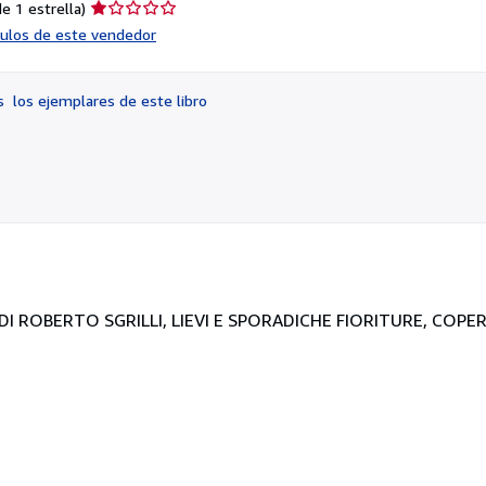
Calificación
e 1 estrella)
del
ículos de este vendedor
vendedor:
1
de
os
los ejemplares de este libro
5
estrellas
I DI ROBERTO SGRILLI, LIEVI E SPORADICHE FIORITURE, COPE