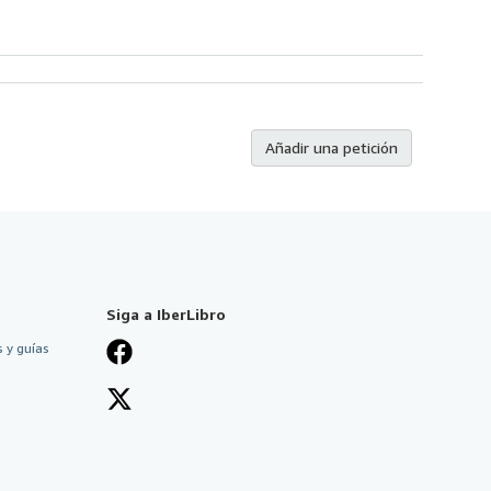
Añadir una petición
Siga a IberLibro
 y guías