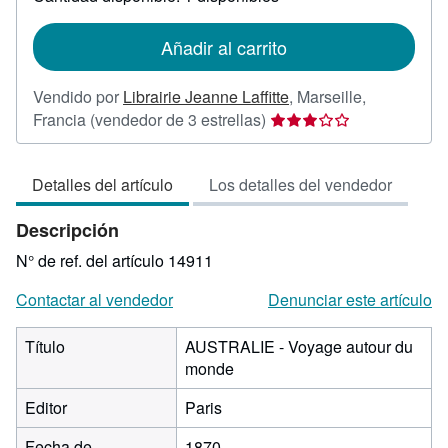
las
tarifas
de
Añadir al carrito
envío
Vendido por
Librairie Jeanne Laffitte
,
Marseille,
Calificación
Francia
(vendedor de 3 estrellas)
del
vendedor:
Detalles del artículo
Los detalles del vendedor
3
de
Descripción
5
estrellas
N° de ref. del artículo 14911
Contactar al vendedor
Denunciar este artículo
Título
AUSTRALIE - Voyage autour du
monde
Editor
Paris
Fecha de
1870