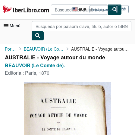
Pasar al contenido principal
IberLibro.com
EUR
Iniciar sesión
Preferencias
de
compra
Menú
del
sitio.
Mi cuenta
Portada
BEAUVOIR (Le Comte de).
AUSTRALIE - Voyage autour du monde
AUSTRALIE - Voyage autour du monde
Consultar mis pedidos
BEAUVOIR (Le Comte de).
Búsqueda avanzada
Editorial:
Paris, 1870
Colecciones
Libros antiguos
Arte y coleccionismo
Vendedores
Comenzar a vender
Ayuda