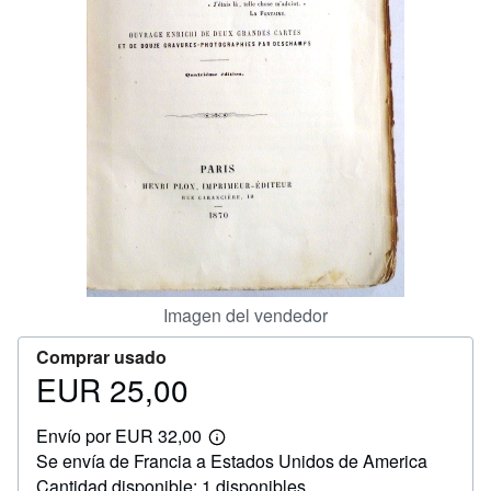
CERRAR
Imagen del vendedor
Comprar usado
EUR 25,00
Precio
EUR
Envío por EUR 32,00
25,00
Más
Se envía de Francia a Estados Unidos de America
información
sobre
Cantidad disponible: 1 disponibles