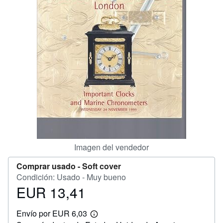
CERRAR
Imagen del vendedor
Comprar usado -
Soft cover
Condición: Usado - Muy bueno
EUR 13,41
Precio
EUR
Envío por EUR 6,03
13,41
Más