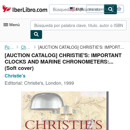
Pasar al contenido principal
IberLibro.com
EUR
Iniciar sesión
Preferencias
de
compra
Menú
del
sitio.
Mi cuenta
Portada
Christie's
[AUCTION CATALOG] CHRISTIE'S: IMPORTANT CLOCKS AND MARINE ...
[AUCTION CATALOG] CHRISTIE'S: IMPORTANT
Consultar mis pedidos
CLOCKS AND MARINE CHRONOMETERS:...
Búsqueda avanzada
(Soft cover)
Christie's
Colecciones
Editorial:
Christie's, London, 1999
Libros antiguos
Arte y coleccionismo
Vendedores
Comenzar a vender
Ayuda