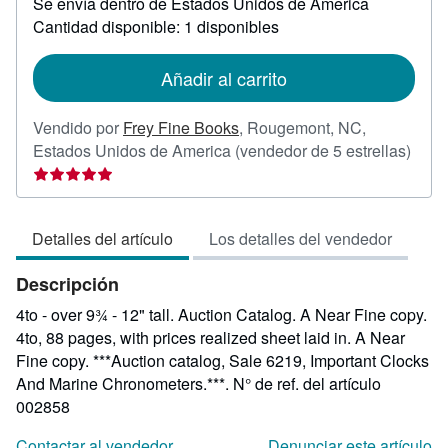
Se envía dentro de Estados Unidos de America
información
sobre
Cantidad disponible: 1 disponibles
las
tarifas
de
Añadir al carrito
envío
Vendido por
Frey Fine Books
,
Rougemont, NC,
Calif
Estados Unidos de America
(vendedor de 5 estrellas)
del
vend
5
Detalles del artículo
Los detalles del vendedor
de
5
Descripción
estre
4to - over 9¾ - 12" tall. Auction Catalog. A Near Fine copy.
4to, 88 pages, with prices realized sheet laid in. A Near
Fine copy. ***Auction catalog, Sale 6219, Important Clocks
And Marine Chronometers.***.
N° de ref. del artículo
002858
Contactar al vendedor
Denunciar este artículo