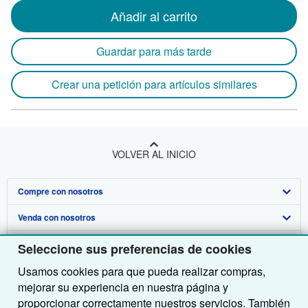
Añadir al carrito
Guardar para más tarde
Crear una petición para artículos similares
VOLVER AL INICIO
Compre con nosotros
Venda con nosotros
Búsqueda avanzada
Sobre nosotros
Colecciones
Comenzar a vender
Seleccione sus preferencias de cookies
Usamos cookies para que pueda realizar compras,
Obtener Ayuda
Mi cuenta
Únase a nuestro programa de afiliados
Sobre IberLibro
mejorar su experiencia en nuestra página y
Otras compañías de AbeBooks
Mis pedidos
Recomiende un vendedor
Medios
Preguntas frecuentes y guías
proporcionar correctamente nuestros servicios. También