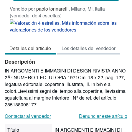
Vendido por
paolo tonnarelli
,
Milano, MI, Italia
Calificación
(vendedor de 4 estrellas)
del
vendedor:
4
de
Detalles del artículo
Los detalles del vendedor
5
estrellas
Descripción
IN ARGOMENTI E IMMAGINI DI DESIGN RIVISTA ANNO
2Â° NUMERO 1 ED. UTOPIA 1971Cm. 18 x 22, pag. 127,
legatura editoriale, copertina illustrata, ill. in b/n e a
colori.Lievissimi segni del tempo alla copertina, lievissima
sgualcitura al margine inferiore .
N° de ref. del artículo
285188008177
Contactar al vendedor
Denunciar este artículo
Título
IN ARGOMENTI E IMMAGINI DI