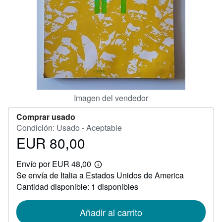
CERRAR
Imagen del vendedor
Comprar usado
Condición: Usado - Aceptable
EUR 80,00
Precio
EUR
Envío por EUR 48,00
80,00
Más
Se envía de Italia a Estados Unidos de America
información
sobre
Cantidad disponible: 1 disponibles
las
tarifas
de
Añadir al carrito
envío