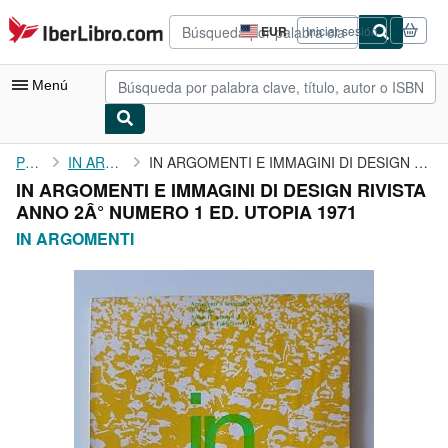
Pasar al contenido principal
IberLibro.com
EUR
Iniciar sesión
Preferencias
de
compra
Menú
del
sitio.
Mi cuenta
Portada
IN ARGOMENTI
IN ARGOMENTI E IMMAGINI DI DESIGN RIVISTA ANNO 2Â° NUMERO 1 ED. ...
IN ARGOMENTI E IMMAGINI DI DESIGN RIVISTA
Consultar mis pedidos
ANNO 2Â° NUMERO 1 ED. UTOPIA 1971
Búsqueda avanzada
IN ARGOMENTI
Colecciones
Libros antiguos
Arte y coleccionismo
Vendedores
Comenzar a vender
Ayuda