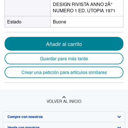
DESIGN RIVISTA ANNO 2Â°
NUMERO 1 ED. UTOPIA 1971
Estado
Buone
Añadir al carrito
Guardar para más tarde
Crear una petición para artículos similares
VOLVER AL INICIO
Compre con nosotros
Venda con nosotros
Búsqueda avanzada