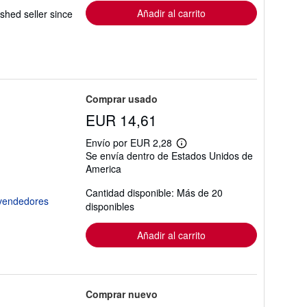
Añadir al carrito
hed seller since
Comprar usado
EUR 14,61
Envío por EUR 2,28
Más
Se envía dentro de Estados Unidos de
información
America
sobre
las
tarifas
Cantidad disponible: Más de 20
de
disponibles
envío
Añadir al carrito
Comprar nuevo