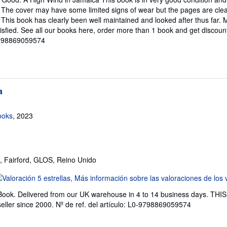
endedor:
. The cover may have some limited signs of wear but the pages are clea
his book has clearly been well maintained and looked after thus far.
e
tisfied. See all our books here, order more than 1 book and get discoun
-9798869059574
trellas
a
ooks
, 2023
, Fairford, GLOS, Reino Unido
lificación
l
Book. Delivered from our UK warehouse in 4 to 14 business days. T
endedor:
ller since 2000.
Nº de ref. del artículo: L0-9798869059574
e