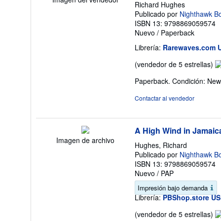
Richard Hughes
Publicado por
Nighthawk B
ISBN 13: 9798869059574
Nuevo
/
Paperback
Librería:
Rarewaves.com 
Ca
(vendedor de 5 estrellas)
de
Paperback. Condición: New
v
5
Contactar al vendedor
d
5
es
A High Wind in Jamaic
Imagen de archivo
Hughes, Richard
Publicado por
Nighthawk B
ISBN 13: 9798869059574
Nuevo
/
PAP
Impresión bajo demanda
Librería:
PBShop.store US
Ca
(vendedor de 5 estrellas)