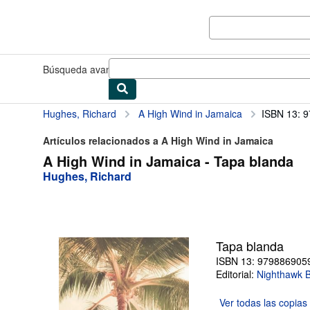
Pasar al contenido principal
IberLibro.com
Búsqueda avanzada
Colecciones
Libros antiguos
Arte y colec
Hughes, Richard
A High Wind in Jamaica
ISBN 13: 
Artículos relacionados a A High Wind in Jamaica
A High Wind in Jamaica - Tapa blanda
Hughes, Richard
Tapa blanda
ISBN 13: 979886905
Editorial:
Nighthawk 
Ver todas las
copias