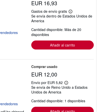
EUR 16,93
Gastos de envío gratis
Más
Se envía dentro de Estados Unidos de
información
America
sobre
las
tarifas
Cantidad disponible: Más de 20
de
disponibles
envío
Añadir al carrito
Comprar usado
EUR 12,00
Envío por EUR 5,82
Más
Se envía de Reino Unido a Estados
información
Unidos de America
sobre
las
tarifas
Cantidad disponible: 1 disponibles
de
envío
Añadir al carrito
will be shipped