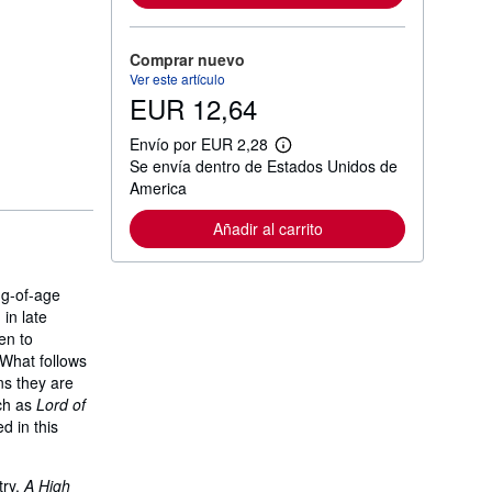
o
r
m
Comprar nuevo
a
c
Ver este artículo
i
EUR 12,64
ó
n
Envío por EUR 2,28
s
M
o
Se envía dentro de Estados Unidos de
á
b
s
America
r
i
e
n
l
Añadir al carrito
f
a
o
s
r
t
m
a
ng-of-age
a
r
 in late
c
i
i
en to
f
ó
a
 What follows
n
s
ons they are
s
d
o
uch as
Lord of
e
b
e
d in this
r
n
e
v
l
í
a
try.
A High
o