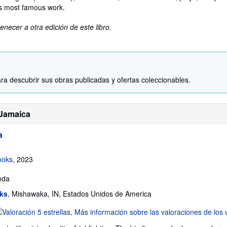
is most famous work.
enecer a otra edición de este libro.
ra descubrir sus obras publicadas y ofertas coleccionables.
 Jamaica
a
ooks
, 2023
nda
oks
, Mishawaka, IN, Estados Unidos de America
lificación
l