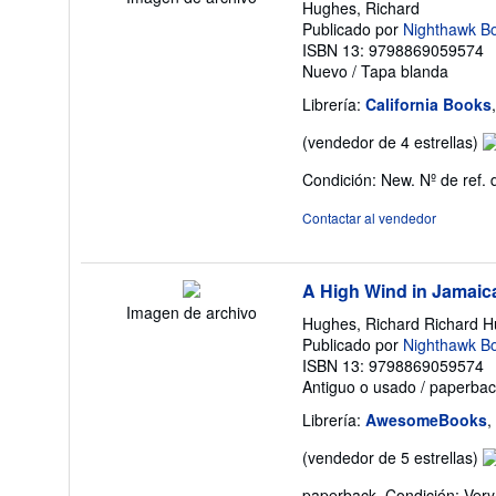
Hughes, Richard
Publicado por
Nighthawk B
ISBN 13: 9798869059574
Nuevo
/
Tapa blanda
Librería:
California Books
Ca
(vendedor de 4 estrellas)
de
Condición: New.
Nº de ref.
v
4
Contactar al vendedor
d
5
es
A High Wind in Jamaic
Imagen de archivo
Hughes, Richard Richard H
Publicado por
Nighthawk B
ISBN 13: 9798869059574
Antiguo o usado
/
paperbac
Librería:
AwesomeBooks
,
Ca
(vendedor de 5 estrellas)
de
paperback. Condición: Very 