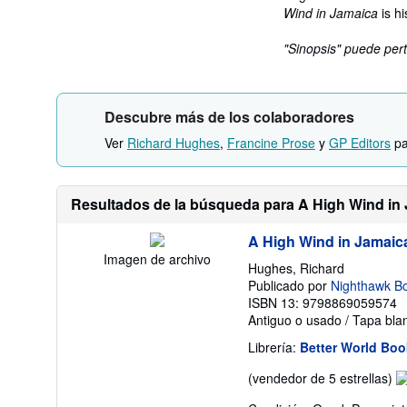
Wind in Jamaica
is h
"Sinopsis" puede pert
Descubre más de los colaboradores
Ver
Richard Hughes
,
Francine Prose
y
GP Editors
pa
Resultados de la búsqueda para A High Wind in
A High Wind in Jamaic
Imagen de archivo
Hughes, Richard
Publicado por
Nighthawk B
ISBN 13: 9798869059574
Antiguo o usado
/
Tapa bla
Librería:
Better World Bo
Ca
(vendedor de 5 estrellas)
de