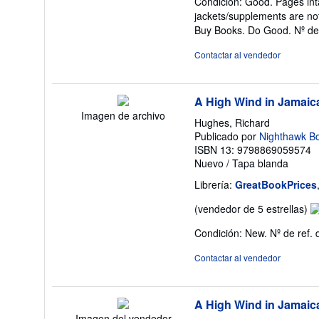
Condición: Good. Pages inta
v
jackets/supplements are not
5
Buy Books. Do Good.
Nº de
d
5
Contactar al vendedor
es
A High Wind in Jamaic
Imagen de archivo
Hughes, Richard
Publicado por
Nighthawk B
ISBN 13: 9798869059574
Nuevo
/
Tapa blanda
Librería:
GreatBookPrices
Ca
(vendedor de 5 estrellas)
de
Condición: New.
Nº de ref. 
v
5
Contactar al vendedor
d
5
es
A High Wind in Jamaic
Imagen del vendedor