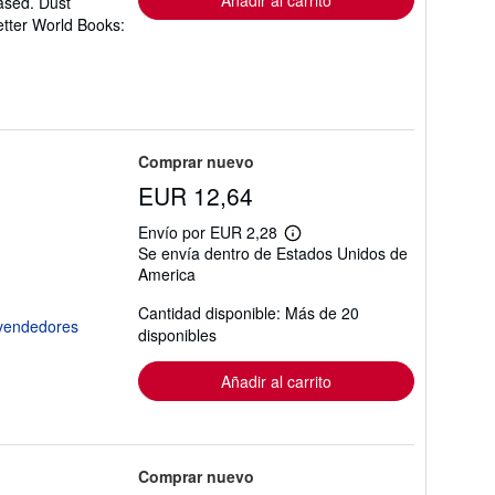
Añadir al carrito
ased. Dust
etter World Books:
Comprar nuevo
EUR 12,64
Envío por EUR 2,28
Más
Se envía dentro de Estados Unidos de
información
America
sobre
las
tarifas
Cantidad disponible: Más de 20
de
disponibles
envío
Añadir al carrito
Comprar nuevo