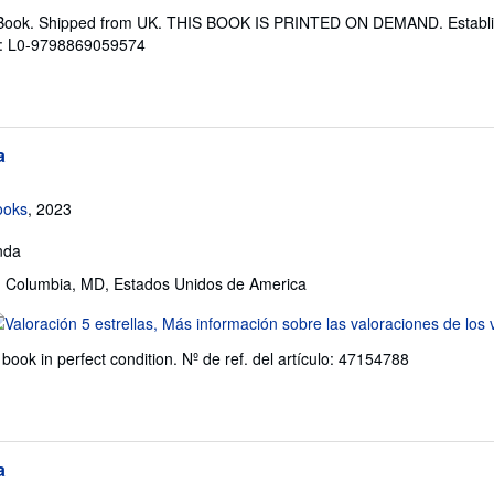
l
 Book. Shipped from UK. THIS BOOK IS PRINTED ON DEMAND. Establis
endedor:
ulo: L0-9798869059574
e
trellas
a
ooks
, 2023
nda
, Columbia, MD, Estados Unidos de America
lificación
l
book in perfect condition.
Nº de ref. del artículo: 47154788
endedor:
e
trellas
a