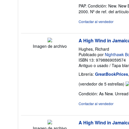
de
PAP. Condición: New. New
v
2000.
Nº de ref. del artíc
5
d
Contactar al vendedor
5
es
A High Wind in Jamaic
Imagen de archivo
Hughes, Richard
Publicado por
Nighthawk B
ISBN 13: 9798869059574
Antiguo o usado
/
Tapa bla
Librería:
GreatBookPrices
Ca
(vendedor de 5 estrellas)
de
Condición: As New. Unread 
v
5
Contactar al vendedor
d
5
es
A High Wind in Jamaic
Imagen de archivo