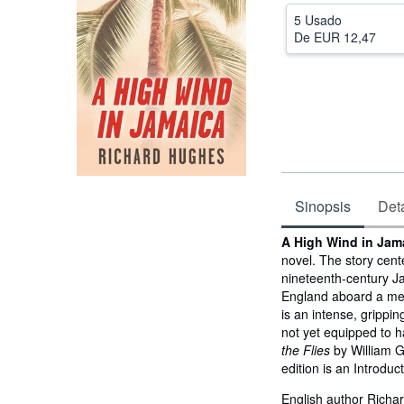
5 Usado
De
EUR 12,47
Sinopsis
Deta
Sinopsis
A High Wind in Jam
novel. The story cente
nineteenth-century Ja
England aboard a merc
is an intense, grippin
not yet equipped to h
the Flies
by William G
edition is an Introduc
English author Richar