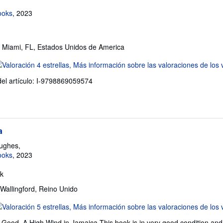
ooks
, 2023
, Miami, FL, Estados Unidos de America
lificación
l
 del artículo: I-9798869059574
endedor:
e
trellas
a
ughes,
ooks
, 2023
k
 Wallingford, Reino Unido
lificación
l
Good. A High Wind in Jamaica This book is in very good condition and 