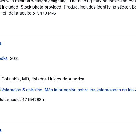
ct with minimal writing/highlighting. The binding may be loose and cre
endedor:
 included. Stock photo provided. Product includes identifying sticker. B
 ref. del artículo: 51947914-6
e
trellas
a
ooks
, 2023
, Columbia, MD, Estados Unidos de America
lificación
l
del artículo: 47154788-n
endedor:
e
trellas
a