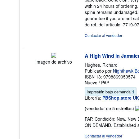
v
within 24 hours of ordering
5
spine remains undamaged. T
d
guarantee if you are not sa
5
de ref. del artículo: 7719
es
Contactar al vendedor
A High Wind in Jamaic
Imagen de archivo
Hughes, Richard
Publicado por
Nighthawk B
ISBN 13: 9798869059574
Nuevo
/
PAP
Impresión bajo demanda
Librería:
PBShop.store UK
Ca
(vendedor de 5 estrellas)
de
PAP. Condición: New. New 
v
ON DEMAND. Established se
5
d
Contactar al vendedor