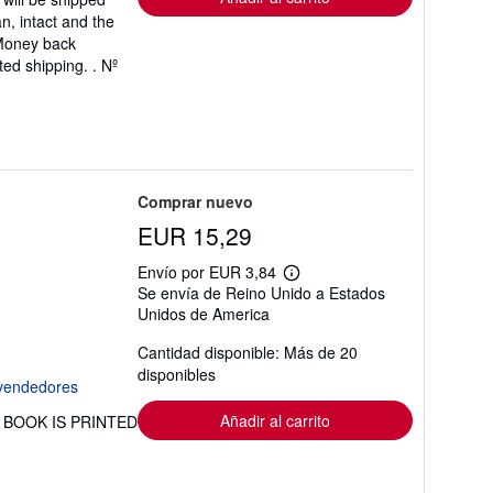
n, intact and the
 Money back
ted shipping. .
Nº
Comprar nuevo
EUR 15,29
Envío por EUR 3,84
Más
Se envía de Reino Unido a Estados
información
Unidos de America
sobre
las
tarifas
Cantidad disponible: Más de 20
de
disponibles
envío
Añadir al carrito
HIS BOOK IS PRINTED