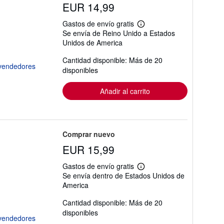
EUR 14,99
Gastos de envío gratis
Más
Se envía de Reino Unido a Estados
información
Unidos de America
sobre
las
tarifas
Cantidad disponible: Más de 20
de
disponibles
envío
Añadir al carrito
Comprar nuevo
EUR 15,99
Gastos de envío gratis
Más
Se envía dentro de Estados Unidos de
información
America
sobre
las
tarifas
Cantidad disponible: Más de 20
de
disponibles
envío