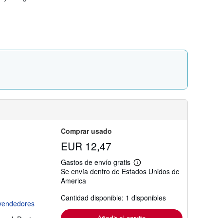
s
t
a
r
i
f
a
s
d
e
e
n
v
í
o
Comprar usado
EUR 12,47
Gastos de envío gratis
Más
Se envía dentro de Estados Unidos de
información
America
sobre
las
tarifas
Cantidad disponible: 1 disponibles
de
envío