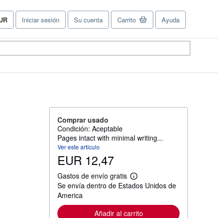
UR
Iniciar sesión
Su cuenta
Carrito
Ayuda
referencias
e
ompra
el
tio.
Comprar usado
Condición: Aceptable
Pages intact with minimal writing...
Ver este artículo
EUR 12,47
Gastos de envío gratis
M
Se envía dentro de Estados Unidos de
á
s
America
i
n
Añadir al carrito
f