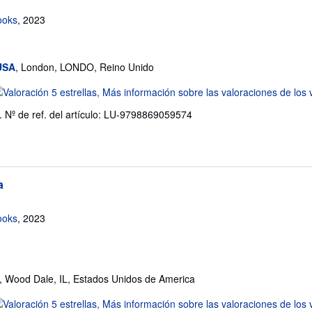
ooks
, 2023
USA
, London, LONDO, Reino Unido
lificación
l
.
Nº de ref. del artículo: LU-9798869059574
endedor:
e
trellas
a
ooks
, 2023
, Wood Dale, IL, Estados Unidos de America
lificación