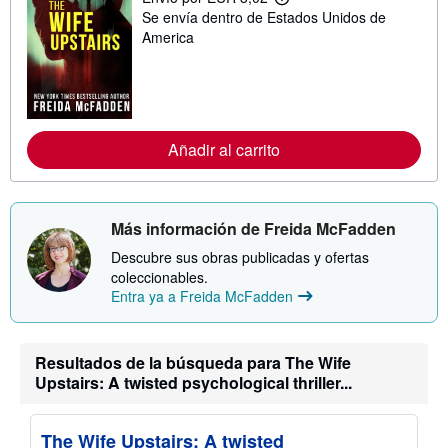
M
Se envía dentro de Estados Unidos de
á
s
America
i
n
f
o
r
m
a
Añadir al carrito
c
i
ó
n
s
Más información de Freida McFadden
o
b
Descubre sus obras publicadas y ofertas
r
e
coleccionables.
l
Entra ya a Freida McFadden
a
s
t
a
Resultados de la búsqueda para The Wife
r
Upstairs: A twisted psychological thriller...
i
f
a
s
The Wife Upstairs: A twisted
d