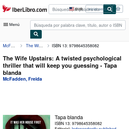
Pasar al contenido principal
IberLibro.com
EUR
Iniciar sesión
Preferencias
de
compra
Menú
del
sitio.
McFadden, Freida
The Wife Upstairs: A twisted psychological thriller that will keep you guessing
ISBN 13: 9798645358082
Mi cuenta
Consultar mis pedidos
The Wife Upstairs: A twisted psychological
thriller that will keep you guessing - Tapa
Búsqueda avanzada
blanda
Colecciones
McFadden, Freida
Libros antiguos
Arte y coleccionismo
Vendedores
Tapa blanda
Comenzar a vender
ISBN 13: 9798645358082
Ayuda
Editorial:
Independently published
,