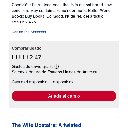
del
Condición: Fine. Used book that is in almost brand-new
vendedor:
condition. May contain a remainder mark. Better World
5
Books: Buy Books. Do Good.
Nº de ref. del artículo:
de
45500923-75
5
estrellas
Contactar al vendedor
Comprar usado
EUR 12,47
Gastos de envío gratis
Más
Se envía dentro de Estados Unidos de America
información
sobre
Cantidad disponible: 1 disponibles
las
tarifas
de
envío
Añadir al carrito
The Wife Upstairs: A twisted