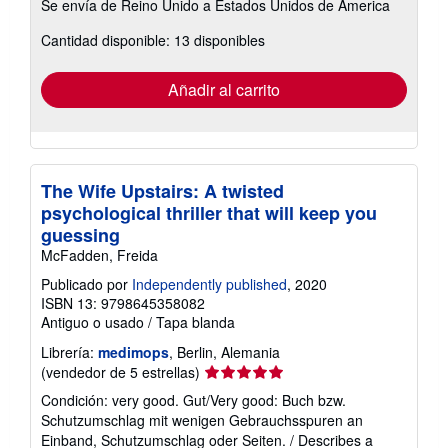
Se envía de Reino Unido a Estados Unidos de America
información
sobre
Cantidad disponible: 13 disponibles
las
tarifas
de
envío
Añadir al carrito
The Wife Upstairs: A twisted
psychological thriller that will keep you
guessing
McFadden, Freida
Publicado por
Independently published
, 2020
ISBN 13: 9798645358082
Antiguo o usado
/
Tapa blanda
Librería:
medimops
, Berlin, Alemania
Calificación
(vendedor de 5 estrellas)
del
Condición: very good. Gut/Very good: Buch bzw.
vendedor:
Schutzumschlag mit wenigen Gebrauchsspuren an
5
Einband, Schutzumschlag oder Seiten. / Describes a