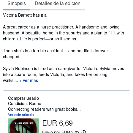
Sinopsis
Detalles de la edición
Sinopsis
Victoria Barnett has it all.
A great career as a nurse practitioner. A handsome and loving
husband. A beautiful home in the suburbs and a plan to fill it with
children. Life is perfect—or so it seems.
Then she’s in a terrible accident… and her life is forever
changed.
Sylvia Robinson is hired as a caregiver for Victoria. Sylvia moves
into a spare room, feeds Victoria, and takes her on long
walks....
Ver más
Comprar usado
Condición: Bueno
Connecting readers with great books...
Ver este artículo
EUR 6,69
Envío por EUR 3,02