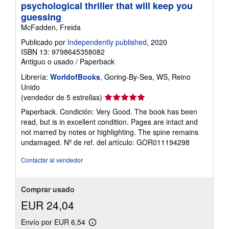
psychological thriller that will keep you
guessing
McFadden, Freida
Publicado por
Independently published
, 2020
ISBN 13: 9798645358082
Antiguo o usado
/
Paperback
Librería:
WorldofBooks
, Goring-By-Sea, WS, Reino
Unido
Calificación
(vendedor de 5 estrellas)
del
Paperback. Condición: Very Good. The book has been
vendedor:
read, but is in excellent condition. Pages are intact and
5
not marred by notes or highlighting. The spine remains
de
undamaged.
Nº de ref. del artículo: GOR011194298
5
estrellas
Contactar al vendedor
Comprar usado
EUR 24,04
Envío por EUR 6,54
Más