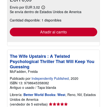
Envío por EUR 3,02
Más
Se envía dentro de Estados Unidos de America
información
sobre
Cantidad disponible: 1 disponibles
las
tarifas
de
envío
Añadir al carrito
The Wife Upstairs : A Twisted
Psychological Thriller That Will Keep You
Guessing
McFadden, Freida
Publicado por
Independently Published
, 2020
ISBN 13: 9798645358082
Antiguo o usado
/
Tapa blanda
Librería:
Better World Books: West
, Reno, NV, Estados
Unidos de America
Calificación
(vendedor de 5 estrellas)