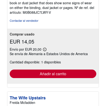
de
book or dust jacket that does show some signs of wear
5
on either the binding, dust jacket or pages.
Nº de ref. del
estrellas
artículo: M0B088JC7LWY-V
Contactar al vendedor
Comprar usado
EUR 14,05
Envío por EUR 20,00
Más
Se envía de Alemania a Estados Unidos de America
información
sobre
Cantidad disponible: 1 disponibles
las
tarifas
de
envío
Añadir al carrito
The Wife Upstairs
Freida Mcfadden