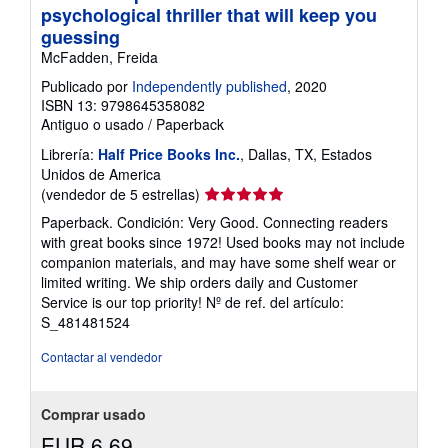
e
psychological thriller that will keep you
e
guessing
n
v
McFadden, Freida
í
o
Publicado por
Independently published
, 2020
ISBN 13: 9798645358082
Antiguo o usado
/
Paperback
Librería:
Half Price Books Inc.
, Dallas, TX, Estados
Unidos de America
Calificación
(vendedor de 5 estrellas)
del
Paperback. Condición: Very Good. Connecting readers
vendedor:
with great books since 1972! Used books may not include
5
companion materials, and may have some shelf wear or
de
limited writing. We ship orders daily and Customer
5
Service is our top priority!
Nº de ref. del artículo:
estrellas
S_481481524
Contactar al vendedor
Comprar usado
EUR 6,69