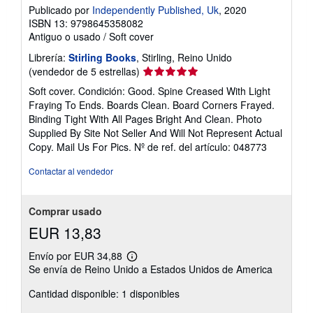
Publicado por
Independently Published, Uk
, 2020
ISBN 13: 9798645358082
Antiguo o usado
/
Soft cover
Librería:
Stirling Books
, Stirling, Reino Unido
Calificación
(vendedor de 5 estrellas)
del
Soft cover. Condición: Good. Spine Creased With Light
vendedor:
Fraying To Ends. Boards Clean. Board Corners Frayed.
5
Binding Tight With All Pages Bright And Clean. Photo
de
Supplied By Site Not Seller And Will Not Represent Actual
5
Copy. Mail Us For Pics.
Nº de ref. del artículo: 048773
estrellas
Contactar al vendedor
Comprar usado
EUR 13,83
Envío por EUR 34,88
Más
Se envía de Reino Unido a Estados Unidos de America
información
sobre
Cantidad disponible: 1 disponibles
las
tarifas
de