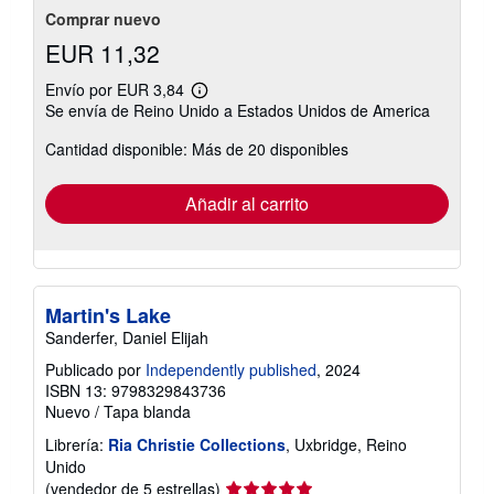
Comprar nuevo
EUR 11,32
Envío por EUR 3,84
Más
Se envía de Reino Unido a Estados Unidos de America
información
sobre
Cantidad disponible: Más de 20 disponibles
las
tarifas
de
envío
Añadir al carrito
Martin's Lake
Sanderfer, Daniel Elijah
Publicado por
Independently published
, 2024
ISBN 13: 9798329843736
Nuevo
/
Tapa blanda
Librería:
Ria Christie Collections
, Uxbridge, Reino
Unido
Calificación
(vendedor de 5 estrellas)