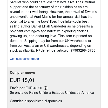
parents who could care less that he's alive.Their mutual
support and the sanctuary of their hidden oasis are
pivotal to their well-being. However, the arrival of Dwain's
unconventional Aunt Mazie for her annual visit has the
potential to alter the boys' lives indefinitely.Join best-
selling author Daniel Elijah Sanderfer as he presents a
poignant coming-of-age narrative exploring choices,
growing up, and enduring love. This item is printed on
demand. Shipping may be from our UK warehouse or
from our Australian or US warehouses, depending on
stock availability.
Nº de ref. del artículo: 9798329843736
Contactar al vendedor
Comprar nuevo
EUR 15,01
Envío por EUR 43,20
Más
Se envía de Reino Unido a Estados Unidos de America
información
sobre
Cantidad disponible: 1 disponibles
las
tarifas
de