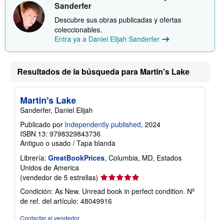
b
Sanderfer
r
e
Descubre sus obras publicadas y ofertas
l
coleccionables.
a
Entra ya a Daniel Elijah Sanderfer
s
t
a
r
Resultados de la búsqueda para Martin's Lake
i
f
a
s
Martin's Lake
d
e
Sanderfer, Daniel Elijah
e
n
Publicado por
Independently published
, 2024
v
ISBN 13: 9798329843736
í
Antiguo o usado
/
Tapa blanda
o
Librería:
GreatBookPrices
, Columbia, MD, Estados
Unidos de America
Calificación
(vendedor de 5 estrellas)
del
Condición: As New. Unread book in perfect condition.
Nº
vendedor:
de ref. del artículo: 48049916
5
de
Contactar al vendedor