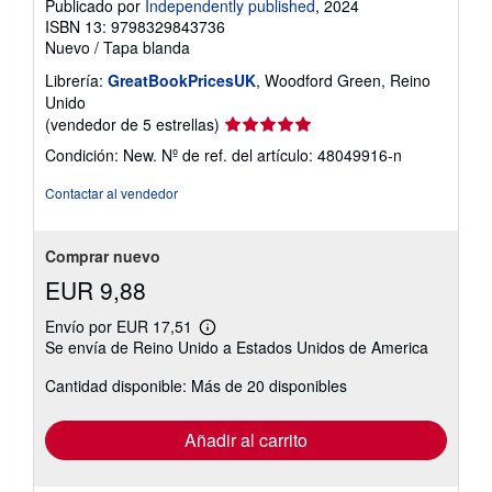
Publicado por
Independently published
, 2024
ISBN 13: 9798329843736
Nuevo
/
Tapa blanda
Librería:
GreatBookPricesUK
, Woodford Green, Reino
Unido
Calificación
(vendedor de 5 estrellas)
del
Condición: New.
Nº de ref. del artículo: 48049916-n
vendedor:
5
Contactar al vendedor
de
5
estrellas
Comprar nuevo
EUR 9,88
Envío por EUR 17,51
Más
Se envía de Reino Unido a Estados Unidos de America
información
sobre
Cantidad disponible: Más de 20 disponibles
las
tarifas
de
envío
Añadir al carrito