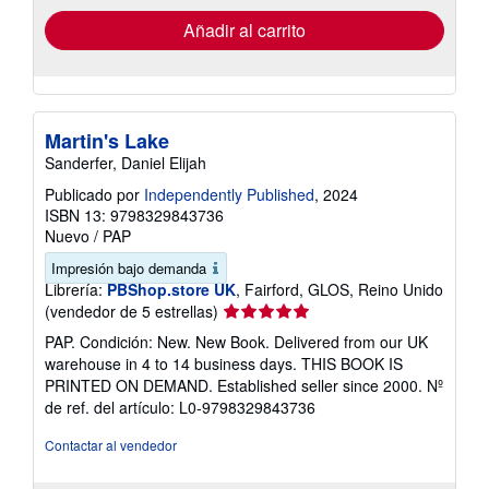
de
envío
Añadir al carrito
Martin's Lake
Sanderfer, Daniel Elijah
Publicado por
Independently Published
, 2024
ISBN 13: 9798329843736
Nuevo
/
PAP
Impresión bajo demanda
Librería:
PBShop.store UK
, Fairford, GLOS, Reino Unido
Calificación
(vendedor de 5 estrellas)
del
PAP. Condición: New. New Book. Delivered from our UK
vendedor:
warehouse in 4 to 14 business days. THIS BOOK IS
5
PRINTED ON DEMAND. Established seller since 2000.
Nº
de
de ref. del artículo: L0-9798329843736
5
estrellas
Contactar al vendedor