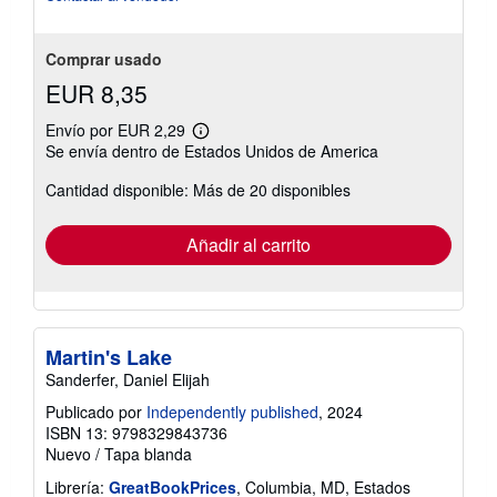
5
estrellas
Comprar usado
EUR 8,35
Envío por EUR 2,29
Más
Se envía dentro de Estados Unidos de America
información
sobre
Cantidad disponible: Más de 20 disponibles
las
tarifas
de
envío
Añadir al carrito
Martin's Lake
Sanderfer, Daniel Elijah
Publicado por
Independently published
, 2024
ISBN 13: 9798329843736
Nuevo
/
Tapa blanda
Librería:
GreatBookPrices
, Columbia, MD, Estados