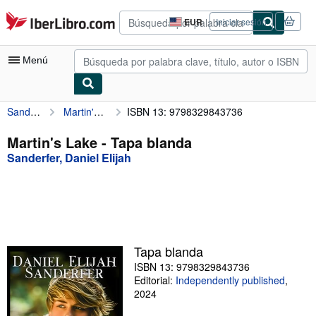
Pasar al contenido principal
IberLibro.com
EUR
Iniciar sesión
Preferencias
de
compra
Menú
del
sitio.
Sanderfer, Daniel Elijah
Martin's Lake
ISBN 13: 9798329843736
Mi cuenta
Consultar mis pedidos
Martin's Lake - Tapa blanda
Sanderfer, Daniel Elijah
Búsqueda avanzada
Colecciones
Libros antiguos
Arte y coleccionismo
Tapa blanda
Vendedores
ISBN 13: 9798329843736
Editorial:
Independently published
,
Comenzar a vender
2024
Ayuda