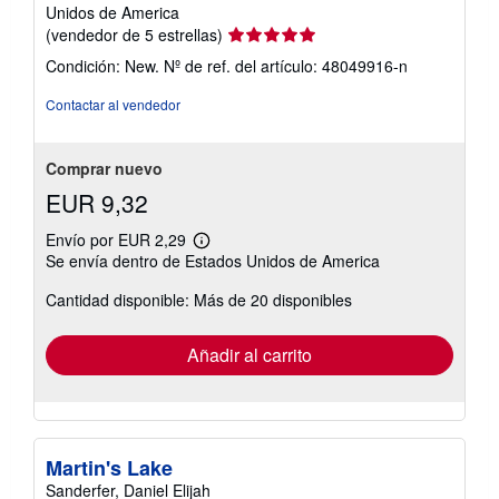
Unidos de America
Calificación
(vendedor de 5 estrellas)
del
Condición: New.
Nº de ref. del artículo: 48049916-n
vendedor:
5
Contactar al vendedor
de
5
estrellas
Comprar nuevo
EUR 9,32
Envío por EUR 2,29
Más
Se envía dentro de Estados Unidos de America
información
sobre
Cantidad disponible: Más de 20 disponibles
las
tarifas
de
envío
Añadir al carrito
Martin's Lake
Sanderfer, Daniel Elijah