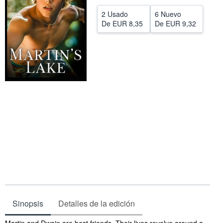
CERRAR
2 Usado
6 Nuevo
De
EUR 8,35
De
EUR 9,32
Sinopsis
Detalles de la edición
Sinopsis
Martin and Dwain are best friends. Their lives revolve around a