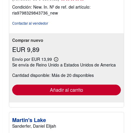
del
Condición: New. In.
Nº de ref. del artículo:
vendedor:
ria9798329843736_new
5
de
Contactar al vendedor
5
estrellas
Comprar nuevo
EUR 9,89
Envío por EUR 13,99
Más
Se envía de Reino Unido a Estados Unidos de America
información
sobre
Cantidad disponible: Más de 20 disponibles
las
tarifas
de
envío
Añadir al carrito
Martin's Lake
Sanderfer, Daniel Elijah