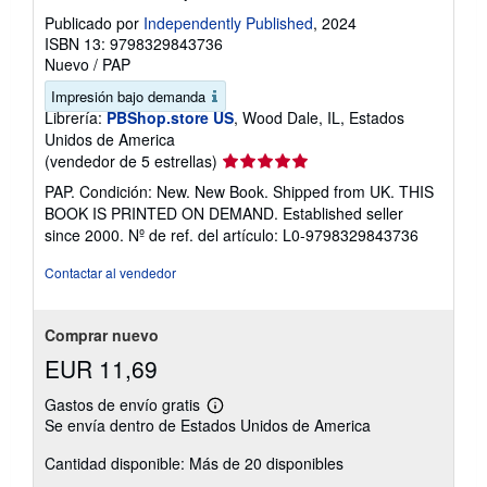
Publicado por
Independently Published
, 2024
ISBN 13: 9798329843736
Nuevo
/
PAP
Impresión bajo demanda
Librería:
PBShop.store US
, Wood Dale, IL, Estados
Unidos de America
Calificación
(vendedor de 5 estrellas)
del
PAP. Condición: New. New Book. Shipped from UK. THIS
vendedor:
BOOK IS PRINTED ON DEMAND. Established seller
5
since 2000.
Nº de ref. del artículo: L0-9798329843736
de
5
Contactar al vendedor
estrellas
Comprar nuevo
EUR 11,69
Gastos de envío gratis
Más
Se envía dentro de Estados Unidos de America
información
sobre
Cantidad disponible: Más de 20 disponibles
las
tarifas