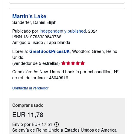
Martin's Lake
Sanderfer, Daniel Elijah
Publicado por
Independently published
, 2024
ISBN 13: 9798329843736
Antiguo o usado
/
Tapa blanda
Librería:
GreatBookPricesUK
, Woodford Green, Reino
Unido
Calificación
(vendedor de 5 estrellas)
del
Condición: As New. Unread book in perfect condition.
Nº
vendedor:
de ref. del artículo: 48049916
5
de
Contactar al vendedor
5
estrellas
Comprar usado
EUR 11,78
Envío por EUR 17,51
Más
Se envía de Reino Unido a Estados Unidos de America
información