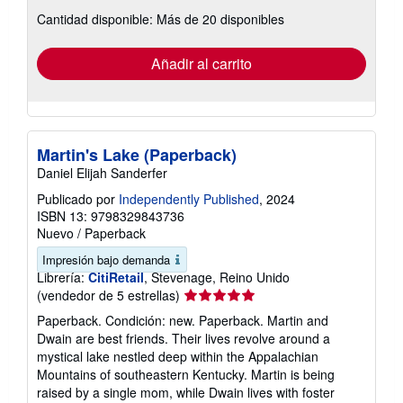
sobre
Cantidad disponible: Más de 20 disponibles
las
tarifas
de
envío
Añadir al carrito
Martin's Lake (Paperback)
Daniel Elijah Sanderfer
Publicado por
Independently Published
, 2024
ISBN 13: 9798329843736
Nuevo
/
Paperback
Impresión bajo demanda
Librería:
CitiRetail
, Stevenage, Reino Unido
Calificación
(vendedor de 5 estrellas)
del
Paperback. Condición: new. Paperback. Martin and
vendedor:
Dwain are best friends. Their lives revolve around a
5
mystical lake nestled deep within the Appalachian
de
Mountains of southeastern Kentucky. Martin is being
5
raised by a single mom, while Dwain lives with foster
estrellas