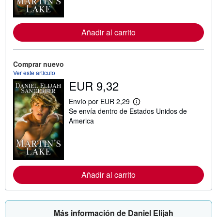
o
r
m
a
Añadir al carrito
c
i
ó
n
Comprar nuevo
s
o
Ver este artículo
b
EUR 9,32
r
e
l
Envío por EUR 2,29
M
a
Se envía dentro de Estados Unidos de
á
s
s
America
t
i
a
n
r
f
i
o
f
r
a
m
s
a
d
Añadir al carrito
c
e
i
e
ó
n
n
v
s
í
Más información de Daniel Elijah
o
o