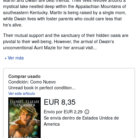
mystical lake nestled deep within the Appalachian Mountains of
southeastern Kentucky. Martin is being raised by a single mom,
while Dwain lives with foster parents who could care less that
he's alive.
Their mutual support and the sanctuary of their hidden oasis are
pivotal to their well-being. However, the arrival of Dwain's
unconventional Aunt Mazie for her annual visit...
Ver más
Comprar usado
Condición: Como Nuevo
Unread book in perfect condition...
Ver este artículo
EUR 8,35
Envío por EUR 2,29
M
Se envía dentro de Estados Unidos de
á
s
America
i
n
f