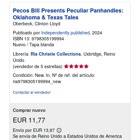
Pecos Bill Presents Peculiar Panhandles:
Oklahoma & Texas Tales
Oberbeck, Clinton Lloyd
Publicado por
Independently published
, 2024
ISBN 13: 9798305199994
Nuevo
/
Tapa blanda
Librería:
Ria Christie Collections
, Uxbridge, Reino
Unido
Calificación
(vendedor de 5 estrellas)
del
Condición: New. In.
Nº de ref. del artículo:
vendedor:
ria9798305199994_new
5
de
Contactar al vendedor
5
estrellas
Comprar nuevo
EUR 11,77
Envío por EUR 13,97
Más
Se envía de Reino Unido a Estados Unidos de America
información