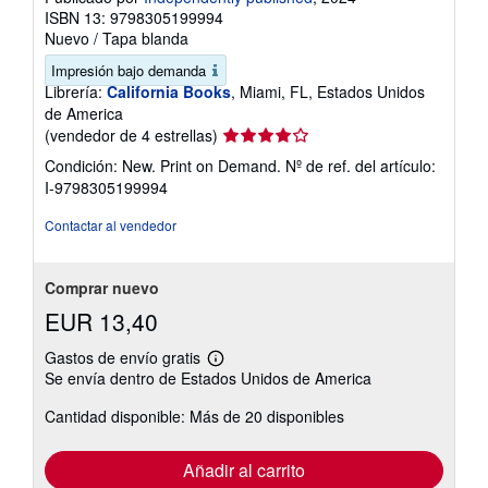
ISBN 13: 9798305199994
Nuevo
/
Tapa blanda
Impresión bajo demanda
Librería:
California Books
, Miami, FL, Estados Unidos
de America
Calificación
(vendedor de 4 estrellas)
del
Condición: New. Print on Demand.
Nº de ref. del artículo:
vendedor:
I-9798305199994
4
de
Contactar al vendedor
5
estrellas
Comprar nuevo
EUR 13,40
Gastos de envío gratis
Más
Se envía dentro de Estados Unidos de America
información
sobre
Cantidad disponible: Más de 20 disponibles
las
tarifas
de
envío
Añadir al carrito