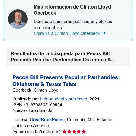
n
n
Más información de Clinton Lloyd
s
v
o
í
Oberbeck
b
o
r
Descubre sus obras publicadas y ofertas
e
coleccionables.
l
Entra ya a Clinton Lloyd Oberbeck
a
s
t
a
r
Resultados de la búsqueda para Pecos Bill
i
Presents Peculiar Panhandles: Oklahoma &...
f
a
s
d
Pecos Bill Presents Peculiar Panhandles:
e
Oklahoma & Texas Tales
e
n
Oberbeck, Clinton Lloyd
v
í
Publicado por
Independently published
, 2024
o
ISBN 13: 9798305199994
Nuevo
/
Tapa blanda
Librería:
GreatBookPrices
, Columbia, MD, Estados
Unidos de America
Calificación
(vendedor de 5 estrellas)