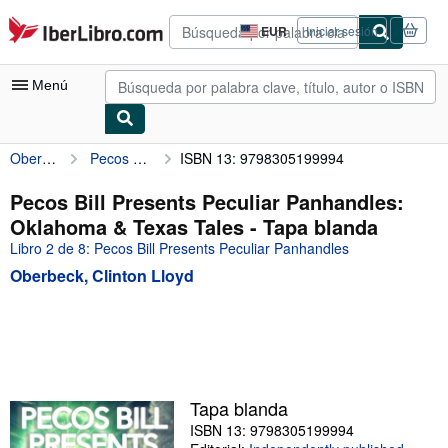
Pasar al contenido principal
IberLibro.com
EUR
Iniciar sesión
Preferencias
de
compra
Menú
del
sitio.
Oberbeck, Clinton Lloyd
Pecos Bill Presents Peculiar Panhandles: Oklahoma & Texas Tales
ISBN 13: 9798305199994
Mi cuenta
Consultar mis pedidos
Pecos Bill Presents Peculiar Panhandles:
Oklahoma & Texas Tales - Tapa blanda
Búsqueda avanzada
Libro 2 de 8: Pecos Bill Presents Peculiar Panhandles
Colecciones
Oberbeck, Clinton Lloyd
Libros antiguos
Arte y coleccionismo
Vendedores
Comenzar a vender
Tapa blanda
ISBN 13: 9798305199994
Ayuda