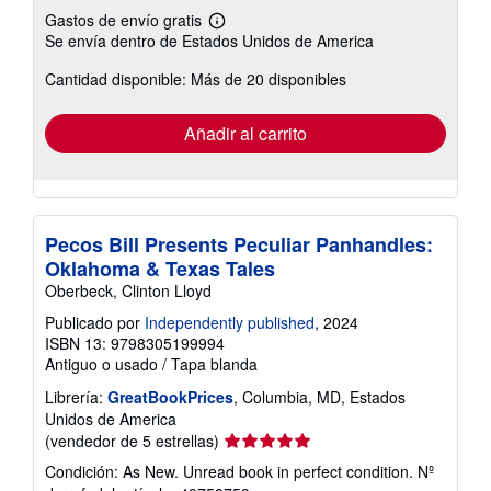
Gastos de envío gratis
Más
Se envía dentro de Estados Unidos de America
información
sobre
Cantidad disponible: Más de 20 disponibles
las
tarifas
de
envío
Añadir al carrito
Pecos Bill Presents Peculiar Panhandles:
Oklahoma & Texas Tales
Oberbeck, Clinton Lloyd
Publicado por
Independently published
, 2024
ISBN 13: 9798305199994
Antiguo o usado
/
Tapa blanda
Librería:
GreatBookPrices
, Columbia, MD, Estados
Unidos de America
Calificación
(vendedor de 5 estrellas)
del
Condición: As New. Unread book in perfect condition.
Nº
vendedor: