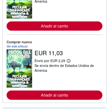
s
America
i
n
f
o
r
m
Añadir al carrito
a
c
i
ó
n
Comprar nuevo
s
Ver este artículo
o
EUR 11,03
b
r
e
Envío por EUR 2,29
M
l
Se envía dentro de Estados Unidos de
á
a
s
America
s
i
t
n
a
f
r
o
i
r
f
m
a
Añadir al carrito
a
s
c
d
i
e
ó
e