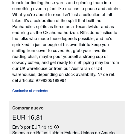
knack for finding these yarns and spinning them into
something even a giant like me has to pause and admire.
What you're about to read isn't just a collection of tall
tales. It's a celebration of the spirit that built the
Panhandles-spirits as fierce as a Texas twister and as
enduring as the Oklahoma horizon. Bill's done justice to
the folks who made these legends possible, and he's
sprinkled in just enough of his own flair to keep you
smiling from cover to cover. So, grab your favorite
reading chair, maybe pour yourself a strong cup of
cowboy coffee, and get ready to ri Shipping may be from
our UK warehouse or from our Australian or US
warehouses, depending on stock availability.
Nº de ref.
del artículo: 9798305199994
Contactar al vendedor
Comprar nuevo
EUR 16,81
Envío por EUR 43,15
Más
Se envía de Reino Unido a Estados Unidos de America
información