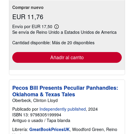
5
estrellas
Comprar nuevo
EUR 11,76
Envío por EUR 17,50
Más
Se envía de Reino Unido a Estados Unidos de America
información
sobre
Cantidad disponible: Más de 20 disponibles
las
tarifas
de
envío
Añadir al carrito
Pecos Bill Presents Peculiar Panhandles:
Oklahoma & Texas Tales
Oberbeck, Clinton Lloyd
Publicado por
Independently published
, 2024
ISBN 13: 9798305199994
Antiguo o usado
/
Tapa blanda
Librería:
GreatBookPricesUK
, Woodford Green, Reino