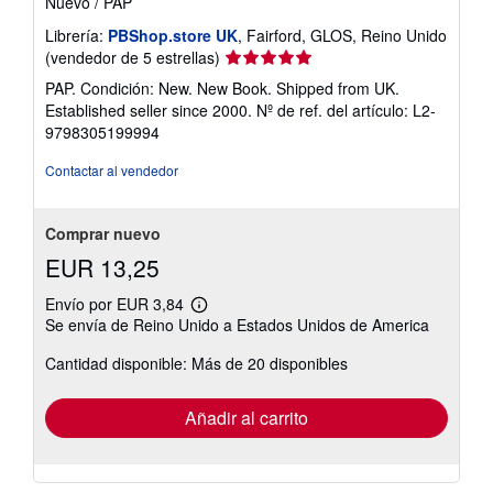
Nuevo
/
PAP
Librería:
PBShop.store UK
, Fairford, GLOS, Reino Unido
Calificación
(vendedor de 5 estrellas)
del
PAP. Condición: New. New Book. Shipped from UK.
vendedor:
Established seller since 2000.
Nº de ref. del artículo: L2-
5
9798305199994
de
5
Contactar al vendedor
estrellas
Comprar nuevo
EUR 13,25
Envío por EUR 3,84
Más
Se envía de Reino Unido a Estados Unidos de America
información
sobre
Cantidad disponible: Más de 20 disponibles
las
tarifas
de
envío
Añadir al carrito