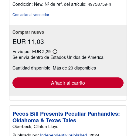
del
Condición: New.
Nº de ref. del artículo: 49758759-n
vendedor:
5
Contactar al vendedor
de
5
estrellas
Comprar nuevo
EUR 11,03
Envío por EUR 2,29
Más
Se envía dentro de Estados Unidos de America
información
sobre
Cantidad disponible: Más de 20 disponibles
las
tarifas
de
envío
Añadir al carrito
Pecos Bill Presents Peculiar Panhandles:
Oklahoma & Texas Tales
Oberbeck, Clinton Lloyd
Publicado por
Independently published
, 2024