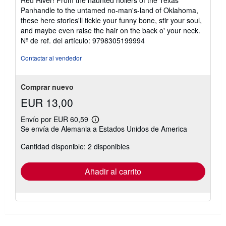
estrellas
Panhandle to the untamed no-man's-land of Oklahoma,
these here stories'll tickle your funny bone, stir your soul,
and maybe even raise the hair on the back o' your neck.
Nº de ref. del artículo: 9798305199994
Contactar al vendedor
Comprar nuevo
EUR 13,00
Envío por EUR 60,59
Más
Se envía de Alemania a Estados Unidos de America
información
sobre
Cantidad disponible: 2 disponibles
las
tarifas
de
envío
Añadir al carrito