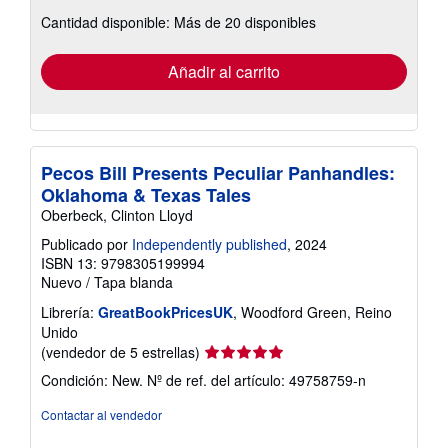
sobre
Cantidad disponible: Más de 20 disponibles
las
tarifas
de
envío
Añadir al carrito
Pecos Bill Presents Peculiar Panhandles:
Oklahoma & Texas Tales
Oberbeck, Clinton Lloyd
Publicado por
Independently published
, 2024
ISBN 13: 9798305199994
Nuevo
/
Tapa blanda
Librería:
GreatBookPricesUK
, Woodford Green, Reino
Unido
Calificación
(vendedor de 5 estrellas)
del
Condición: New.
Nº de ref. del artículo: 49758759-n
vendedor:
5
Contactar al vendedor
de