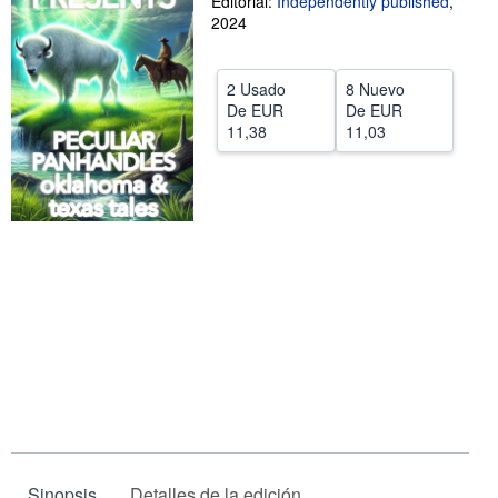
Editorial:
Independently published
,
2024
CERRAR
2 Usado
8 Nuevo
De
EUR
De
EUR
11,38
11,03
Sinopsis
Detalles de la edición