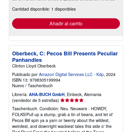
sobre
Cantidad disponible: 1 disponibles
las
tarifas
de
envío
Añadir al carrito
Oberbeck, C: Pecos Bill Presents Peculiar
Panhandles
Clinton Lloyd Oberbeck
Publicado por
Amazon Digital Services LLC - Kdp
, 2024
ISBN 13: 9798305199994
Nuevo
/
Taschenbuch
Librería:
AHA-BUCH GmbH
, Einbeck, Alemania
Calificación
(vendedor de 5 estrellas)
del
Taschenbuch. Condición: Neu. Neuware - HOWDY,
vendedor:
FOLKS!Pull up a stump, grab a tin of beans, and let ol'
5
Pecos Bill spin ya a yarn or twenty about the wildest,
de
weirdest, and downright wackiest tales this side o' the
5
Red River! From the haunted hollers of the Texas