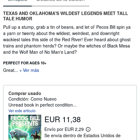
Sinopsis
TEXAS AND OKLAHOMA'S WILDEST LEGENDS MEET TALL
TALE HUMOR
Pull up a stump, grab a tin of beans, and let ol' Pecos Bill spin ya
a yarn or twenty about the wildest, weirdest, and downright
wackiest tales this side of the Red River! Ever heard about ghost
trains and phantom herds? Or maybe the witches of Black Mesa
and the Wolf Man of No Man's Land?
PERFECT FOR AGES 10+
Great...
Ver más
Comprar usado
Condición: Como Nuevo
Unread book in perfect condition...
Ver este artículo
EUR 11,38
Envío por EUR 2,29
M
Se envía dentro de Estados Unidos de
á