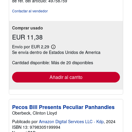
de ref. del artículo: 49758759
5
de
Contactar al vendedor
5
estrellas
Comprar usado
EUR 11,38
Envío por EUR 2,29
Más
Se envía dentro de Estados Unidos de America
información
sobre
Cantidad disponible: Más de 20 disponibles
las
tarifas
de
envío
Añadir al carrito
Pecos Bill Presents Peculiar Panhandles
Oberbeck, Clinton Lloyd
Publicado por
Amazon Digital Services LLC - Kdp
, 2024
ISBN 13: 9798305199994