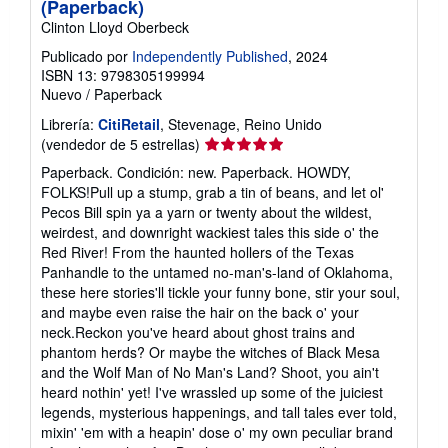
(Paperback)
Clinton Lloyd Oberbeck
Publicado por
Independently Published
, 2024
ISBN 13: 9798305199994
Nuevo
/
Paperback
Librería:
CitiRetail
, Stevenage, Reino Unido
Calificación
(vendedor de 5 estrellas)
del
Paperback. Condición: new. Paperback. HOWDY,
vendedor:
FOLKS!Pull up a stump, grab a tin of beans, and let ol'
5
Pecos Bill spin ya a yarn or twenty about the wildest,
de
weirdest, and downright wackiest tales this side o' the
5
Red River! From the haunted hollers of the Texas
estrellas
Panhandle to the untamed no-man's-land of Oklahoma,
these here stories'll tickle your funny bone, stir your soul,
and maybe even raise the hair on the back o' your
neck.Reckon you've heard about ghost trains and
phantom herds? Or maybe the witches of Black Mesa
and the Wolf Man of No Man's Land? Shoot, you ain't
heard nothin' yet! I've wrassled up some of the juiciest
legends, mysterious happenings, and tall tales ever told,
mixin' 'em with a heapin' dose o' my own peculiar brand