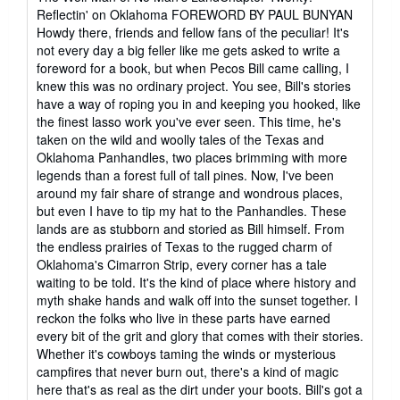
Reflectin' on Oklahoma FOREWORD BY PAUL BUNYAN
Howdy there, friends and fellow fans of the peculiar! It's
not every day a big feller like me gets asked to write a
foreword for a book, but when Pecos Bill came calling, I
knew this was no ordinary project. You see, Bill's stories
have a way of roping you in and keeping you hooked, like
the finest lasso work you've ever seen. This time, he's
taken on the wild and woolly tales of the Texas and
Oklahoma Panhandles, two places brimming with more
legends than a forest full of tall pines. Now, I've been
around my fair share of strange and wondrous places,
but even I have to tip my hat to the Panhandles. These
lands are as stubborn and storied as Bill himself. From
the endless prairies of Texas to the rugged charm of
Oklahoma's Cimarron Strip, every corner has a tale
waiting to be told. It's the kind of place where history and
myth shake hands and walk off into the sunset together. I
reckon the folks who live in these parts have earned
every bit of the grit and glory that comes with their stories.
Whether it's cowboys taming the winds or mysterious
campfires that never burn out, there's a kind of magic
here that's as real as the dirt under your boots. Bill's got a