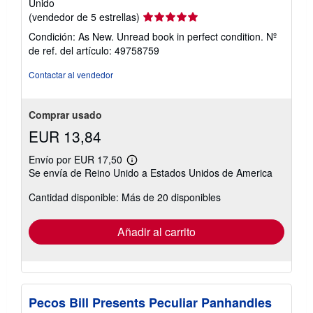
Unido
Calificación
(vendedor de 5 estrellas)
del
Condición: As New. Unread book in perfect condition.
Nº
vendedor:
de ref. del artículo: 49758759
5
de
Contactar al vendedor
5
estrellas
Comprar usado
EUR 13,84
Envío por EUR 17,50
Más
Se envía de Reino Unido a Estados Unidos de America
información
sobre
Cantidad disponible: Más de 20 disponibles
las
tarifas
de
envío
Añadir al carrito
Pecos Bill Presents Peculiar Panhandles