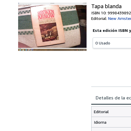
Tapa blanda
ISBN 10: 9998439892
Editorial:
New Amste
Esta edición ISBN 
0 Usado
Detalles de la e
Editorial
Idioma