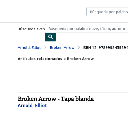
Pasar al contenido principal
IberLibro.com
Búsqueda avanzada
Colecciones
Libros antiguos
Arte y colecc
Arnold, Elliot
Broken Arrow
ISBN 13: 978999843989
Artículos relacionados a Broken Arrow
Broken Arrow - Tapa blanda
Arnold, Elliot