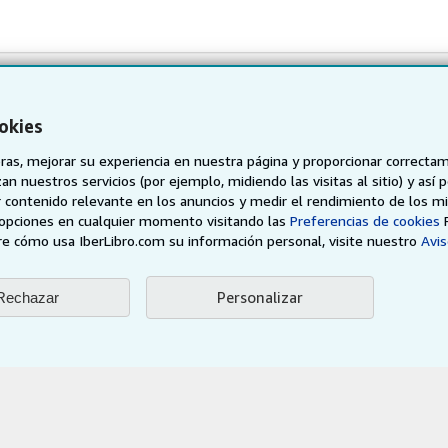
okies
Volver al inicio
as, mejorar su experiencia en nuestra página y proporcionar correcta
n nuestros servicios (por ejemplo, midiendo las visitas al sitio) y así 
sotros
Sobre nosotros
Obtener Ayuda
 contenido relevante en los anuncios y medir el rendimiento de los mi
opciones en cualquier momento visitando las
Preferencias de cookies
der
Sobre IberLibro
Preguntas frecuentes
e cómo usa IberLibro.com su información personal, visite nuestro
Avis
 programa de
Medios
Atención al Cliente
Empleo
Personalizar
Rechazar
vendedor
Política de Privacidad
Preferencias de cookies
Aviso de cookies
Accesibilidad