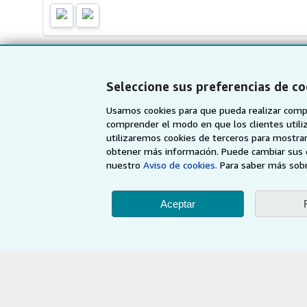
Seleccione sus preferencias de co
Usamos cookies para que pueda realizar compr
comprender el modo en que los clientes utiliza
Compre con nosotros
Venda con no
utilizaremos cookies de terceros para mostrar
obtener más información. Puede cambiar sus 
Búsqueda avanzada
Comenzar a ven
nuestro
Aviso de cookies.
Para saber más sobr
Colecciones
Únase a nuestro
afiliados
Mi cuenta
Aceptar
Recomiende un 
Mis pedidos
Ver carrito