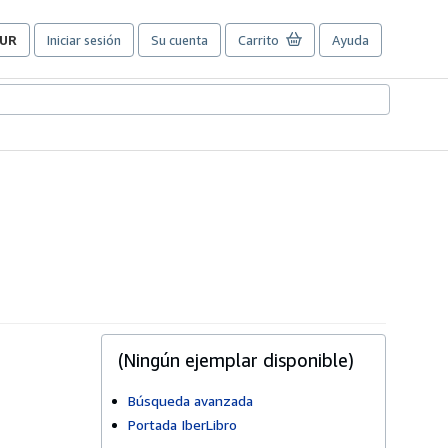
UR
Iniciar sesión
Su cuenta
Carrito
Ayuda
referencias
e
ompra
el
itio.
(Ningún ejemplar disponible)
Búsqueda avanzada
Portada IberLibro