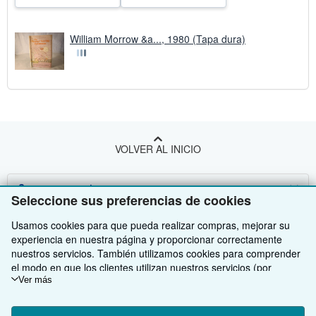
William Morrow &a..., 1980 (Tapa dura)
VOLVER AL INICIO
Compre con nosotros
Seleccione sus preferencias de cookies
Venda con nosotros
Búsqueda avanzada
Usamos cookies para que pueda realizar compras, mejorar su
experiencia en nuestra página y proporcionar correctamente
Sobre nosotros
Colecciones
Comenzar a vender
nuestros servicios. También utilizamos cookies para comprender
el modo en que los clientes utilizan nuestros servicios (por
Obtener Ayuda
Mi cuenta
Únase a nuestro programa de afiliados
Sobre IberLibro
ejemplo, midiendo las visitas al sitio) y así poder realizar mejoras.
Ver más
Otras compañías de AbeBooks
Mis pedidos
Recomiende un vendedor
Medios
Preguntas frecuentes y guías
Si está de acuerdo, también utilizaremos cookies de terceros
para mostrar contenido relevante en los anuncios y medir el