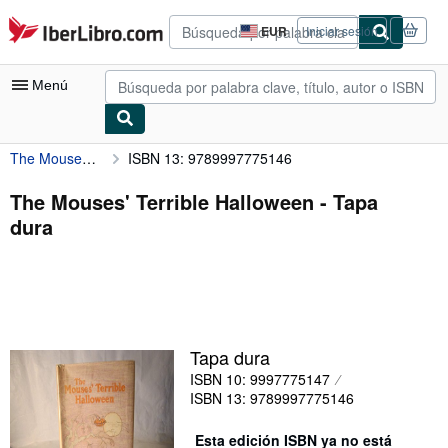
Pasar al contenido principal
IberLibro.com
EUR
Iniciar sesión
Preferencias
de
compra
Menú
del
sitio.
The Mouses' Terrible Halloween
ISBN 13: 9789997775146
Mi cuenta
Consultar mis pedidos
The Mouses' Terrible Halloween - Tapa
dura
Búsqueda avanzada
Colecciones
Libros antiguos
Arte y coleccionismo
Tapa dura
Vendedores
ISBN 10: 9997775147
ISBN 13: 9789997775146
Comenzar a vender
Ayuda
Esta edición ISBN ya no está