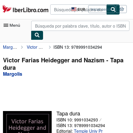
Pasar al contenido principal
IberLibro.com
EUR
Iniciar sesión
Preferencias
de
compra
Menú
del
sitio.
Margolis
Victor Farias Heidegger and Nazism
ISBN 13: 9789991034294
Mi cuenta
Consultar mis pedidos
Victor Farias Heidegger and Nazism - Tapa
dura
Búsqueda avanzada
Margolis
Colecciones
Libros antiguos
Arte y coleccionismo
Vendedores
Tapa dura
ISBN 10: 9991034293
Comenzar a vender
ISBN 13: 9789991034294
Ayuda
Editorial:
Temple Univ Pr