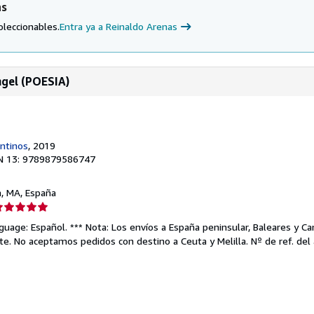
as
oleccionables.
Entra ya a Reinaldo Arenas
ngel (POESIA)
entinos
, 2019
N 13: 9789879586747
a, MA, España
lificación
el
uage: Español. *** Nota: Los envíos a España peninsular, Baleares y Can
endedor:
te. No aceptamos pedidos con destino a Ceuta y Melilla.
Nº de ref. del
e
strellas