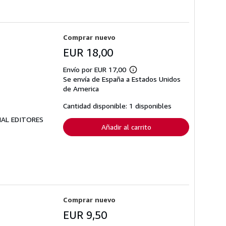
Comprar nuevo
EUR 18,00
Envío por EUR 17,00
Más
Se envía de España a Estados Unidos
información
sobre
de America
las
tarifas
Cantidad disponible: 1 disponibles
de
envío
RIAL EDITORES
Añadir al carrito
Comprar nuevo
EUR 9,50