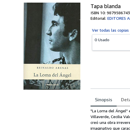
Tapa blanda
ISBN 10: 9879586743
Editorial:
EDITORES 
Ver todas las
copias
0 Usado
Sinopsis
Deta
Sinopsis
"La Loma del Ángel" 
Villaverde, Cecilia V
creó una obra irrever
imaginativo que carac