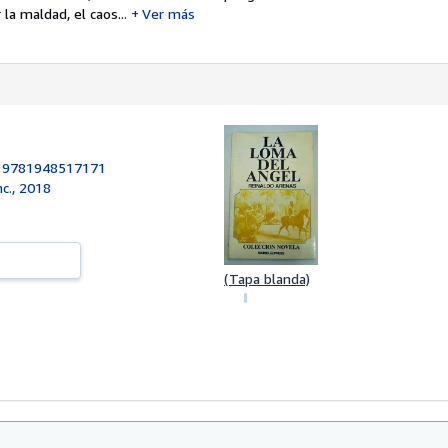
a maldad, el caos...
Ver más
:
9781948517171
nc., 2018
(Tapa blanda)