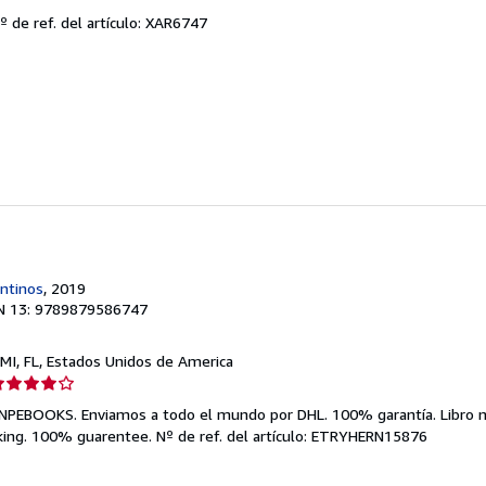
el
º de ref. del artículo: XAR6747
endedor:
e
strellas
entinos
, 2019
N 13: 9789879586747
AMI, FL, Estados Unidos de America
lificación
el
NPEBOOKS. Enviamos a todo el mundo por DHL. 100% garantía. Libro 
endedor:
king. 100% guarentee.
Nº de ref. del artículo: ETRYHERN15876
e