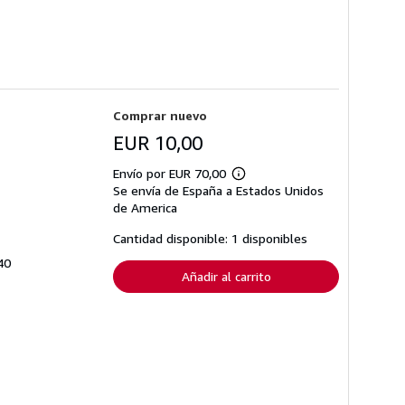
Comprar nuevo
EUR 10,00
Envío por EUR 70,00
Más
Se envía de España a Estados Unidos
información
sobre
de America
las
tarifas
Cantidad disponible: 1 disponibles
de
envío
40
Añadir al carrito