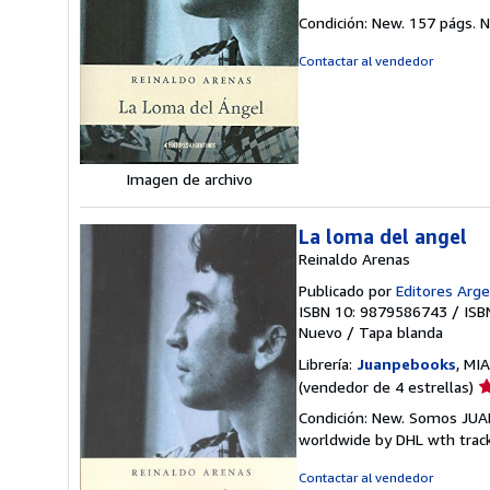
d
Condición: New. 157 págs.
N
v
4
Contactar al vendedor
d
5
e
Imagen de archivo
La loma del angel
Reinaldo Arenas
Publicado por
Editores Arg
ISBN 10: 9879586743
/
ISB
Nuevo
/
Tapa blanda
Librería:
Juanpebooks
, MI
Ca
(vendedor de 4 estrellas)
d
Condición: New. Somos JUA
v
worldwide by DHL wth trac
4
d
Contactar al vendedor