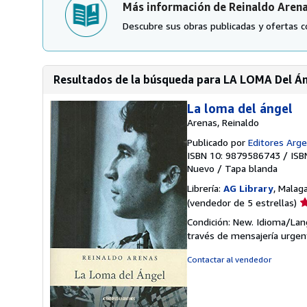
Más información de Reinaldo Aren
Descubre sus obras publicadas y ofertas c
Resultados de la búsqueda para LA LOMA Del Á
La loma del ángel
Arenas, Reinaldo
Publicado por
Editores Arg
ISBN 10: 9879586743
/
ISB
Nuevo
/
Tapa blanda
Librería:
AG Library
, Malag
Ca
(vendedor de 5 estrellas)
d
Condición: New. Idioma/Lang
v
través de mensajería urgen
5
d
Contactar al vendedor
5
e