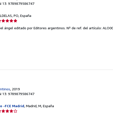
N 13: 9789879586747
LDELAS, PO, España
lificación
el
el ángel editado por Editores argentinos.
Nº de ref. del artículo: ALO
endedor:
e
strellas
entinos
, 2019
N 13: 9789879586747
fo -FCE Madrid
, Madrid, M, España
lificación