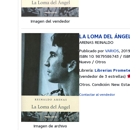
5
e
Imagen del vendedor
LA LOMA DEL ÁNGE
ARENAS REINALDO
Publicado por
VARIOS
, 201
ISBN 10: 9879586743
/
ISB
Nuevo
/
Otros
Librería:
Librerias Promet
Ca
(vendedor de 3 estrellas)
d
Otros. Condición: New. Esta
v
3
Contactar al vendedor
d
5
e
Imagen de archivo