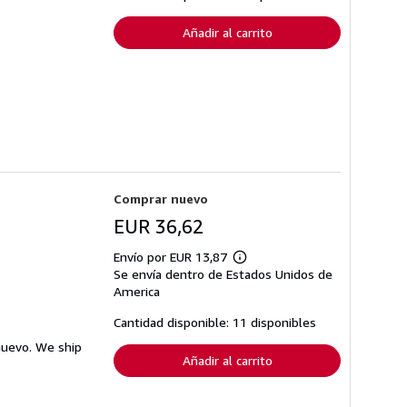
de
envío
Añadir al carrito
Comprar nuevo
EUR 36,62
Envío por EUR 13,87
Más
Se envía dentro de Estados Unidos de
información
sobre
America
las
tarifas
Cantidad disponible: 11 disponibles
de
envío
nuevo. We ship
Añadir al carrito