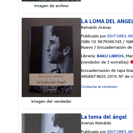
Imagen de archivo
LA LOMA DEL ANGE
Reinaldo Arenas
Publicado por
EDITORES A
ISBN 10: 9879586743
/
ISB
Nuevo
/
Encuadernación de
Librería:
BAKU LIBROS
, Ma
Ca
(vendedor de 5 estrellas)
d
Encuadernación de tapa b
v
ARGENTINOS 2019.
Nº de r
5
d
Contactar al vendedor
5
e
Imagen del vendedor
La loma del ángel
Arenas Reinaldo
Publicado por
EDITORES A