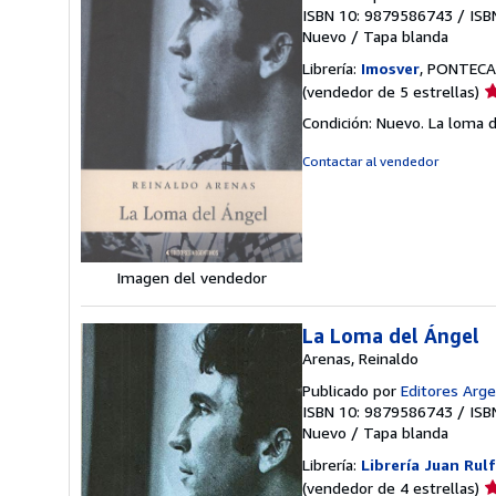
ISBN 10: 9879586743
/
ISB
Nuevo
/
Tapa blanda
Librería:
Imosver
, PONTECA
Ca
(vendedor de 5 estrellas)
d
Condición: Nuevo. La loma d
v
5
Contactar al vendedor
d
5
e
Imagen del vendedor
La Loma del Ángel
Arenas, Reinaldo
Publicado por
Editores Arg
ISBN 10: 9879586743
/
ISB
Nuevo
/
Tapa blanda
Librería:
Librería Juan Rul
Ca
(vendedor de 4 estrellas)