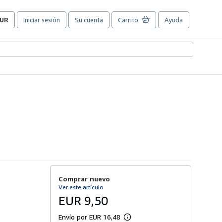
UR
Iniciar sesión
Su cuenta
Carrito
Ayuda
referencias
e
ompra
el
itio.
Comprar nuevo
Ver este artículo
EUR 9,50
Envío por EUR 16,48
M