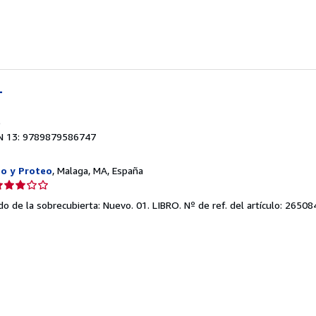
strellas
L
9
N 13: 9789879586747
eo y Proteo
, Malaga, MA, España
lificación
el
do de la sobrecubierta: Nuevo. 01. LIBRO.
Nº de ref. del artículo: 26508
endedor:
e
strellas