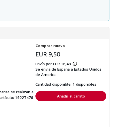
Comprar nuevo
EUR 9,50
Envío por EUR 16,48
Más
Se envía de España a Estados Unidos
información
sobre
de America
las
tarifas
Cantidad disponible: 1 disponibles
de
envío
arias se realizan a
Añadir al carrito
 artículo: 19227476