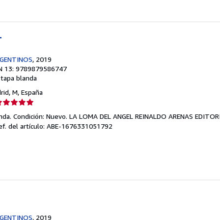
L
RGENTINOS
, 2019
N 13: 9789879586747
 tapa blanda
drid, M, España
lificación
el
landa. Condición: Nuevo. LA LOMA DEL ANGEL REINALDO ARENAS EDITO
endedor:
ef. del artículo: ABE-1676331051792
e
strellas
RGENTINOS
, 2019