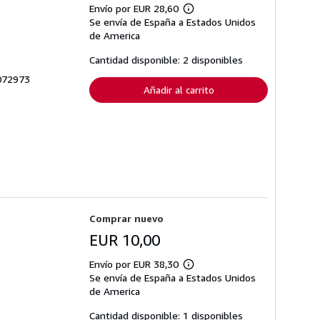
Envío por EUR 28,60
Más
Se envía de España a Estados Unidos
información
sobre
de America
las
tarifas
Cantidad disponible: 2 disponibles
de
envío
0072973
Añadir al carrito
Comprar nuevo
EUR 10,00
Envío por EUR 38,30
Más
Se envía de España a Estados Unidos
información
sobre
de America
las
tarifas
Cantidad disponible: 1 disponibles