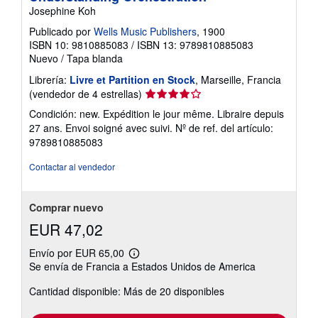
Josephine Koh
Publicado por
Wells Music Publishers
, 1900
ISBN 10: 9810885083
/
ISBN 13: 9789810885083
Nuevo
/
Tapa blanda
Librería:
Livre et Partition en Stock
, Marseille, Francia
Calificación
(vendedor de 4 estrellas)
del
Condición: new. Expédition le jour même. Libraire depuis
vendedor:
27 ans. Envoi soigné avec suivi.
Nº de ref. del artículo:
4
9789810885083
de
5
Contactar al vendedor
estrellas
Comprar nuevo
EUR 47,02
Envío por EUR 65,00
Más
Se envía de Francia a Estados Unidos de America
información
sobre
Cantidad disponible: Más de 20 disponibles
las
tarifas
de