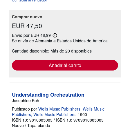
de
5
estrellas
Comprar nuevo
EUR 47,50
Envío por EUR 48,99
Más
Se envía de Alemania a Estados Unidos de America
información
sobre
Cantidad disponible: Más de 20 disponibles
las
tarifas
de
envío
Añadir al carrito
Understanding Orchestration
Josephine Koh
Publicado por
Wells Music Publishers, Wells Music
Publishers, Wells Music Publishers
, 1900
ISBN 10: 9810885083
/
ISBN 13: 9789810885083
Nuevo
/
Tapa blanda