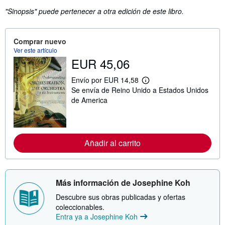
"Sinopsis" puede pertenecer a otra edición de este libro.
Comprar nuevo
Ver este artículo
EUR 45,06
Envío por EUR 14,58
M
Se envía de Reino Unido a Estados Unidos
á
s
de America
i
n
f
o
r
Añadir al carrito
m
a
c
i
ó
Más información de Josephine Koh
n
s
Descubre sus obras publicadas y ofertas
o
b
coleccionables.
r
Entra ya a Josephine Koh
e