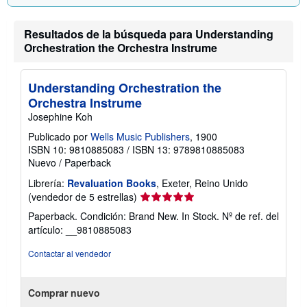
l
a
s
Resultados de la búsqueda para Understanding
t
a
Orchestration the Orchestra Instrume
r
i
f
Understanding Orchestration the
a
s
Orchestra Instrume
d
Josephine Koh
e
e
Publicado por
Wells Music Publishers
, 1900
n
v
ISBN 10: 9810885083
/
ISBN 13: 9789810885083
í
Nuevo
/
Paperback
o
Librería:
Revaluation Books
, Exeter, Reino Unido
Calificación
(vendedor de 5 estrellas)
del
Paperback. Condición: Brand New. In Stock.
Nº de ref. del
vendedor:
artículo: __9810885083
5
de
Contactar al vendedor
5
estrellas
Comprar nuevo