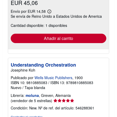
EUR 45,06
Envío por EUR 14,58
Más
Se envía de Reino Unido a Estados Unidos de America
información
sobre
Cantidad disponible: 1 disponibles
las
tarifas
de
envío
Añadir al carrito
Understanding Orchestration
Josephine Koh
Publicado por
Wells Music Publishers
, 1900
ISBN 10: 9810885083
/
ISBN 13: 9789810885083
Nuevo
/
Tapa blanda
Librería:
moluna
, Greven, Alemania
Calificación
(vendedor de 5 estrellas)
del
Condición: New.
Nº de ref. del artículo: 546288361
vendedor:
5
Contactar al vendedor