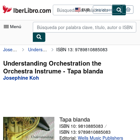
Pasar al contenido principal
IberLibro.com
EUR
Iniciar sesión
Preferencias
de
compra
Menú
del
sitio.
Josephine Koh
Understanding Orchestration the Orchestra Instrume
ISBN 13: 9789810885083
Mi cuenta
Consultar mis pedidos
Understanding Orchestration the
Orchestra Instrume - Tapa blanda
Búsqueda avanzada
Josephine Koh
Colecciones
Libros antiguos
Arte y coleccionismo
Vendedores
Tapa blanda
ISBN 10: 9810885083
Comenzar a vender
ISBN 13: 9789810885083
Ayuda
Editorial:
Wells Music Publishers