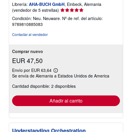
Librería:
AHA-BUCH GmbH
, Einbeck, Alemania
Calificación
(vendedor de 5 estrellas)
del
Condición: Neu. Neuware.
Nº de ref. del artículo:
vendedor:
9789810885083
5
de
Contactar al vendedor
5
estrellas
Comprar nuevo
EUR 47,50
Envío por EUR 63,64
Más
Se envía de Alemania a Estados Unidos de America
información
sobre
Cantidad disponible: 2 disponibles
las
tarifas
de
envío
Añadir al carrito
Understanding Orchestration