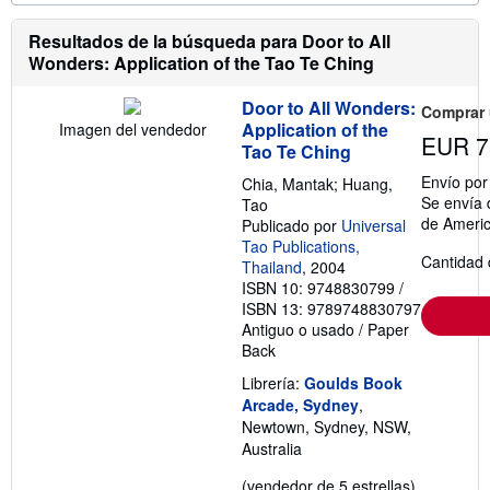
o
r
m
Resultados de la búsqueda para Door to All
a
Wonders: Application of the Tao Te Ching
c
i
ó
Door to All Wonders:
Comprar
n
Application of the
Imagen del vendedor
s
EUR 7
Tao Te Ching
o
b
Envío po
Chia, Mantak; Huang,
r
Se envía 
e
Tao
l
de Ameri
Publicado por
Universal
a
Tao Publications,
s
Cantidad 
Thailand
, 2004
t
a
ISBN 10: 9748830799
/
r
ISBN 13: 9789748830797
i
Antiguo o usado
/
Paper
f
Back
a
s
Librería:
Goulds Book
d
e
Arcade, Sydney
,
e
Newtown, Sydney, NSW,
n
Australia
v
í
o
Calificació
(vendedor de 5 estrellas)