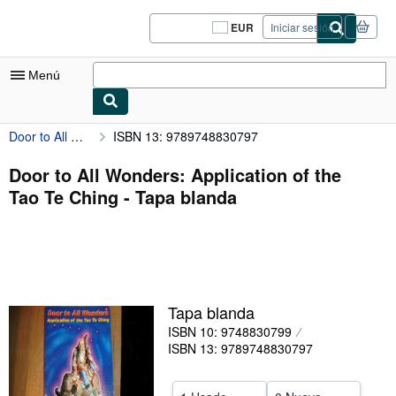
Pasar al contenido principal
IberLibro.com
EUR
Iniciar sesión
Preferencias
de
compra
Menú
del
sitio.
Door to All Wonders: Application of the Tao Te Ching
ISBN 13: 9789748830797
Mi cuenta
Consultar mis pedidos
Door to All Wonders: Application of the
Tao Te Ching - Tapa blanda
Cerrar sesión
Búsqueda avanzada
Colecciones
Libros antiguos
Tapa blanda
Arte y coleccionismo
ISBN 10: 9748830799
ISBN 13: 9789748830797
Vendedores
Comenzar a vender