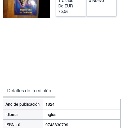
1 Usado
0 Nuevo
De
EUR
Ayuda
75,56
CERRAR
Detalles de la edición
Año de publicación
1824
Idioma
Inglés
ISBN 10
9748830799