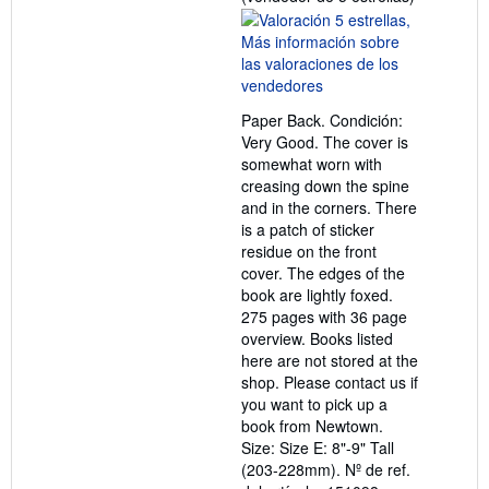
del
vendedor:
5
de
5
Paper Back. Condición:
estrellas
Very Good. The cover is
somewhat worn with
creasing down the spine
and in the corners. There
is a patch of sticker
residue on the front
cover. The edges of the
book are lightly foxed.
275 pages with 36 page
overview. Books listed
here are not stored at the
shop. Please contact us if
you want to pick up a
book from Newtown.
Size: Size E: 8"-9" Tall
(203-228mm).
Nº de ref.