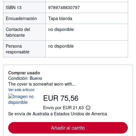
ISBN 13
9789748830797
Encuadernación
Tapa blanda
Contacto del
no disponible
fabricante
Persona
no disponible
responsable
Comprar usado
Condición: Bueno
The cover is somewhat worn with...
Ver este artículo
EUR 75,56
Envío por EUR 21,63
M
Se envía de Australia a Estados Unidos de America
á
s
i
Añadir al carrito
n
f