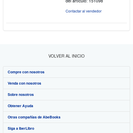
del artículo: 151098
Contactar al vendedor
VOLVER AL INICIO
Compre con nosotros
Venda con nosotros
Búsqueda avanzada
Sobre nosotros
Colecciones
Comenzar a vender
Obtener Ayuda
Mi cuenta
Únase a nuestro programa de afiliados
Sobre IberLibro
Otras compañías de AbeBooks
Mis pedidos
Recomiende un vendedor
Medios
Preguntas frecuentes y guías
Siga a IberLibro
Ver carrito
Empleo
Atención al Cliente
AbeBooks.com